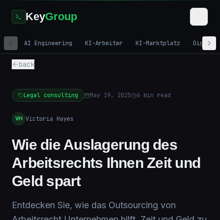
Key
Group
AI Engineering
KI-Arbeiter
KI-Marktplatz
Digital
back
Legal consulting
May 19, 2025
6
min read
Victoria Hayes
VH
Wie die Auslagerung des
Arbeitsrechts Ihnen Zeit und
Geld spart
Entdecken Sie, wie das Outsourcing von
Arbeitsrecht Unternehmen hilft, Zeit und Geld zu