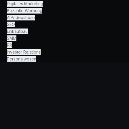
Digitales Marketing
Bezahlte Werbung
AI-Videostudio
SEO
Linkaufbau
SMM
PR
Investor Relations
Personalwesen
Finanzen & Buchhaltung
Recht & Beratung
AI Engineering
›
INFORMATION
Warum KeyGroup?
Für Startups
Für Unternehmen