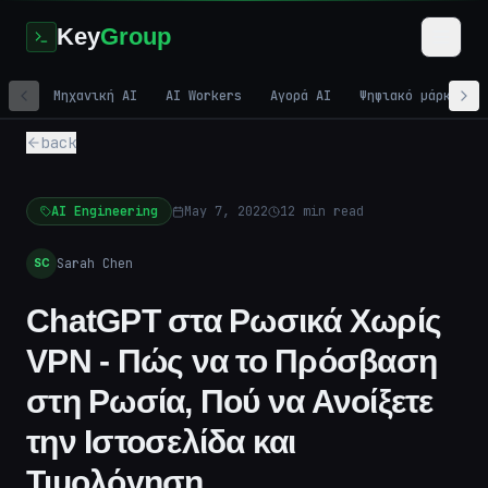
Key
Group
Μηχανική AI
AI Workers
Αγορά AI
Ψηφιακό μάρκετιν
back
AI Engineering
May 7, 2022
12
min read
Sarah Chen
SC
ChatGPT στα Ρωσικά Χωρίς
VPN - Πώς να το Πρόσβαση
στη Ρωσία, Πού να Ανοίξετε
την Ιστοσελίδα και
Τιμολόγηση