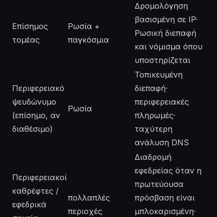
Δρομολόγηση
βασισμένη σε IP·
Επίσημος
Ρωσία +
Ρωσική διεπαφή
τομέας
παγκόσμια
και νόμισμα όπου
υποστηρίζεται
Τοπικευμένη
Περιφερειακό
διεπαφή·
ψευδώνυμο
περιφερειακές
Ρωσία
(επίσημο, αν
πληρωμές·
διαθέσιμο)
ταχύτερη
ανάλυση DNS
Διαδρομή
εφεδρείας όταν η
Περιφερειακοί
πρωτεύουσα
καθρέφτες /
πολλαπλές
πρόσβαση είναι
εφεδρικά
περιοχές
μπλοκαρισμένη·