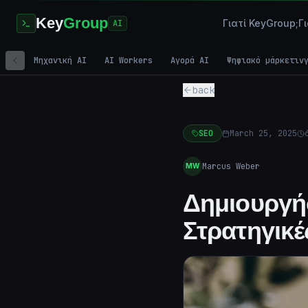
Key
Group
Γιατί KeyGroup;
Γ
AI
Μηχανική AI
AI Workers
Αγορά AI
Ψηφιακό μάρκετιν
back
SEO
March 25, 2025
Marcus Weber
MW
Δημιουργήσ
Στρατηγικέ