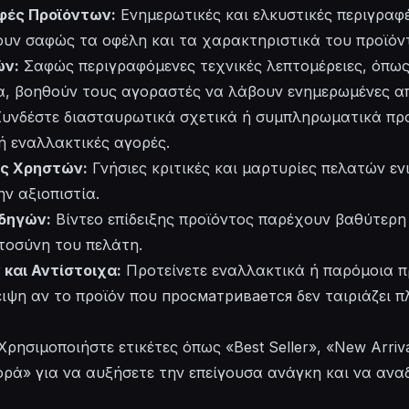
φές Προϊόντων:
Ενημερωτικές και ελκυστικές περιγραφ
υν σαφώς τα οφέλη και τα χαρακτηριστικά του προϊόν
ών:
Σαφώς περιγραφόμενες τεχνικές λεπτομέρειες, όπως
α, βοηθούν τους αγοραστές να λάβουν ενημερωμένες α
υνδέστε διασταυρωτικά σχετικά ή συμπληρωματικά προ
 ή εναλλακτικές αγορές.
ες Χρηστών:
Γνήσιες κριτικές και μαρτυρίες πελατών ε
ην αξιοπιστία.
Οδηγών:
Βίντεο επίδειξης προϊόντος παρέχουν βαθύτερη
τοσύνη του πελάτη.
και Αντίστοιχα:
Προτείνετε εναλλακτικά ή παρόμοια π
ιψη αν το προϊόν που просматривается δεν ταιριάζει 
Χρησιμοποιήστε ετικέτες όπως «Best Seller», «New Arriv
ά» για να αυξήσετε την επείγουσα ανάγκη και να αναδε