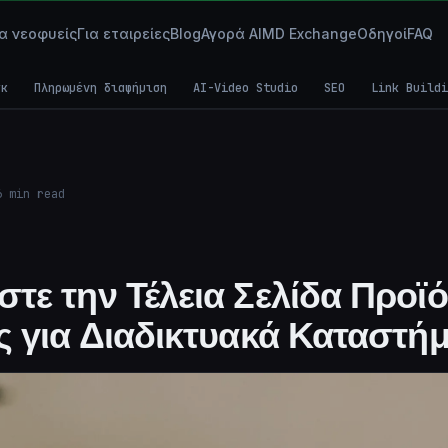
ια νεοφυείς
Για εταιρείες
Blog
Αγορά AI
MD Exchange
Οδηγοί
FAQ
γκ
Πληρωμένη διαφήμιση
AI-Video Studio
SEO
Link Buildi
6
min read
τε την Τέλεια Σελίδα Προϊό
ς για Διαδικτυακά Καταστή