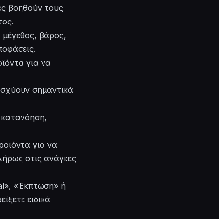
ές βοηθούν τους
τος.
 μέγεθος, βάρος,
ποφάσεις.
ϊόντα για να
νισχύουν σημαντικά
 κατανόηση,
ροϊόντα για να
πλήρως στις ανάγκες
al», «Έκπτωση» ή
ίξετε ειδικά