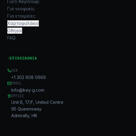
Γιατί KeyGroup;
Για νεοφυείς
Για εταιρείες
Χαρτοφυλάκιο
Οδηγοί
FAQ
›
ΕΠΙΚΟΙΝΩΝΊΑ
USA
+1 302 608 0669
EMAIL
Info@key-g.com
OFFICE
Unit B, 17/F, United Centre
95 Queensway
Admiralty, HK