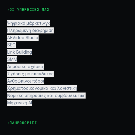
›
ΟΙ ΥΠΗΡΕΣΊΕΣ ΜΑΣ
Ψηφιακό μάρκετινγκ
Πληρωμένη διαφήμιση
AI-Video Studio
SEO
Link Building
SMM
Δημόσιες σχέσεις
Σχέσεις με επενδυτές
Ανθρώπινοι πόροι
Χρηματοοικονομικά και λογιστική
Νομικές υπηρεσίες και συμβουλευτική
Μηχανική AI
›
ΠΛΗΡΟΦΟΡΊΕΣ