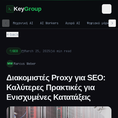
Key
Group
Μηχανική AI
AI Workers
Αγορά AI
Ψηφιακό μάρκετιν
back
SEO
March 25, 2025
6
min read
Marcus Weber
MW
Διακομιστές Proxy για SEO:
Καλύτερες Πρακτικές για
Ενισχυμένες Κατατάξεις