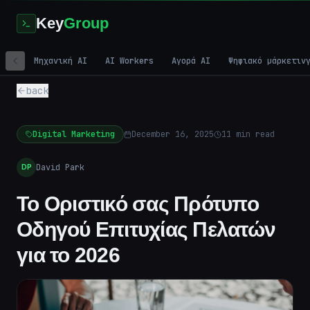
Key
Group
Μηχανική AI
AI Workers
Αγορά AI
Ψηφιακό μάρκετιν
back
Digital Marketing
December 16, 2025
11
min read
David Park
DP
Το Οριστικό σας Πρότυπο
Οδηγού Επιτυχίας Πελατών
για το 2026