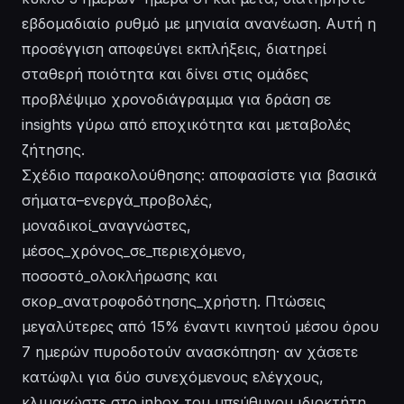
εβδομαδιαίο ρυθμό με μηνιαία ανανέωση. Αυτή η
προσέγγιση αποφεύγει εκπλήξεις, διατηρεί
σταθερή ποιότητα και δίνει στις ομάδες
προβλέψιμο χρονοδιάγραμμα για δράση σε
insights γύρω από εποχικότητα και μεταβολές
ζήτησης.
Σχέδιο παρακολούθησης: αποφασίστε για βασικά
σήματα–ενεργά_προβολές,
μοναδικοί_αναγνώστες,
μέσος_χρόνος_σε_περιεχόμενο,
ποσοστό_ολοκλήρωσης και
σκορ_ανατροφοδότησης_χρήστη. Πτώσεις
μεγαλύτερες από 15% έναντι κινητού μέσου όρου
7 ημερών πυροδοτούν ανασκόπηση· αν χάσετε
κατώφλι για δύο συνεχόμενους ελέγχους,
κλιμακώστε στο inbox του υπεύθυνου ιδιοκτήτη.