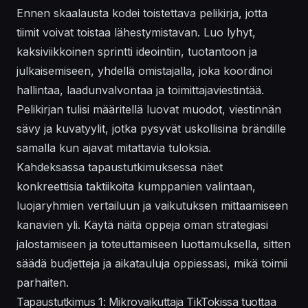
Ennen skaalausta kodei toistettava pelikirja, jotta
tiimit voivat toistaa lähestymistavan. Luo lyhyt,
kaksiviikkoinen sprintti ideointiin, tuotantoon ja
julkaisemiseen, yhdellä omistajalla, joka koordinoi
hallintaa
, laadunvalvontaa ja toimittajaviestintää.
Pelikirjan tulisi määritellä luovat muodot, viestinnän
sävy ja
kuvatyylit
, jotka pysyvät uskollisina brändille
samalla kun ajavat mitattavia tuloksia.
Kahdeksassa tapaustutkimuksessa näet
konkreettisia taktiikoita kumppanien valintaan,
luojaryhmien vertailuun ja vaikutuksen mittaamiseen
kanavien yli. Käytä näitä oppeja oman
strategiasi
jalostamiseen ja
toteuttamiseen
luottamuksella, sitten
säädä budjetteja ja aikatauluja oppiessasi, mikä toimii
parhaiten.
Tapaustutkimus 1: Mikrovaikuttaja TikTokissa tuottaa