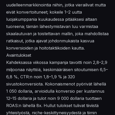
uudelleenmarkkinointia niihin, jotka vierailivat mutta
eivät konvertoituneet; kokeile 1–2 uutta
luojakumppania kuukaudessa pitääksesi altaan
tuoreena; tämän lähestymistavan luu varmistaa
skaalautuvan ja toistettavan mallin, joka mahdollistaa
ratkaisut
, jotka ajavat johdonmukaista kasvua
konversioiden ja hoitotaktiikoiden kautta.
Avaintulokset
Kahdeksassa viikossa kampanja tavoitti noin 2,8–2,9
miljoonaa näyttöä, keskimääräisen sitoutumisen 6,5–
6,8 %, CTR:n noin 1,8–1,9 % ja 320
sivustokonversiota. Kokonaismenot pyörivät lähellä
1 050 dollaria, arvioidulla konversio per kustannus
12–15 dollaria ja tulot noin 9 000 dollaria tuottaen
ROAS:n lähellä 8x. Hullut tulokset tulivat tiiviistä
yhteistyöstä, niche-keskittyneisyydestä ja tiimin