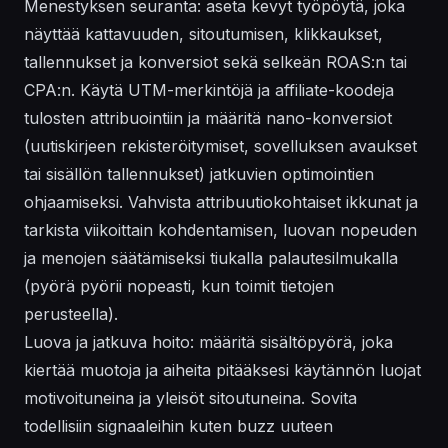
Menestyksen seuranta: aseta kevyt työpöytä, joka
näyttää kattavuuden, sitoutumisen, klikkaukset,
tallennukset ja konversiot sekä selkeän ROAS:n tai
CPA:n. Käytä UTM-merkintöjä ja affiliate-koodeja
tulosten attribuointiin ja määritä nano-konversiot
(uutiskirjeen rekisteröitymiset, sovelluksen avaukset
tai sisällön tallennukset) jatkuvien optimointien
ohjaamiseksi. Vahvista attribuutiokohtaiset ikkunat ja
tarkista viikoittain kohdentamisen, luovan nopeuden
ja menojen säätämiseksi tiukalla palautesilmukalla
(pyörä pyörii nopeasti, kun toimit tietojen
perusteella).
Luova ja jatkuva hoito: määritä sisältöpyörä, joka
kiertää muotoja ja aiheita pitääksesi käytännön luojat
motivoituneina ja yleisöt sitoutuneina. Sovita
todellisiin signaaleihin kuten buzz uuteen