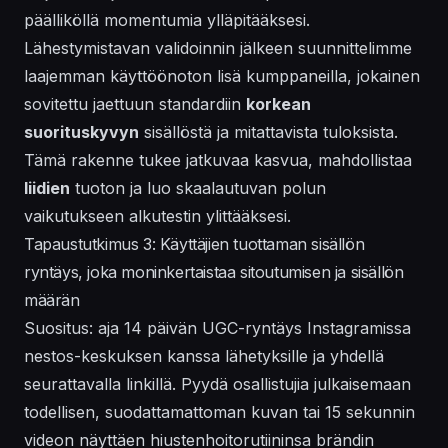
päälliköllä momentumia ylläpitääksesi.
Lähestymistavan validoinnin jälkeen suunnittelimme
laajemman käyttöönoton lisä kumppaneilla, jokainen
sovitettu jaettuun standardiin
korkean
suorituskyvyn
sisällöstä ja mitattavista tuloksista.
Tämä rakenne tukee jatkuvaa kasvua, mahdollistaa
liidien
tuoton ja luo skaalautuvan polun
vaikutukseen alkutestin ylittääksesi.
Tapaustutkimus 3: Käyttäjien tuottaman sisällön
ryntäys, joka moninkertaistaa sitoutumisen ja sisällön
määrän
Suositus: aja 14 päivän UGC-ryntäys Instagramissa
nestos-keskuksen kanssa lähetyksille ja yhdellä
seurattavalla linkillä. Pyydä osallistujia julkaisemaan
todellisen, suodattamattoman kuvan tai 15 sekunnin
videon näyttäen hiustenhoitorutiininsa brändin