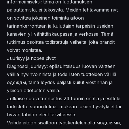
informoimiseksi; tämä on luottamuksen
palauttamista, ei tekosyitä. Meidän tehtävämme nyt
on sovittaa jokainen toiminta aitoon
tarinankerrontaan ja kuluttajan tarpeisiin useiden
kanavien yli vähittäiskaupassa ja verkossa. Tämä
tutkimus osoittaa todistettuja vaiheita, joita brändit
voivat monistaa.
Juurisyy ja nopea pivot
Diagnosoi juurisyy: epäsuhtaisuus luovan väitteen
välillä hyvinvoinnista ja todellisten tuotteiden välillä
одежды; tämä löydös paljasti kuilut viestinnän ja
yleisön odotusten välillä.
Julkaise suora tunnustus 24 tunnin sisällä ja esittele
tarkistettu suunnitelma, mukaan lukien hyvitykset tai
hyvän tahdon eleet tarvittaessa.
Vaihda aitoon sisältöön työskentelemällä моделями,