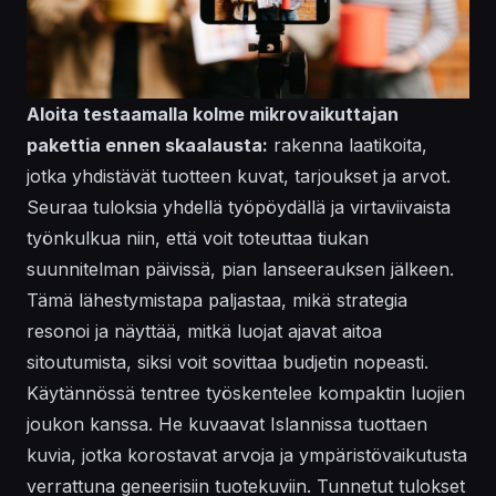
Aloita testaamalla kolme mikrovaikuttajan
pakettia ennen skaalausta:
rakenna laatikoita,
jotka yhdistävät tuotteen kuvat, tarjoukset ja arvot.
Seuraa tuloksia yhdellä työpöydällä ja virtaviivaista
työnkulkua niin, että voit toteuttaa tiukan
suunnitelman päivissä, pian lanseerauksen jälkeen.
Tämä lähestymistapa paljastaa, mikä strategia
resonoi ja näyttää, mitkä luojat ajavat aitoa
sitoutumista, siksi voit sovittaa budjetin nopeasti.
Käytännössä tentree työskentelee kompaktin luojien
joukon kanssa. He kuvaavat Islannissa tuottaen
kuvia, jotka korostavat arvoja ja ympäristövaikutusta
verrattuna geneerisiin tuotekuviin. Tunnetut tulokset