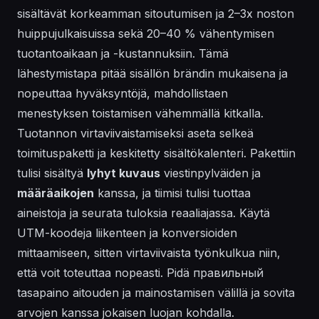
sisältävät korkeamman sitoutumisen ja 2–3x noston
huippujulkaisuissa sekä 20–40 % vähentymisen
tuotantoaikaan ja -kustannuksiin. Tämä
lähestymistapa pitää sisällön brändin mukaisena ja
nopeuttaa hyväksyntöjä, mahdollistaen
menestyksen toistamisen vähemmällä kitkalla.
Tuotannon virtaviivaistamiseksi aseta selkeä
toimituspaketti ja keskitetty sisältökalenteri. Pakettiin
tulisi sisältyä
lyhyt kuvaus
viestinpylväiden ja
määräaikojen
kanssa, ja tiimisi tulisi
tuottaa
aineistoja ja
seurata
tuloksia reaaliajassa. Käytä
UTM-koodeja liikenteen ja konversioiden
mittaamiseen, sitten
virtaviivaista
työnkulkua niin,
että voit
toteuttaa
nopeasti. Pidä
правильный
tasapaino aitouden ja mainostamisen välillä ja sovita
arvojen kanssa jokaisen luojan kohdalla.