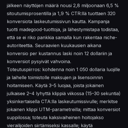
jälkeen näyttöjen määrä nousi 2,8 miljoonaan 6,5 %
sitoutumisprosentilla ja 1,9 % CTR:llä tuottaen 320
konversiota laskeutumissivun kautta. Kampanja
tuotti madegood-tuottoja, ja lähestymistapa todistaa,
että se ei riko pankkia samalla kun rakentaa niche-
autoriteettia. Seuraavien kuukausien aikana
konversio per kustannus laski noin 12 dollariin ja
konversiot pysyivät vahvoina.
Toteutuspiirros: kohdenna noin 1 050 dollaria luojille
ja laihelle toimistolle maksujen ja lisensoinnin
hoitamiseen. Käytä 3–5 luojaa, joista jokainen
julkaisee 2–4 lyhyttä klippiä viikossa (15–30 sekuntia)
yksinkertaisella CTA:lla laskeutumissivulle; merkitse
jokainen klippi UTM-parametreilla; mittaa konversiot
suppilossa; toteuta kaksivaiheinen hoitojakso
vierailijoiden siirtämiseksi kassalle; käytä