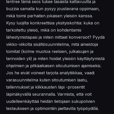
tentree tämä seos tukee tasaista kattavuutta ja
buzzia samalla kun pysyy joustavana oppimaan,
mikä toimii parhaiten jokaisen yleisön kanssa.
Kysy luojilta konkreettisia yksityiskohtia: kuka on
tarkoitettu yleisö, mikä on kohdentamis
lähestymistapasi ja miten mittaat konversiot? Pyydä
viikko-viikolta sisältösuunnitelma, mitä aineistoja
toimitat (kolme muotoa reelsien, julkaisujen ja
tarinoiden yli) ja miten hoidat yleisön käyttäytymistä
ohjelmien ja pitkäaikaisen sitoutumisen ajamiseksi.
Jos he eivät voineet tarjota analytiikkaa, vaadi
varasuunnitelma kuten sitoutumisen laatu,
tallennukset ja klikkausten läpi -prosentit
läpinäkyvällä seurannalla. Varmista, että voit
uudelleenkäyttää heidän tietojaan sukupolvien
testaukseen ja optimointiin jaettavilla työpöydillä.