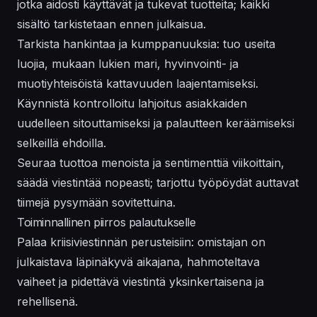
jotka aidosti käyttävät ja tukevat tuotteita; kaikki
sisältö tarkistetaan ennen julkaisua.
Tarkista hankintaa ja kumppanuuksia: tuo useita
luojia, mukaan lukien mari, hyvinvointi- ja
muotiyhteisöistä kattavuuden laajentamiseksi.
Käynnistä kontrolloitu lahjoitus asiakkaiden
uudelleen sitouttamiseksi ja palautteen keräämiseksi
selkeillä ehdoilla.
Seuraa tuottoa menoista ja sentimenttiä viikoittain,
säädä viestintää nopeasti; tarjottu työpöydät auttavat
tiimejä pysymään sovitettuina.
Toiminnallinen piirros palautukselle
Palaa kriisiviestinnän perusteisiin: omistajan on
julkaistava läpinäkyvä aikajana, hahmoteltava
vaiheet ja pidettävä viestintä yksinkertaisena ja
rehellisenä.