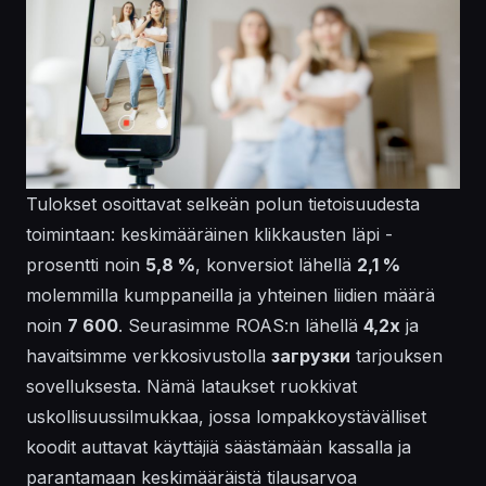
Tulokset osoittavat selkeän polun tietoisuudesta
toimintaan: keskimääräinen klikkausten läpi -
prosentti noin
5,8 %
, konversiot lähellä
2,1 %
molemmilla kumppaneilla ja yhteinen liidien määrä
noin
7 600
. Seurasimme ROAS:n lähellä
4,2x
ja
havaitsimme verkkosivustolla
загрузки
tarjouksen
sovelluksesta. Nämä lataukset ruokkivat
uskollisuussilmukkaa, jossa lompakkoystävälliset
koodit auttavat käyttäjiä säästämään kassalla ja
parantamaan keskimääräistä tilausarvoa