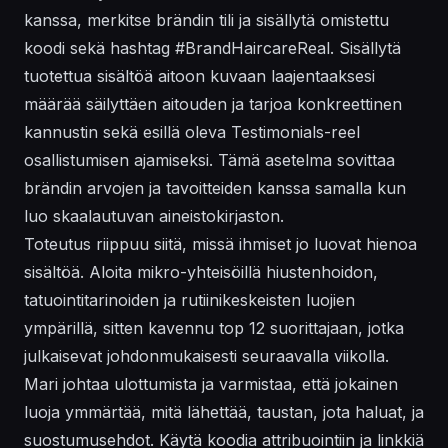
kanssa, merkitse brändin tili ja sisällytä omistettu
koodi sekä hashtag #BrandHaircareReal. Sisällytä
tuotettua sisältöä aitoon kuvaan laajentaaksesi
määrää säilyttäen aitouden ja tarjoa konkreettinen
kannustin sekä esillä oleva Testimonials-reel
osallistumisen ajamiseksi. Tämä asetelma sovittaa
brändin arvojen ja tavoitteiden kanssa samalla kun
luo skaalautuvan aineistokirjaston.
Toteutus riippuu siitä, missä ihmiset jo luovat hienoa
sisältöä. Aloita mikro-yhteisöillä hiustenhoidon,
tatuointitarinoiden ja rutiinikeskeisten luojien
ympärillä, sitten kavennu top 12 suorittajaan, jotka
julkaisevat johdonmukaisesti seuraavalla viikolla.
Mari johtaa ulottumista ja varmistaa, että jokainen
luoja ymmärtää, mitä lähettää, taustan, jota haluat, ja
suostumusehdot. Käytä koodia attribuointiin ja linkkiä