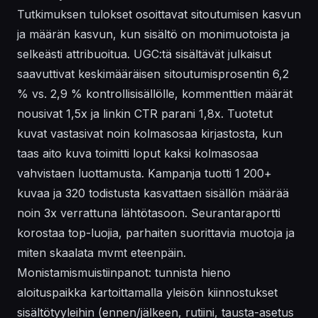
Tutkimuksen tulokset osoittavat sitoutumisen kasvun
ja määrän kasvun, kun sisältö on monimuotoista ja
selkeästi attribuoitua. UGC:tä sisältävät julkaisut
saavuttivat keskimääräisen sitoutumisprosentin 6,2
% vs. 2,9 % kontrollisisällölle, kommenttien määrät
nousivat 1,5x ja linkin CTR parani 1,8x. Tuotetut
kuvat vastasivat noin kolmasosaa kirjastosta, kun
taas aito kuva toimitti loput kaksi kolmasosaa
vahvistaen luottamusta. Kampanja tuotti 1 200+
kuvaa ja 320 todistusta kasvattaen sisällön määrää
noin 3x verrattuna lähtötasoon. Seurantaraportti
korostaa top-luojia, parhaiten suorittavia muotoja ja
miten skaalata mvmt eteenpäin.
Monistamismuistiinpanot: tunnista hieno
aloituspaikka kartoittamalla yleisön kiinnostukset
sisältötyyleihin (ennen/jälkeen, rutiini, tausta-asetus