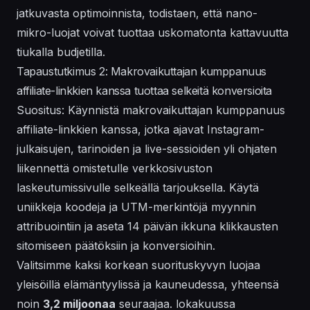
jatkuvasta optimoinnista, todistaen, että nano-
mikro-luojat voivat tuottaa uskomatonta kattavuutta
tiukalla budjetilla.
Tapaustutkimus 2: Makrovaikuttajan kumppanuus
affiliate-linkkien kanssa tuottaa selkeitä konversioita
Suositus: Käynnistä makrovaikuttajan kumppanuus
affiliate-linkkien kanssa, jotka ajavat Instagram-
julkaisujen, tarinoiden ja live-sessioiden yli ohjaten
liikennettä omistetulle verkkosivuston
laskeutumissivulle selkeällä tarjouksella. Käytä
uniikkeja koodeja ja UTM-merkintöjä myynnin
attribuointiin ja aseta 14 päivän ikkuna klikkausten
sitomiseen päätöksiin ja konversioihin.
Valitsimme kaksi korkean suorituskyvyn luojaa
yleisöillä elämäntyylissä ja kauneudessa, yhteensä
noin
3,2 miljoonaa
seuraajaa.
lokakuussa