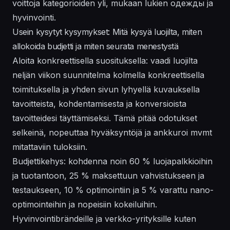
voittoja kategorioiden yli, mukaan lukien одежды ja
hyvinvointi.
Usein kysytyt kysymykset: Mitä kysyä luojilta, miten
allokoida budjetti ja miten seurata menestystä
Aloita konkreettisella suosituksella: vaadi luojilta
neljän viikon suunnitelma kolmella konkreettisella
toimituksella ja yhden sivun lyhyellä kuvauksella
tavoitteista, kohdentamisesta ja konversioista
tavoitteidesi täyttämiseksi. Tämä pitää odotukset
selkeinä, nopeuttaa hyväksyntöjä ja ankkuroi mvmt
mitattaviin tuloksiin.
Budjettikehys: kohdenna noin 60 % luojapalkkioihin
ja tuotantoon, 25 % maksettuun vahvistukseen ja
testaukseen, 10 % optimointiin ja 5 % varattu nano-
optimointeihin ja nopeisiin kokeiluihin.
Hyvinvointibrändeille ja verkko-yrityksille kuten