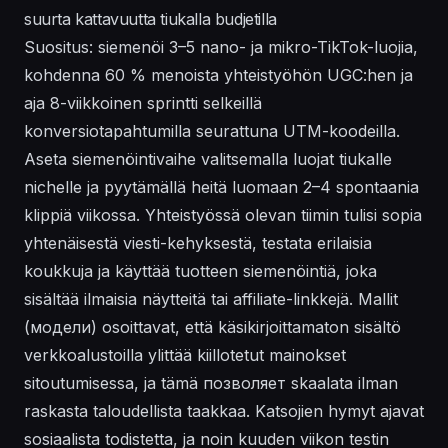
suurta kattavuutta tiukalla budjetilla
Suositus: siemenöi 3–5 nano- ja mikro-TikTok-luojia,
kohdenna 60 % menoista yhteistyöhön UGC:hen ja
aja 8-viikkoinen sprintti selkeillä
konversiotapahtumilla seurattuna UTM-koodeilla.
Aseta siemenöintivaihe valitsemalla luojat tiukalle
nichelle ja pyytämällä heitä luomaan 2–4 spontaania
klippiä viikossa. Yhteistyössä olevan tiimin tulisi sopia
yhtenäisestä viesti-kehyksestä, testata erilaisia
koukkuja ja käyttää tuotteen siemenöintiä, joka
sisältää ilmaisia näytteitä tai affiliate-linkkejä. Mallit
(модели) osoittavat, että käsikirjoittamaton sisältö
verkkoalustoilla ylittää kiillotetut mainokset
sitoutumisessa, ja tämä позволяет skaalata ilman
raskasta taloudellista taakkaa. Katsojien hymyt ajavat
sosiaalista todistetta, ja noin kuuden viikon testin