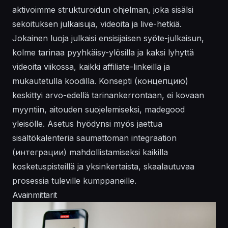
aktivoimme strukturoidun ohjelman, joka sisälsi
sekoituksen julkaisuja, videoita ja live-hetkiä.
Jokainen luoja julkaisi ensisijaisen syöte-julkaisun,
kolme tarinaa pyyhkäisy-ylösilla ja kaksi lyhyttä
videoita viikossa, kaikki affiliate-linkeillä ja
mukautetulla koodilla. Konsepti (концепцию)
keskittyi arvo-edellä tarinankerrontaan, ei kovaan
myyntiin, aitouden suojelemiseksi, madegood
yleisölle. Asetus hyödynsi myös jaettua
sisältökalenteria saumattoman
integraation
(интеграции) mahdollistamiseksi kaikilla
kosketuspisteillä ja yksinkertaista, skaalautuvaa
prosessia tuleville kumppaneille.
Avainmittarit