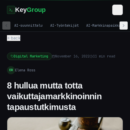
Key
Group
AI-suunnittelu
AI-Työntekijät
AI-Markkinapaikka
back
Digital Marketing
November 16, 2022
11
min read
Elena Ross
ER
8 hullua mutta totta
vaikuttajamarkkinoinnin
tapaustutkimusta