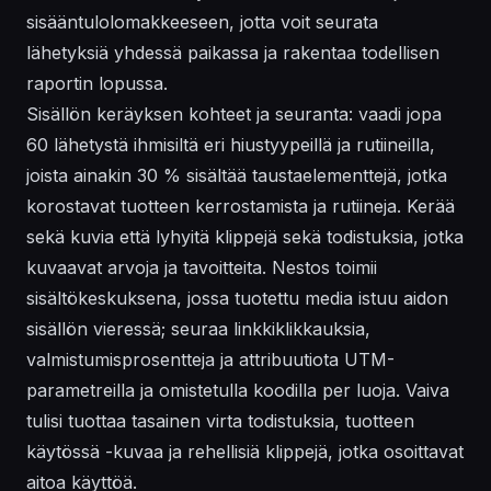
sisääntulolomakkeeseen, jotta voit seurata
lähetyksiä yhdessä paikassa ja rakentaa todellisen
raportin lopussa.
Sisällön keräyksen kohteet ja seuranta: vaadi jopa
60 lähetystä ihmisiltä eri hiustyypeillä ja rutiineilla,
joista ainakin 30 % sisältää taustaelementtejä, jotka
korostavat tuotteen kerrostamista ja rutiineja. Kerää
sekä kuvia että lyhyitä klippejä sekä todistuksia, jotka
kuvaavat arvoja ja tavoitteita. Nestos toimii
sisältökeskuksena, jossa tuotettu media istuu aidon
sisällön vieressä; seuraa linkkiklikkauksia,
valmistumisprosentteja ja attribuutiota UTM-
parametreilla ja omistetulla koodilla per luoja. Vaiva
tulisi tuottaa tasainen virta todistuksia, tuotteen
käytössä -kuvaa ja rehellisiä klippejä, jotka osoittavat
aitoa käyttöä.