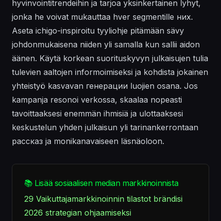
hyvinvointitrendeihin ja tarjoa yksinkertainen lyhyt,
jonka he voivat mukauttaa hver segmentille них.
Aseta ichigo-inspiroitu tyyliohje pitämään sävy
johdonmukaisena niiden yli samalla kun sallii aidon
äänen. Käytä korkean suorituskyvyn julkaisujen tulia
tulevien aaltojen informoimiseksi ja kohdista jokainen
yhteistyö kasvavan генерации luojien osana. Jos
kampanja resonoi verkossa, skaalaa nopeasti
tavoittaaksesi enemmän ihmisiä ja ulottaaksesi
keskustelun yhden julkaisun yli tarinankerrontaan
рассказ ja monikanavaiseen läsnäoloon.
📚 Lisää sosiaalisen median markkinoinnista
29 Vaikuttajamarkkinoinnin tilastot brändisi
2026 strategian ohjaamiseksi