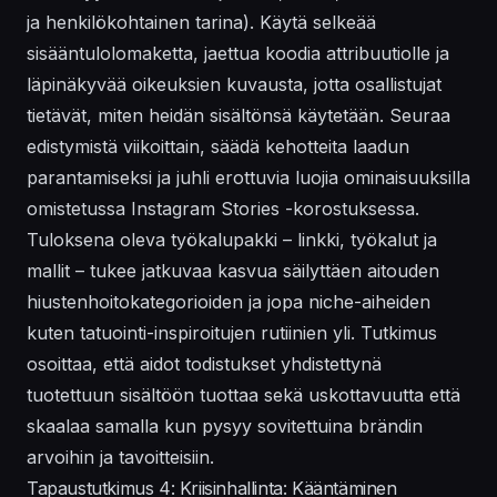
ja henkilökohtainen tarina). Käytä selkeää
sisääntulolomaketta, jaettua koodia attribuutiolle ja
läpinäkyvää oikeuksien kuvausta, jotta osallistujat
tietävät, miten heidän sisältönsä käytetään. Seuraa
edistymistä viikoittain, säädä kehotteita laadun
parantamiseksi ja juhli erottuvia luojia ominaisuuksilla
omistetussa Instagram Stories -korostuksessa.
Tuloksena oleva työkalupakki – linkki, työkalut ja
mallit – tukee jatkuvaa kasvua säilyttäen aitouden
hiustenhoitokategorioiden ja jopa niche-aiheiden
kuten tatuointi-inspiroitujen rutiinien yli. Tutkimus
osoittaa, että aidot todistukset yhdistettynä
tuotettuun sisältöön tuottaa sekä uskottavuutta että
skaalaa samalla kun pysyy sovitettuina brändin
arvoihin ja tavoitteisiin.
Tapaustutkimus 4: Kriisinhallinta: Kääntäminen