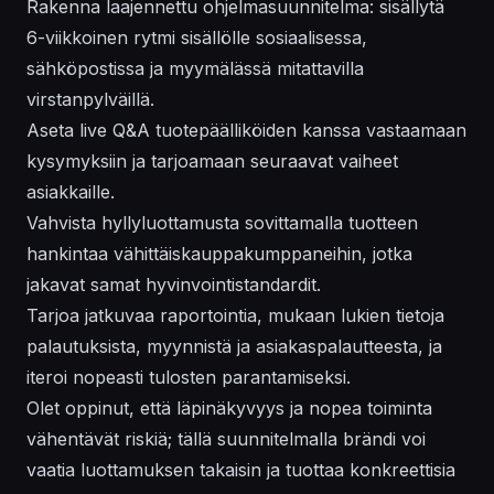
Rakenna laajennettu ohjelmasuunnitelma: sisällytä
6-viikkoinen rytmi sisällölle sosiaalisessa,
sähköpostissa ja myymälässä mitattavilla
virstanpylväillä.
Aseta live Q&A tuotepäälliköiden kanssa vastaamaan
kysymyksiin ja tarjoamaan seuraavat vaiheet
asiakkaille.
Vahvista hyllyluottamusta sovittamalla tuotteen
hankintaa vähittäiskauppakumppaneihin, jotka
jakavat samat hyvinvointistandardit.
Tarjoa jatkuvaa raportointia, mukaan lukien tietoja
palautuksista, myynnistä ja asiakaspalautteesta, ja
iteroi nopeasti tulosten parantamiseksi.
Olet oppinut, että läpinäkyvyys ja nopea toiminta
vähentävät riskiä; tällä suunnitelmalla brändi voi
vaatia luottamuksen takaisin ja tuottaa konkreettisia