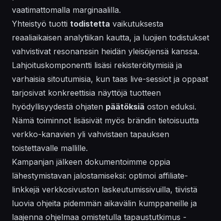
vaatimattomalla marginaalilla.
Yhteistyö tuotti
todistetta
vaikutuksesta
reaaliaikaisen analytiikan kautta, ja luojien todistukset
vahvistivat resonanssin heidän yleisöjensä kanssa.
Lahjoituskomponentti lisäsi rekisteröitymisiä ja
varhaisia sitoutumisia, kun taas live-sessiot ja oppaat
tarjosivat konkreettisia näyttöjä tuotteen
hyödyllisyydestä ohjaten
päätöksiä
oston eduksi.
Nämä toiminnot lisäsivät myös brändin tietoisuutta
verkko-kanavien yli vahvistaen tapauksen
toistettavalle mallille.
Kampanjan jälkeen dokumentoimme oppia
lähestymistavan jalostamiseksi: optimoi affiliate-
linkkejä
verkkosivuston
laskeutumissivuilla, tiivistä
luovia ohjeita pidemmän aikavälin kumppaneille ja
laajenna ohjelmaa omistetulla
tapaustutkimus
-