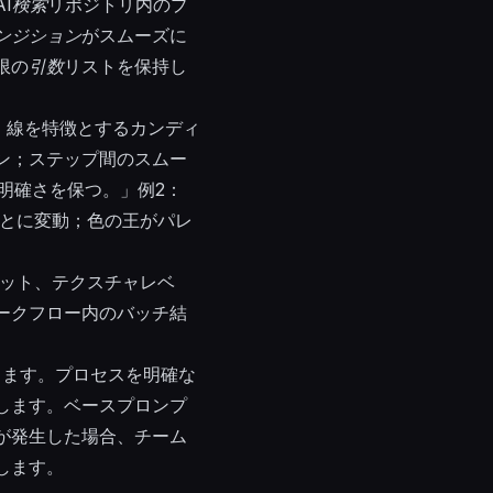
I
検索
リポジトリ内のプ
ンジション
がスムーズに
限の
引数
リストを保持し
、線を特徴とするカンディ
ン；ステップ間のスムー
明確さを保つ。」例2：
ごとに変動；色の王がパレ
ット、テクスチャレベ
ークフロー内のバッチ結
します。プロセスを明確な
します。ベースプロンプ
が発生した場合、チーム
します。