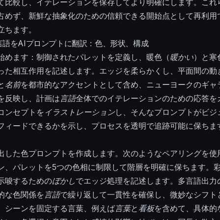
て比較し、イテレーションを保存してより明確にします。これ
占めず、新鮮な抽象化のための信頼できる開始点として再利用
立ちます。
語をAIプロンプトに翻訳：色、形状、構成
始めます：制御されたパレットを定義し、暖色（
暖かい
）と寒
った相互作用を記述します。エッジを柔らかくし、平面間の動
と
名前
を都市的なアクセントとして含め、ニューヨークのギャ
を反映し、計画は
言語
全体でのイテレーションのための応答を
コンセプトを
イラストレーション
し、そんなプロンプトがビジ
フィードできるかを示し、プロセスを透明で追跡可能に保ちま
出した色プロンプトを作成します。次のようなペアリングを使
ン、パレットを5つの色相に制限して階層を明確に保ちます。
示唆するための
ぼかし
でエッジ処理を記述します。多言語出力
的な色関係を
言語
で繰り返して一貫性を確保し、微妙なシフト
。シーンを固定する言葉、例えば
言葉
と
看板
を含めて、具体的