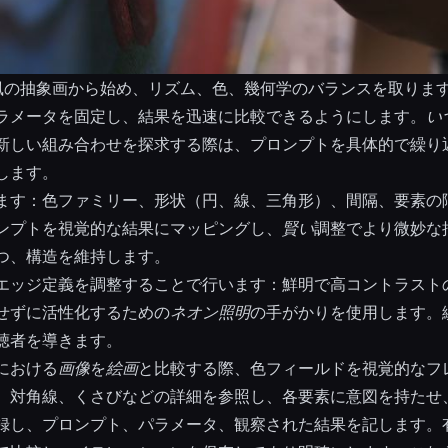
風の抽象画から始め、リズム、色、幾何学のバランスを取りま
ラメータを固定し、結果を迅速に比較できるようにします。
い
新しい組み合わせを探求する際は、プロンプトを具体的で繰り
します。
ます：色ファミリー、形状（円、線、三角形）、間隔、要素の
ンプトを視覚的な結果にマッピングし、
賢い
調整でより微妙な
つ、構造を維持します。
エッジ定義を調整することで行います：鮮明で高コントラスト
せずに活性化するための
ネオン照明
の手がかりを使用します。
聴者を導きます。
における
画像
を
絵画
と比較する際、色フィールドを視覚的なフ
、対角線、くさびなどの詳細を参照し、各要素に意図を持たせ
録し、プロンプト、パラメータ、観察された結果を記します。