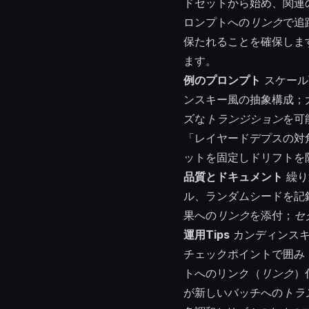
ドセットから始め、関連
ロンプトへの
リンク
で追
保たれることを確保しま
ます。
例のプロンプト
スケール
ンスキー風の抽象構成；
ズな
トランジション
を可
「レイヤードデプスの対
ットを固定しドリフトを
品質とドキュメント
繰り
ル、ランダムシードを記
果への
リンク
を添付；
セ
運用Tips
カンディンスキ
チェックポイントで囲み
トへのリンク（
リンク
）
が新しいバッチへの
トラ