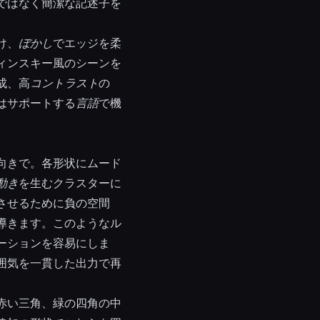
ではなく簡潔な記述子を
け、
ぼかし
でエッジを柔
ィンスキー風のシーンを
成、高
コントラスト
の
はサポートする
言語
で機
向きで。各形状にムード
動き
を生むクラスターに
させるために負の空間
導きます。このようなル
ーションを容易にしま
囲気を一貫した出力で再
赤い三角、緑の四角の中