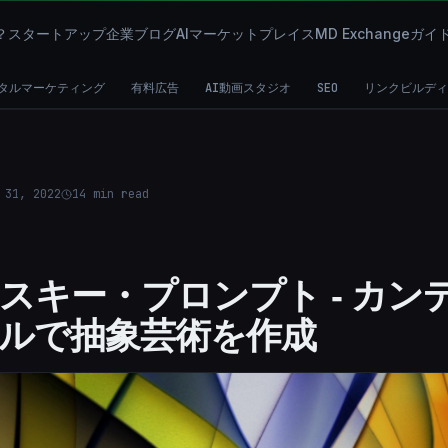
？
スタートアップ
企業
ブログ
AIマーケットプレイス
MD Exchange
ガイ
タルマーケティング
有料広告
AI動画スタジオ
SEO
リンクビルディ
 31, 2022
14
min read
スキー・プロンプト - カン
ルで抽象芸術を作成