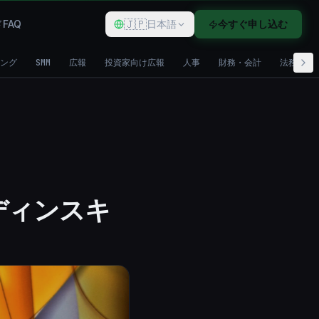
🇯🇵
ド
FAQ
日本語
今すぐ申し込む
ング
SMM
広報
投資家向け広報
人事
財務・会計
法務・コ
ディンスキ