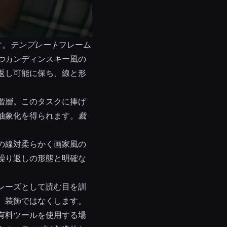
す。
テンプレート
フレーム
つ
カンディンスキー風の
返し可能に保ち、線と形
階層。このタスクに捧げ
抽象化を得られます。
裁
の線対柔らかく画家風の
繰り返しの形態と明確な
レーズとして読む目を訓
、装飾ではなくします。
有料ツールを使用する場