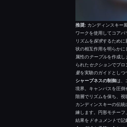
推奨:
カンディンスキー
ワークを使用してコアパ
リズムを
探求
するために
状の相互作用を明らかに
属性の
テーブル
を作成し
られた
セクション
でプロ
量
を実験のガイドとしつ
シャープネスの制御
は、
境界。キャンバスを圧倒
階層でリズムを保ち、視
カンディンスキーの伝統
練します。円形モチーフ
結果を
ドキュメント
で記