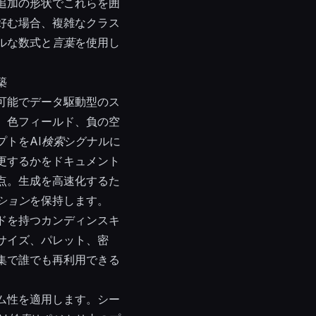
追加の形状でこれらを囲
好む場合、複雑なクラス
ルな数式と
言葉
を使用し
築
可能でデータ駆動型のス
、色フィールド、負の空
トをAI
検索
シグナルに
更するかをドキュメント
点。生成を高速化するた
ション
を保持します。
ドを持つカンディンスキ
サイズ、パレット、密
集で誰でも再利用できる
ム性を適用します。シー