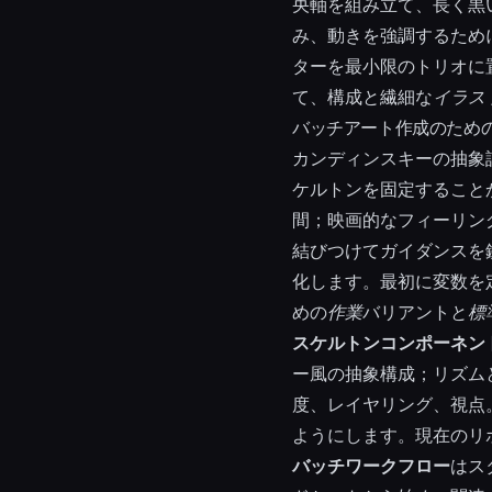
央軸を組み立て、長く黒
み、動きを強調するため
ターを最小限のトリオに
て、構成と繊細な
イラス
バッチアート作成のため
カンディンスキーの抽象
ケルトンを固定すること
間；映画的なフィーリン
結びつけてガイダンスを
化します。最初に変数を
めの
作業
バリアントと
標
スケルトンコンポーネン
ー風の抽象構成；リズム
度、レイヤリング、視点
ようにします。現在のリ
バッチワークフロー
はス