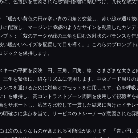
めに、色選択を意図された感情的影響に結びつけ、冗長な散文
：「暖かい黄色の円が寒い青の四角と交差し、赤い線が通り抜
りに配置し、マージンに
看板
のようなサインを配置したカンデ
ンプト：「紫のアークが緑の三角を囲む放射状のバランスを作
淡い暖かいヘイズを配置して目を導く。」これらのプロンプト
ロジックを保持します。
スキーの平面を反映：円、三角、四角、線、さまざまな太さと
、三角を緊張に、線をリズムに使用します。中央ノード周りの
ランスを避けるために対角オフセットを使用します。色を呼吸
に
）を維持し、高コントラストゾーン周囲を使用して視聴者を
画をサポートし、応答を比較して一貫した結果に向けたイテレ
の明確さに焦点を当て、サービスの
トレーナー
が意図された雰
には次のようなものが含まれる可能性があります：「青い円、