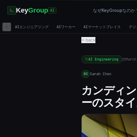
Key
Group
なぜKeyGroupなのか
AI
AIエンジニアリング
AIワーカー
AIマーケットプレイス
デジ
back
AI Engineering
March
Sarah Chen
SC
カンディン
ーのスタイ