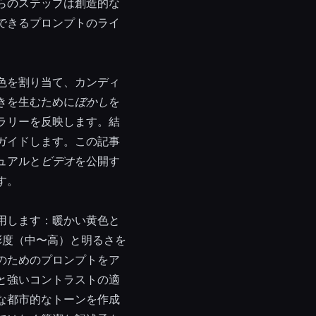
らのステップは創造的な
できるプロンプトのライ
色を割り当て、カンディ
きを生むために
ぼかし
を
ラリーを反映します。結
ガイドします。この記事
ュアルと
ビデオ
を公開す
す。
用します：暖かい黄色と
彩度（中〜高）と明るさを
のためのプロンプトをア
と強いコントラストの適
な都市的なトーンを作成