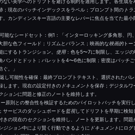
のない美学へのドリフトを避ける制約を適用します。各生成をA
跡；現在のバッチインデックスをラベル；プロンプト間の
トラ
す。カンディンスキー言語の主要なレバーに焦点を当てた最小
可能なシードセット：例1：「インターロッキング多角形、円
大胆な色フィールド；リズムとバランス；映画的な
映画的
トー
能にするトランジション。
使用
：色を5〜7に制限し、エッジの
角バンドとドット；パレットを4〜6色に制限；密度はバッチ
防ぐ。」
返し可能性を確保：最終プロンプトテキスト、選択されたパレ
録します。現在の設定付きの
ドキュメント
を保存；デジタルワ
クション
に問題と修正のノートを維持します。
ー原則との整合性を検証するためのパイロットバッチを実行
；サービスのダッシュボードを
監視
してドリフトを早期に検知
付きの現在の
セクション
を維持し、ノートを更新します。問題
ンジション
中により賢く行動できるように
ドキュメント
にログ