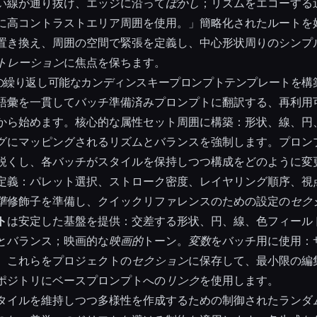
い線が通り抜け、エッジに沿って
ぼかし
；リズムをエコーする
に高コントラストエリア周囲を使用。」簡略化されたルートを
置き換え、周囲の空間で緊張を定義し、中心形状周りのシンプ
トレーション
に焦点を保ちます。
の繰り返し可能なカンディンスキープロンプトテンプレートを構
語彙を一貫してバッチ準備済みプロンプトに翻訳する、再利用
から始めます。核心的な属性セット周囲に構築：形状、線、円
グにマッピングされるリズムとバランスを強制します。プロンプ
鋭くし、各バッチがスタイルを保持しつつ構成をどのように変
定義：パレット選択、ストローク密度、レイヤリング順序、視
準
修飾子を準備し、クイックリファレンスのための設定の
セク
ト
は安定した基盤を提供：交差する形状、円、線、色フィール
とバランス；映画的な
映画的
トーン。
変数
をバッチ用に使用：
。これらをプロジェクトの
セクション
に保存して、最小限の編
ポジトリにベースプロンプトへの
リンク
を使用します。
タイルを維持しつつ多様性を作成するための制御されたランダ