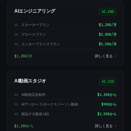
AIエンジニアリング
AI.ENG
スタータープラン
$1,200/月
01
.
グロースプラン
$2,800/月
02
.
エンタープライズプラン
$5,500/月
03
.
$1,200/月
詳しく見る
›
AI動画スタジオ
AI.VID
AI動画広告制作
$1,200から
01
.
AIアバター スポークスパーソン動画
$900から
02
.
製品デモ動画 (AI)
$1,500から
03
.
$1,200から
詳しく見る
›