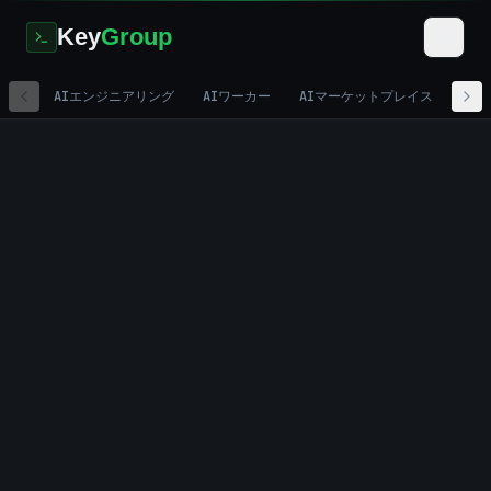
Key
Group
AIエンジニアリング
AIワーカー
AIマーケットプレイス
デジ
Home
/
Development
/
Marketplace Development