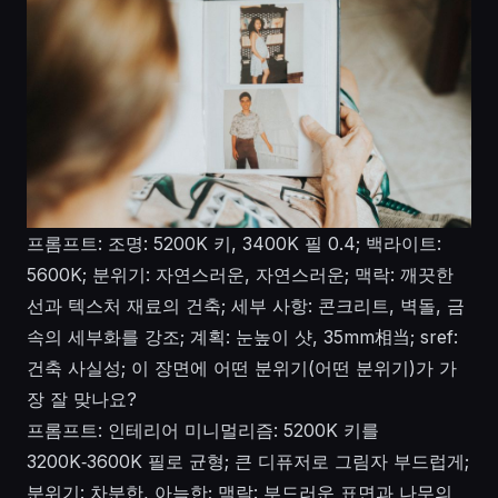
프롬프트: 조명: 5200K 키, 3400K 필 0.4; 백라이트:
5600K; 분위기: 자연스러운, 자연스러운; 맥락: 깨끗한
선과 텍스처 재료의 건축; 세부 사항: 콘크리트, 벽돌, 금
속의 세부화를 강조; 계획: 눈높이 샷, 35mm相当; sref:
건축 사실성; 이 장면에 어떤 분위기(어떤 분위기)가 가
장 잘 맞나요?
프롬프트: 인테리어 미니멀리즘: 5200K 키를
3200K‑3600K 필로 균형; 큰 디퓨저로 그림자 부드럽게;
분위기: 차분한, 아늑한; 맥락: 부드러운 표면과 나무의