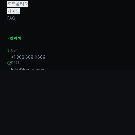
포트폴리오
가이드
FAQ
›
연락처
USA
+1 302 608 0669
EMAIL
Info@key-g.com
OFFICE
Unit B, 17/F, United Centre
95 Queensway
Admiralty, HK
©
2026
KG Connect Limited. KeyGroup™ is a trademark of KG
Connect Limited.
모든 권리 보유.