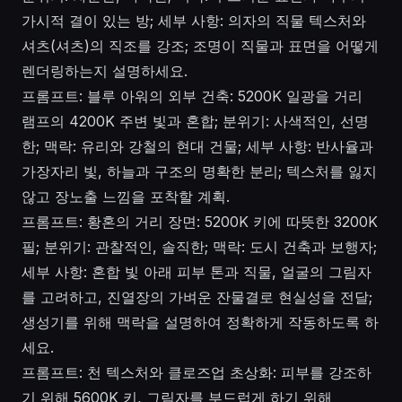
가시적 결이 있는 방; 세부 사항: 의자의 직물 텍스처와
셔츠(셔츠)의 직조를 강조; 조명이 직물과 표면을 어떻게
렌더링하는지 설명하세요.
프롬프트: 블루 아워의 외부 건축: 5200K 일광을 거리
램프의 4200K 주변 빛과 혼합; 분위기: 사색적인, 선명
한; 맥락: 유리와 강철의 현대 건물; 세부 사항: 반사율과
가장자리 빛, 하늘과 구조의 명확한 분리; 텍스처를 잃지
않고 장노출 느낌을 포착할 계획.
프롬프트: 황혼의 거리 장면: 5200K 키에 따뜻한 3200K
필; 분위기: 관찰적인, 솔직한; 맥락: 도시 건축과 보행자;
세부 사항: 혼합 빛 아래 피부 톤과 직물, 얼굴의 그림자
를 고려하고, 진열장의 가벼운 잔물결로 현실성을 전달;
생성기를 위해 맥락을 설명하여 정확하게 작동하도록 하
세요.
프롬프트: 천 텍스처와 클로즈업 초상화: 피부를 강조하
기 위해 5600K 키, 그림자를 부드럽게 하기 위해