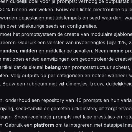
een duidelijk doel voor je prompts: verhoog de outputstabil
et 30% binnen vier weken. Bouw een lichte meetroutine op j
worden opgeslagen
met tijdstempels en seed-waarden, wa
zijn over
willekeurige
seeds en configuraties.
moet het promptsysteem de
creatie
van modulaire sjablone
creëren. Gebruik een
venster
van invoerlengtes (bijv. 128, 
r
randen
,
midden
en middellange gevallen. Neem
mooie
pro
 met open-ended aanwijzingen om gecontroleerde creativit
artikel
dat de sleutel
belang
van promptsstructuur schetst, 
taten. Volg outputs op per categorieën en noteer wanneer w
Bouw een rubricum met vijf dimensies: trouw, duidelijkheid, o
en, onderhoud een repository van 40 prompts en hun varia
ijving, seed-familie en gemeten uitkomsten; dit zorgt ervo
agen. Snoei regelmatig prompts met lage prestaties en rote
en. Gebruik een
platform
om te integreren met datapipelines