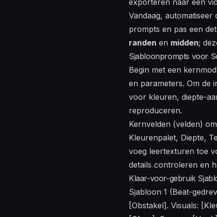
exporteren naar een
vi
Vandaag, automatiseer 
prompts en pas een dete
randen
en
midden
; de
Sjabloonprompts voor Sc
Begin met een kernmodula
en parameters. Om de in
voor kleuren, diepte-aan
reproduceren.
Kernvelden (velden) omv
Kleurenpalet, Diepte, T
voeg leertexturen toe vo
details controleren en 
Klaar-voor-gebruik Sjab
Sjabloon 1 (Beat-gedreve
[Obstakel]. Visuals: [Kle