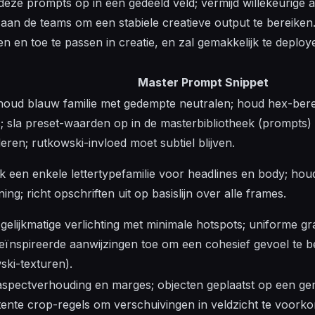
deze prompts op in een gedeeld veld; vermijd willekeurige a
an de teams om een stabiele creatieve output te bereiken.
en en toe te passen in creatie, en zal gemakkelijk te deploye
Master Prompt Snippet
oud blauw familie met gedempte neutralen; houd hex-bere
; sla preset-waarden op in de masterbibliotheek (prompts) 
eren; rutkowski-invloed moet subtiel blijven.
k een enkele lettertypefamilie voor headlines en body; hou
ing; richt opschriften uit op basislijn over alle frames.
 gelijkmatige verlichting met minimale hotspots; uniforme gr
geïnspireerde aanwijzingen toe om een cohesief gevoel te b
ski-texturen).
aspectverhouding en marges; objecten geplaatst op een ge
tente crop-regels om verschuivingen in veldzicht te voork