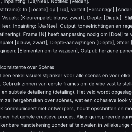
 Inpainting: [Ja/Nee]. Notities: [velden].
t frame): In [Locatie] op [Tijd], vertelt [Personage] [Andere
, Visuals: [Kleurenpalet: blauw, zwart], Diepte: [Diepte], Stijl
: leer. Inpainting: [Ja/Nee]. Output: toneelrichtingen en reg
rafinering): Frame [N] heeft aanpassing nodig om [Doel] te
alet [blauw, zwart], Diepte-aanwijzingen [Diepte], Sfeer [S
jzigingen: [Elementen om te wijzigen], Output: herziene panee
jlconsistentie over Scènes
 een enkel visueel stijlanker voor alle scènes en voer elke
Gebruik zinnen van eerste frames om de vibe vast te stell
en subtiele detaillering (detailing). Het veld wordt opgeslag
m zal hergebruiken over scènes, wat een cohesieve look va
k communiceert met ontwerpers, houdt opschriften en mot
n over het gehele creatieve proces. Alice-geïnspireerde aan
kenbare handtekening zonder af te dwalen in willekeurige va