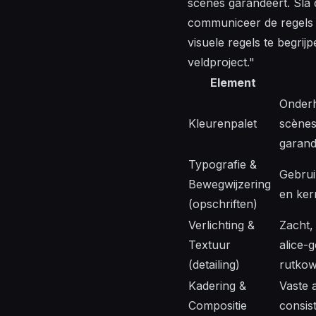
scènes garandeert. Sla 
communiceer de regels a
visuele regels te begrijp
veldproject."
Element
Onderh
Kleurenpalet
scènes
garand
Typografie &
Gebrui
Bewegwijzering
en kern
(opschriften)
Verlichting &
Zacht,
Textuur
alice-
(detailing)
rutkow
Kadering &
Vaste 
Compositie
consis