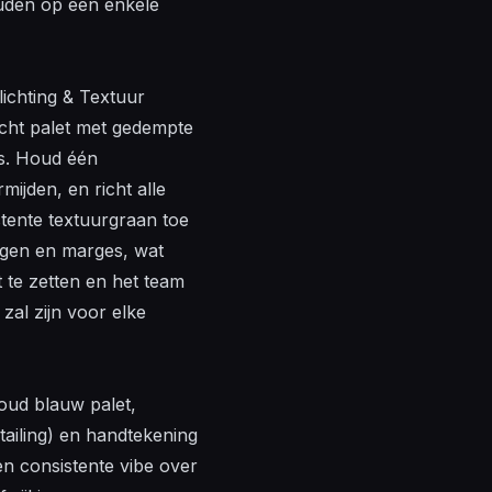
ouden op een enkele
rlichting & Textuur
icht palet met gedempte
ts. Houd één
ijden, en richt alle
istente textuurgraan toe
ngen en marges, wat
t te zetten en het team
zal zijn voor elke
oud blauw palet,
tailing) en handtekening
en consistente vibe over