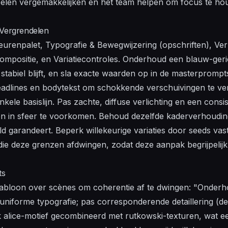
doelen vergemakkelijken en het team helpen om focus te h
 Vergrendelen
: Kleurenpalet, Typografie & Bewegwijzering (opschriften), Ve
 Compositie, en Variatiecontroles. Onderhoud een blauw-ger
 stabiel blijft, en sla exacte waarden op in de masterpromp
headlines en bodytekst om schokkende verschuivingen te verm
nkele basislijn. Pas zachte, diffuse verlichting en een cons
en in sfeer te voorkomen. Behoud dezelfde kaderverhoudi
ld garandeert. Beperk willekeurige variaties door seeds vas
die deze grenzen afdwingen, zodat deze aanpak begrijpelijk 
ts
abloon over scènes om coherentie af te dwingen: "Onderh
niforme typografie; pas corresponderende detaillering (de
k alice-motief gecombineerd met rutkowski-texturen, wat e