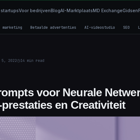
 startups
Voor bedrijven
Blog
AI-Marktplaats
MD Exchange
Gidsen
e marketing
Betaalde advertenties
AI-videostudio
SEO
L
 5, 2022
14
min read
rompts voor Neurale Netwer
-prestaties en Creativiteit