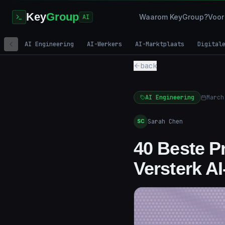
Key
Group
Waarom KeyGroup?
Voor
AI
AI Engineering
AI-Werkers
AI-Marktplaats
Digital
back
AI Engineering
March
Sarah Chen
SC
40 Beste P
Versterk AI