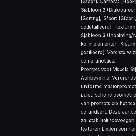
[Sfeer]. Camera: [Hoek],
Sjabloon 2 (Dialoog-eers
[Setting], Sfeer: [Sfeer]
gedetailleerd], Texturen
Sjabloon 3 (Inpainting/
kern-elementen: Kleurenp
gestileerd]. Vereiste wi
cameranotities.
Prompts voor Visuele Sti
Aanbeveling: Vergrendel
uniforme masterprompt. 
palet, schone geometrie 
van prompts die het tea
garandeert. Deze aanpa
zal stabiliteit toevoege
texturen bieden een her