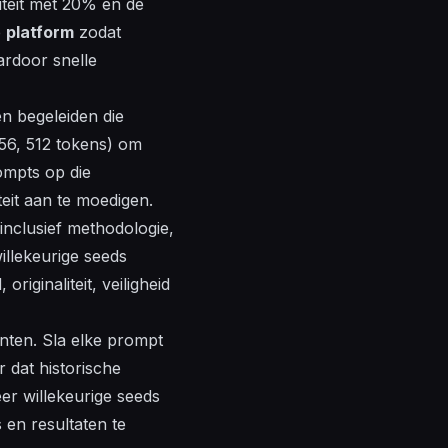
iteit met 20% en de
e
platform
zodat
ardoor snelle
n begeleiden die
256, 512 tokens) om
mpts op die
eit aan te moedigen.
inclusief methodologie,
illekeurige seeds
riginaliteit, veiligheid
nten. Sla elke prompt
or dat
historische
er willekeurige seeds
 en resultaten te