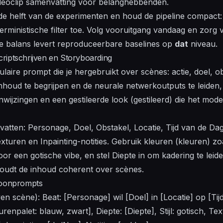
deoclip
samenvatting voor belanghebbenden.
de helft van de experimenten en houd de pipeline compact
rministische filter toe. Volg vooruitgang
vandaag
en zorg v
ze balans levert reproduceerbare baselines op
dat
niveau.
riptschrijven en Storyboarding
ire prompt die je hergebruikt over scènes: actie, doel, obs
houd te begrijpen en de neurale netwerkoutputs te leiden, 
wijzingen en een gestileerde look (gestileerd) die het mode
atten: Personage, Doel, Obstakel, Locatie, Tijd van de Dag,
exturen en Inpainting-notities. Gebruik kleuren (kleuren) z
or een gotische vibe, en stel Diepte in om kadering te leide
houdt de inhoud coherent over scènes.
loonprompts
n scène): Beat: [Personage] wil [Doel] in [Locatie] op [Tij
urenpalet: blauw, zwart], Diepte: [Diepte], Stijl: gotisch, Tex