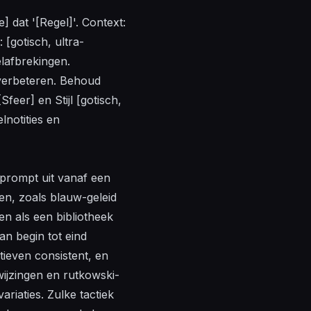
] dat '[Regel]'. Context:
: [gotisch, ultra-
elafbrekingen.
 verbeteren. Behoud
feer] en Stijl [gotisch,
lnotities en
 prompt uit vanaf een
en, zoals blauw-geleid
en als een bibliotheek
n begin tot eind
ieven consistent, en
wijzingen en rutkowski-
riaties. Zulke tactiek