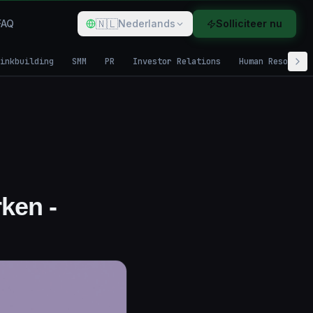
🇳🇱
FAQ
Nederlands
Solliciteer nu
inkbuilding
SMM
PR
Investor Relations
Human Resources
ken -