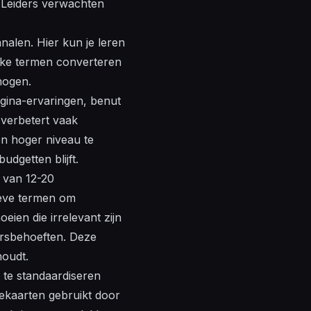
. Leiders verwachten
nalen. Hier kun je leren
lke termen converteren
hogen.
pagina-ervaringen, benut
 verbetert vaak
en hoger niveau te
udgetten blijft.
 van 12-20
eve termen om
noeien die
irrelevant
zijn
kersbehoeften. Deze
houdt.
 te standaardiseren
ekaarten gebruikt door