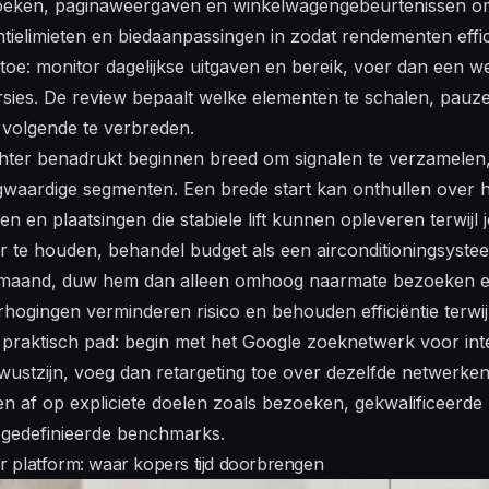
oeken, paginaweergaven en winkelwagengebeurtenissen o
tielimieten en biedaanpassingen in zodat rendementen effici
oe: monitor dagelijkse uitgaven en bereik, voer dan een wek
sies. De review bepaalt welke elementen te schalen, pauz
 volgende te verbreden.
ichter benadrukt beginnen breed om signalen te verzamelen
aardige segmenten. Een brede start kan onthullen over h
 en plaatsingen die stabiele lift kunnen opleveren terwijl je
te houden, behandel budget als een airconditioningsystee
e maand, duw hem dan alleen omhoog naarmate bezoeken e
rhogingen verminderen risico en behouden efficiëntie terwijl
raktisch pad: begin met het Google zoeknetwerk voor inte
ustzijn, voeg dan retargeting toe over dezelfde netwerken.
en af op expliciete doelen zoals bezoeken, gekwalificeerde
n gedefinieerde benchmarks.
 platform: waar kopers tijd doorbrengen