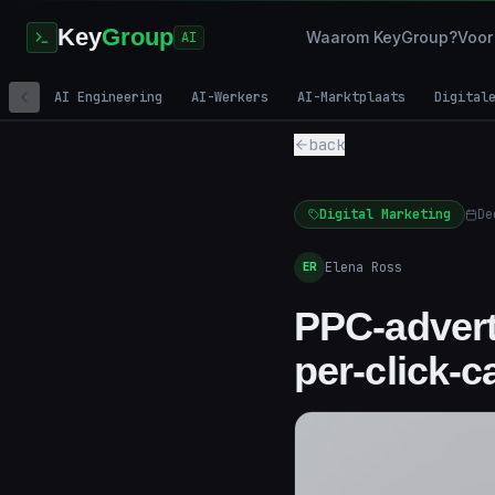
Key
Group
Waarom KeyGroup?
Voor
AI
AI Engineering
AI-Werkers
AI-Marktplaats
Digital
back
Digital Marketing
De
Elena Ross
ER
PPC-advert
per-click-