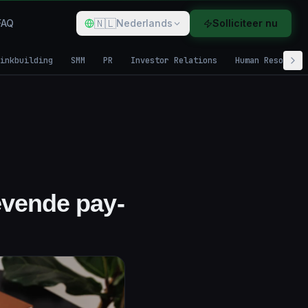
🇳🇱
FAQ
Nederlands
Solliciteer nu
inkbuilding
SMM
PR
Investor Relations
Human Resources
evende pay-