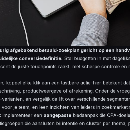
rig afgebakend betaald-zoekplan gericht op een handv
idelijke conversiedefinitie.
Stel budgetten in met dagelijks
 cent de juiste touchpoints raakt, met scherpe controle en 
, koppel elke klik aan een tastbare actie–hier betekent da
schrijving, productweergave of afrekening. Onder de vroeg
varianten, en vergelijk de lift over verschillende segmente
 voor je team, en leen
inzichten
van leiders in zoekmarketi
e: implementeer een
aangepaste
biedaanpak die CPA-doele
egroepen die aansluiten bij intentie en cluster per thema;