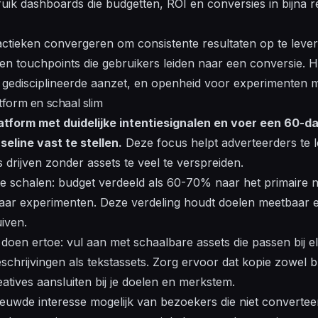
ruik dashboards die budgetten, ROI en conversies in bijna 
actieken convergeren om consistente resultaten op te levere
 en touchpoints die gebruikers leiden naar een conversie.
 gedisciplineerde
aanzet
, en openheid voor experimenten me
atform en schaal slim
atform met duidelijke intentiesignalen en voer een 60-da
eline vast te stellen.
Deze focus helpt adverteerders te 
drijven zonder assets te veel te verspreiden.
 te schalen: budget verdeeld als 60-70% naar het primaire
aar experimenten. Deze verdeling houdt doelen meetbaar en
iven.
doen ertoe: vul aan met schaalbare assets die passen bij el
hrijvingen als tekstassets. Zorg ervoor dat kopie zowel br
reatives aansluiten bij je doelen en merkstem.
euwde interesse mogelijk van bezoekers die niet convertee