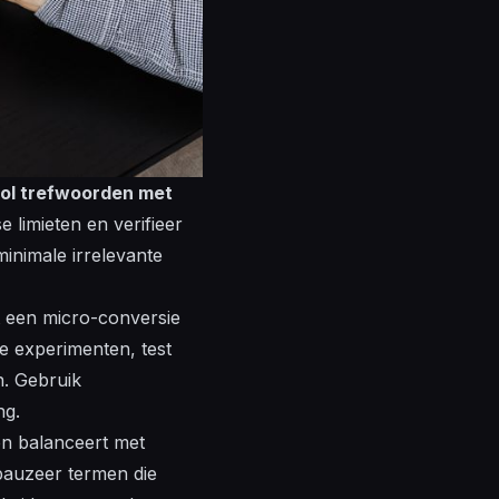
ol trefwoorden met
e limieten en verifieer
minimale irrelevante
t een micro-conversie
e experimenten, test
n. Gebruik
ng.
n balanceert met
 pauzeer termen die