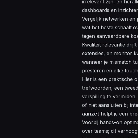
irrelevant
zijn, en heral
dashboards en
inzichte
Vergelijk netwerken en 
wat het beste schaalt 
tegen aanvaardbare kos
Kwaliteit relevantie dri
extensies, en monitor k
wanneer je mismatch tus
presteren en elke touch 
Hier is een praktische 
trefwoorden, een tweed
verspilling te vermijde
of niet aansluiten bij i
aanzet
helpt je een bre
Voorbij hands-on optima
over teams; dit verhoog