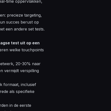
real-time oppervlakken,
n: precieze targeting,
 Hun succes berust op
t een andere set tests.
agse test uit op een
leren welke touchpoints
 netwerk, 20-30% naar
 vermijdt verspilling
k formaat, inclusief
ede als specifieke
rden in de eerste