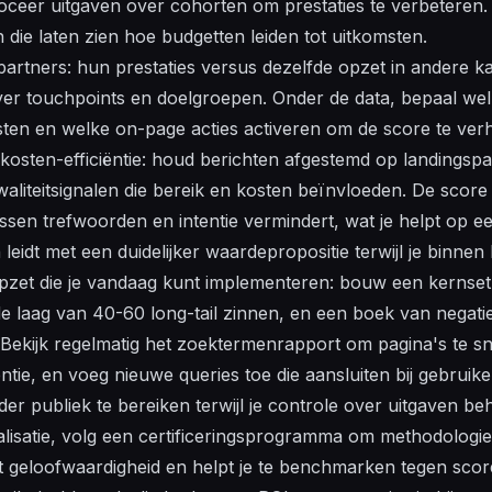
loceer uitgaven over cohorten om prestaties te verbeteren
n
die laten zien hoe budgetten leiden tot uitkomsten.
partners: hun prestaties versus dezelfde opzet in andere ka
over touchpoints en doelgroepen. Onder de data, bepaal we
ten en welke on-page acties activeren om de score te ver
jft kosten-efficiëntie: houd berichten afgestemd op landings
waliteitsignalen die bereik en kosten beïnvloeden. De score
sen trefwoorden en intentie vermindert, wat je helpt op e
leidt met een duidelijker waardepropositie terwijl je binnen b
opzet die je vandaag kunt implementeren: bouw een kernset
e laag van 40-60 long-tail zinnen, en een
boek
van negati
n. Bekijk regelmatig het zoektermenrapport om pagina's te s
ntentie, en voeg nieuwe queries toe die aansluiten bij gebrui
der publiek te bereiken terwijl je controle over uitgaven be
lisatie, volg een certificeringsprogramma om methodologie
t geloofwaardigheid en helpt je te benchmarken tegen scor