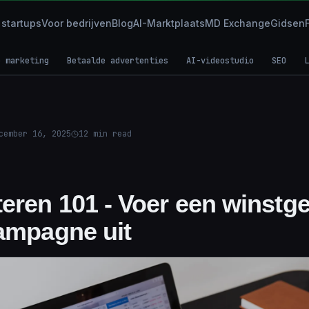
 startups
Voor bedrijven
Blog
AI-Marktplaats
MD Exchange
Gidsen
e marketing
Betaalde advertenties
AI-videostudio
SEO
L
cember 16, 2025
12
min read
eren 101 - Voer een winstg
campagne uit