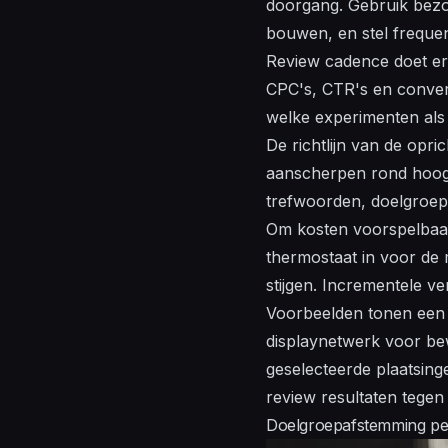
doorgang. Gebruik bez
bouwen, en stel frequen
Review cadence doet ert
CPC's, CTR's en conver
welke experimenten als
De richtlijn van de opr
aanscherpen rond hoogw
trefwoorden, doelgroepen
Om kosten voorspelbaar 
thermostaat in voor d
stijgen. Incrementele ve
Voorbeelden tonen een p
displaynetwerk voor bew
geselecteerde plaatsing
review resultaten tege
Doelgroepafstemming per