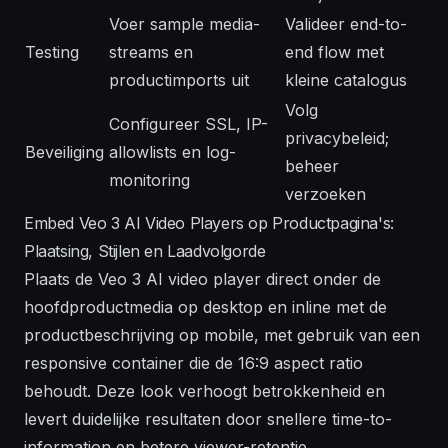
Voer sample media-
Valideer end-to-
Testing
streams en
end flow met
productimports uit
kleine catalogus
Volg
Configureer SSL, IP-
privacybeleid;
Beveiliging
allowlists en log-
beheer
monitoring
verzoeken
Embed Veo 3 AI Video Players op Productpagina's:
Plaatsing, Stijlen en Laadvolgorde
Plaats de Veo 3 AI video player direct onder de
hoofdproductmedia op desktop en inline met de
productbeschrijving op mobile, met gebruik van een
responsive container die de 16:9 aspect ratio
behoudt. Deze look verhoogt betrokkenheid en
levert duidelijke resultaten door snellere time-to-
information en betere viewer-retentie.