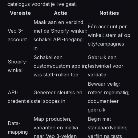
catalogus voordat je live gaat.
Vereiste
Actie
Notities
Maak aan en verbind
Één account per
Veo 3-
met de Shopify-winkel;
winkel; stem af op
account
schakel API-toegang
city/campagnes
in
Schakel een
Gebruik een
Shopify-
custom/custom app in;
testwinkel voor
winkel
wijs staff-rollen toe
validatie
Bewaar veilig;
API-
Genereer sleutels en
roteer regelmatig;
credentials
stel scopes in
documenteer
gebruik
Map producten,
Begin met
Data-
varianten en media
standaardvelden;
mapping
naar Veo 3-velden
verfijn na tests