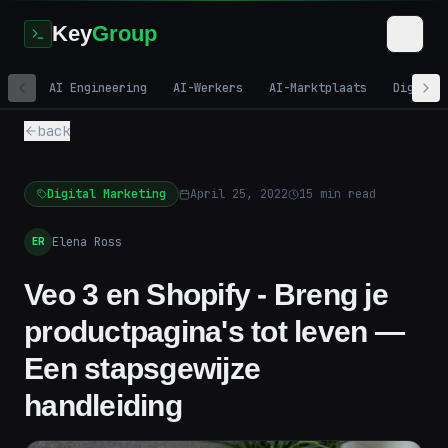
Key
Group
AI Engineering
AI-Werkers
AI-Marktplaats
Digital
back
Digital Marketing
April 25, 2022
15
min read
Elena Ross
ER
Veo 3 en Shopify - Breng je
productpagina's tot leven —
Een stapsgewijze
handleiding