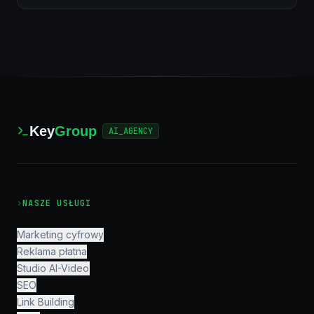
Key
Group
AI_AGENCY
›
NASZE USŁUGI
Marketing cyfrowy
Reklama płatna
Studio AI-Video
SEO
Link Building