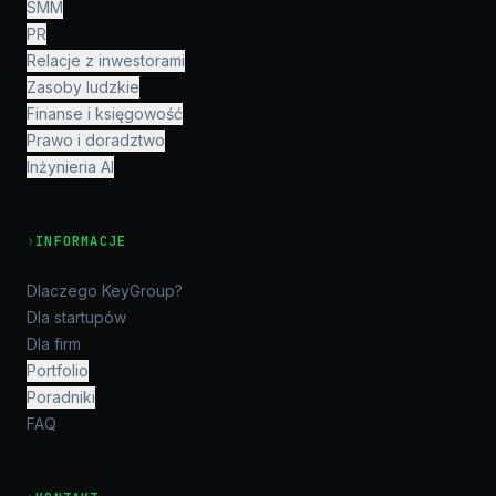
SMM
PR
Relacje z inwestorami
Zasoby ludzkie
Finanse i księgowość
Prawo i doradztwo
Inżynieria AI
›
INFORMACJE
Dlaczego KeyGroup?
Dla startupów
Dla firm
Portfolio
Poradniki
FAQ