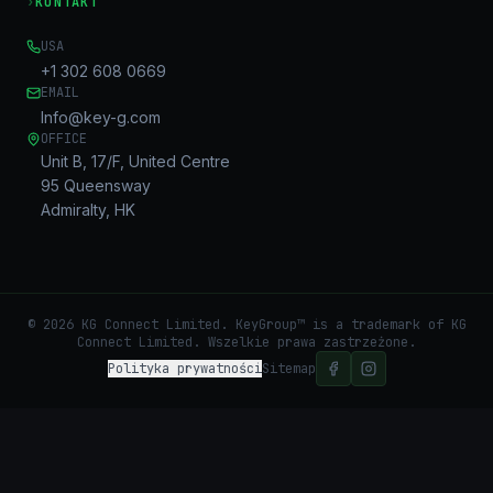
›
KONTAKT
USA
+1 302 608 0669
EMAIL
Info@key-g.com
OFFICE
Unit B, 17/F, United Centre
95 Queensway
Admiralty, HK
©
2026
KG Connect Limited. KeyGroup™ is a trademark of KG
Connect Limited.
Wszelkie prawa zastrzeżone.
Polityka prywatności
Sitemap