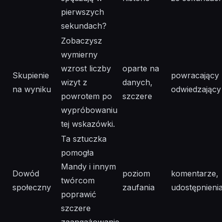
pierwszych
sekundach?
Zobaczysz
wymierny
wzrost liczby
oparte na
Skupienie
powracający
wizyt z
danych,
na wyniku
odwiedzający
powrotem po
szczere
wypróbowaniu
tej wskazówki.
Ta sztuczka
pomogła
Mandy i innym
Dowód
poziom
komentarze,
twórcom
społeczny
zaufania
udostępnieni
poprawić
szczere