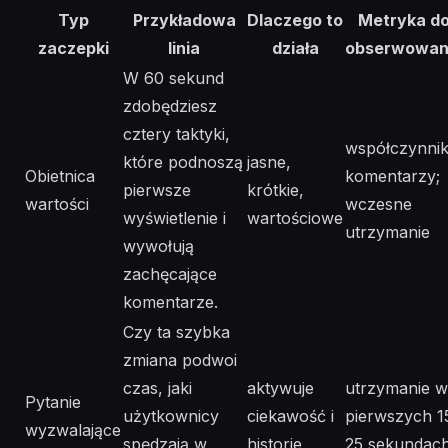
Typ
Przykładowa
Dlaczego to
Metryka d
zaczepki
linia
działa
obserwowan
W 60 sekund
zdobędziesz
cztery taktyki,
współczynni
które podnoszą
jasne,
Obietnica
komentarzy;
pierwsze
krótkie,
wartości
wczesne
wyświetlenie i
wartościowe
utrzymanie
wywołują
zachęcające
komentarze.
Czy ta szybka
zmiana podwoi
czas, jaki
aktywuje
utrzymanie w
Pytanie
użytkownicy
ciekawość i
pierwszych 1
wyzwalające
spędzają w
historie
25 sekundac