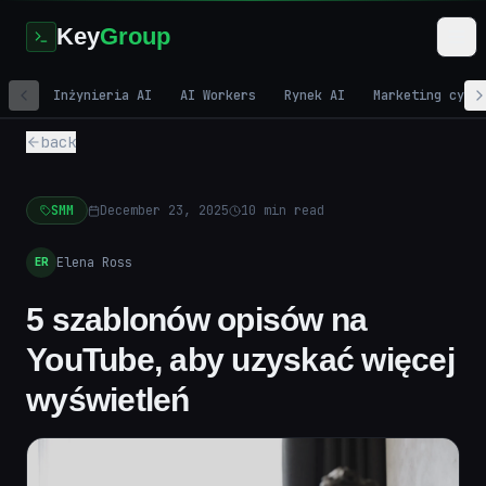
Key
Group
Inżynieria AI
AI Workers
Rynek AI
Marketing cyfr
back
SMM
December 23, 2025
10
min read
Elena Ross
ER
5 szablonów opisów na
YouTube, aby uzyskać więcej
wyświetleń