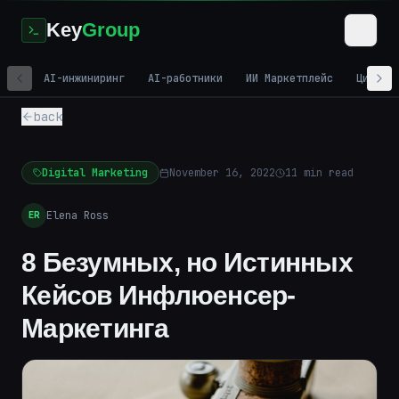
Key
Group
AI-инжиниринг
AI-работники
ИИ Маркетплейс
Цифров
back
Digital Marketing
November 16, 2022
11
min read
Elena Ross
ER
8 Безумных, но Истинных
Кейсов Инфлюенсер-
Маркетинга