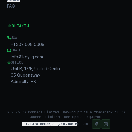
FAQ
›
КОНТАКТЫ
USA
+1 302 608 0669
EMAIL
Info@key-g.com
OFFICE
Unit B, 17/F, United Centre
95 Queensway
Admiralty, HK
©
2026
KG Connect Limited. KeyGroup™ is a trademark of KG
Connect Limited.
Все права защищены.
Политика конфиденциальности
Sitemap