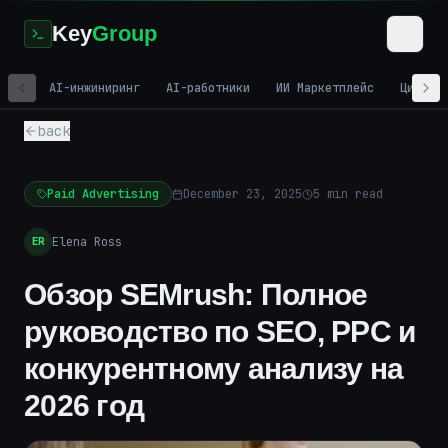
Key
Group
AI-инжиниринг
AI-работники
ИИ Маркетплейс
Цифров
back
Paid Advertising
December 23, 2025
5
min read
Elena Ross
ER
Обзор SEMrush: Полное
руководство по SEO, PPC и
конкурентному анализу на
2026 год