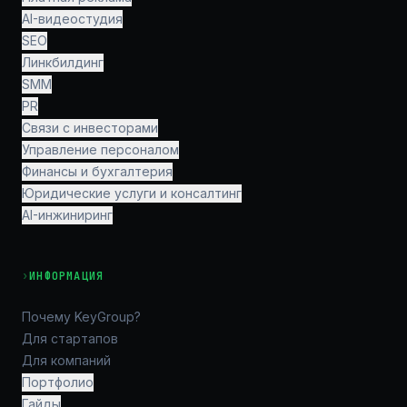
AI-видеостудия
SEO
Линкбилдинг
SMM
PR
Связи с инвесторами
Управление персоналом
Финансы и бухгалтерия
Юридические услуги и консалтинг
AI-инжиниринг
›
ИНФОРМАЦИЯ
Почему KeyGroup?
Для стартапов
Для компаний
Портфолио
Гайды