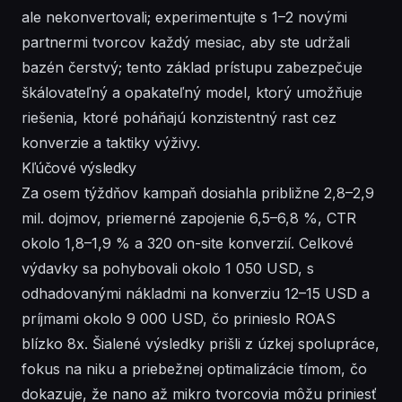
ale nekonvertovali; experimentujte s 1–2 novými
partnermi tvorcov každý mesiac, aby ste udržali
bazén čerstvý; tento základ prístupu zabezpečuje
škálovateľný a opakateľný model, ktorý umožňuje
riešenia
, ktoré poháňajú konzistentný rast cez
konverzie a taktiky výživy.
Kľúčové výsledky
Za osem týždňov kampaň dosiahla približne 2,8–2,9
mil. dojmov, priemerné zapojenie 6,5–6,8 %, CTR
okolo 1,8–1,9 % a 320 on-site konverzií. Celkové
výdavky sa pohybovali okolo 1 050 USD, s
odhadovanými nákladmi na konverziu 12–15 USD a
príjmami okolo 9 000 USD, čo prinieslo ROAS
blízko 8x. Šialené výsledky prišli z úzkej spolupráce,
fokus na niku a priebežnej optimalizácie tímom, čo
dokazuje, že nano až mikro tvorcovia môžu priniesť