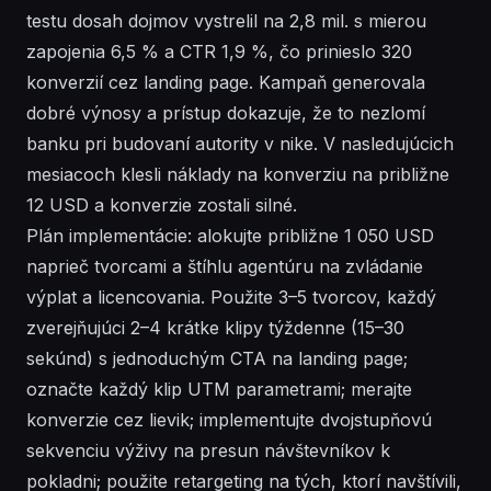
testu dosah dojmov vystrelil na 2,8 mil. s mierou
zapojenia 6,5 % a CTR 1,9 %, čo prinieslo 320
konverzií cez landing page. Kampaň generovala
dobré výnosy a prístup dokazuje, že to nezlomí
banku pri budovaní autority v nike. V nasledujúcich
mesiacoch klesli náklady na konverziu na približne
12 USD a konverzie zostali silné.
Plán implementácie: alokujte približne 1 050 USD
naprieč tvorcami a štíhlu agentúru na zvládanie
výplat a licencovania. Použite 3–5 tvorcov, každý
zverejňujúci 2–4 krátke klipy týždenne (15–30
sekúnd) s jednoduchým CTA na landing page;
označte každý klip UTM parametrami; merajte
konverzie cez lievik; implementujte dvojstupňovú
sekvenciu výživy na presun návštevníkov k
pokladni; použite retargeting na tých, ktorí navštívili,