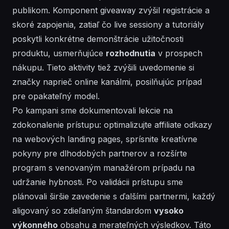
publikom. Komponent giveaway zvýšil registrácie a
skoré zapojenia, zatiaľ čo live sessiony a tutoriály
poskytli konkrétne demonštrácie užitočnosti
produktu, usmerňujúce
rozhodnutia
v prospech
nákupu. Tieto aktivity tiež zvýšili uvedomenie si
značky naprieč online kanálmi, posilňujúc prípad
pre opakateľný model.
Po kampani sme dokumentovali lekcie na
zdokonalenie prístupu: optimalizujte affiliate odkazy
na
webových
landing pages, sprísnite kreatívne
pokyny pre dlhodobých partnerov a rozšírte
program s venovaným
manažérom prípadu
na
udržanie hybnosti. Po validácii prístupu sme
plánovali širšie zavedenie s ďalšími partnermi, každý
aligovaný so zdieľaným štandardom
vysoko
výkonného
obsahu a merateľných výsledkov. Táto