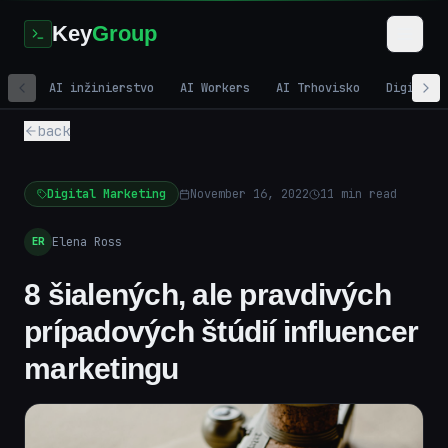
Key
Group
AI inžinierstvo
AI Workers
AI Trhovisko
Digitáln
back
Digital Marketing
November 16, 2022
11
min read
Elena Ross
ER
8 šialených, ale pravdivých
prípadových štúdií influencer
marketingu