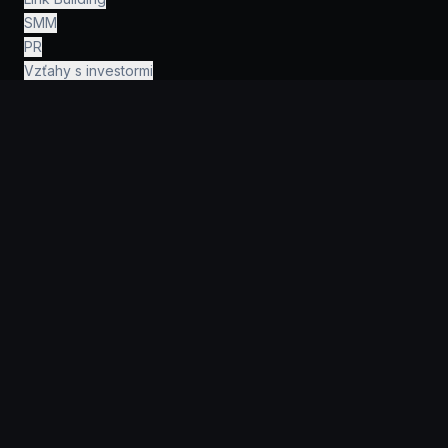
SMM
PR
Vzťahy s investormi
Ľudské zdroje
Financie a účtovníctvo
Právo a poradenstvo
AI inžinierstvo
›
INFORMÁCIE
Prečo KeyGroup?
Pre startupy
Pre firmy
Portfólio
Príručky
FAQ