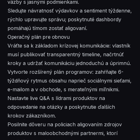
väzby s jasnými podmienkami.
Sledujte návratnosť výdavkov a sentiment týždenne,
rýchlo upravujte správu; poskytnuté dashbordy
pomáhajú tímom zostať aligovaní.
Operačný plán pre obnovu
Vráťte sa k základom krízovej komunikácie: vlastník
musí publikovať transparentný timeline, načrtnúť
kroky a udržať komunikáciu jednoduchú a úprimnú.
Vytvorte rozšírený plán programov: zahŕňajte 6-
týždňový rytmus obsahu naprieč sociálnymi sieťami,
e-mailom a v obchode, s merateľnými míľnikmi.
Nastavte live Q&A s lídrami produktov na
odpovedanie na otázky a poskytnutie ďalších
krokov zákazníkom.
Posilnite dôveru na policiach aligovaním zdrojov
produktov s maloobchodnými partnermi, ktorí