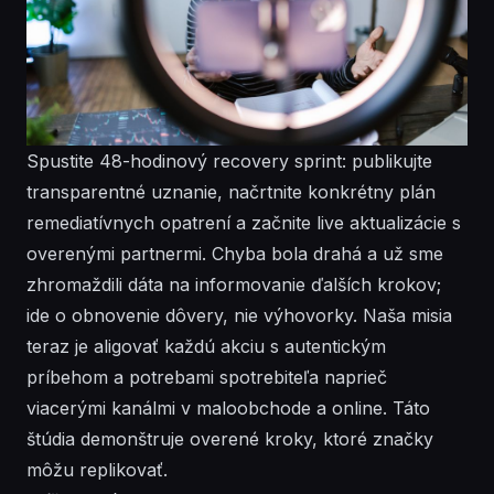
Spustite 48-hodinový recovery sprint: publikujte
transparentné uznanie, načrtnite konkrétny plán
remediatívnych opatrení a začnite live aktualizácie s
overenými partnermi. Chyba bola drahá a už sme
zhromaždili dáta na informovanie ďalších krokov;
ide o obnovenie dôvery, nie výhovorky. Naša misia
teraz je aligovať každú akciu s autentickým
príbehom a potrebami spotrebiteľa naprieč
viacerými kanálmi v maloobchode a online. Táto
štúdia demonštruje overené kroky, ktoré značky
môžu replikovať.