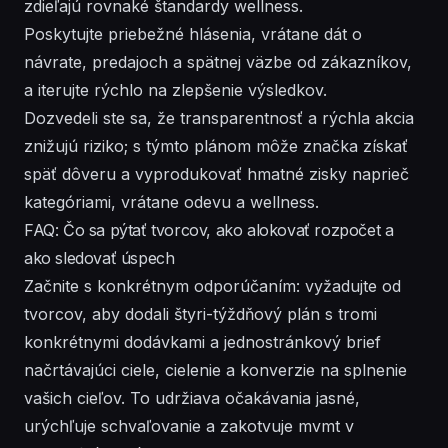
zdieľajú rovnaké štandardy wellness.
Poskytujte priebežné hlásenia, vrátane dát o
návrate, predajoch a spätnej väzbe od zákazníkov,
a iterujte rýchlo na zlepšenie výsledkov.
Dozvedeli ste sa, že transparentnosť a rýchla akcia
znižujú riziko; s týmto plánom môže značka získať
späť dôveru a vyprodukovať hmatné zisky naprieč
kategóriami, vrátane odevu a wellness.
FAQ: Čo sa pýtať tvorcov, ako alokovať rozpočet a
ako sledovať úspech
Začnite s konkrétnym odporúčaním: vyžadujte od
tvorcov, aby dodali štyri-týždňový plán s tromi
konkrétnymi dodávkami a jednostránkový brief
načrtávajúci ciele, cielenie a konverzie na splnenie
vašich cieľov. To udržiava očakávania jasné,
urýchľuje schvaľovanie a zakotvuje mvmt v