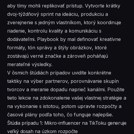
aby tímy mohli replikovať prístup. Vytvorte krátky
dvoj-týždňový sprint na ideáciu, produkciu a
zverejnenie s jedným vlastníkom, ktorý koordinuje
riadenie
, kontrolu kvality a komunikáciu s
dodávateľmi. Playbook by mal definovať kreatívne
formáty, tón správy a
štýly obrázkov
, ktoré
zostávajú verné značke a zároveň poháňajú
merateľné výsledky.
V ôsmich štúdiách prípadov uvidíte konkrétne
taktiky na výber partnerov, porovnávanie skupín
tvorcov a meranie dopadu naprieč kanálmi. Použite
tieto lekcie na zdokonalenie vašej vlastnej
stratégie
a
na
vykonanie
s istotou, potom upravte rozpočty a
časové plány podľa toho, čo funguje najlepšie.
Štúdia prípadu 1: Mikro-influencer na TikToku generuje
veľký dosah na úzkom rozpočte