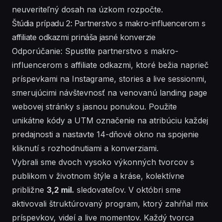
neuveriteľný dosah na úzkom rozpočte.
Štúdia prípadu 2: Partnerstvo s makro-influencerom s
affiliate odkazmi prináša jasné konverzie
Odporúčanie: Spustite partnerstvo s makro-
influencerom s affiliate odkazmi, ktoré bežia naprieč
príspevkami na Instagrame, stories a live sessionmi,
smerujúcimi návštevnosť na venovanú landing page
webovej stránky s jasnou ponukou. Použite
unikátne kódy a UTM označenie na atribúciu každej
predajnosti a nastavte 14-dňové okno na spojenie
kliknutí s rozhodnutiami a konverziami.
Vybrali sme dvoch vysoko výkonných tvorcov s
publikom v životnom štýle a kráse, kolektívne
približne
3,2 mil.
sledovateľov. V
októbri
sme
aktivovali štruktúrovaný program, ktorý zahŕňal mix
príspevkov, videí a live momentov. Každý tvorca