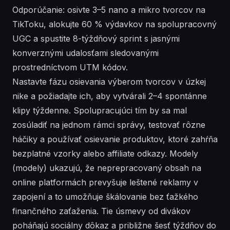
Odporúčanie: osivte 3–5 nano a mikro tvorcov na
TikToku, alokujte 60 % výdavkov na spolupracovný
UGC a spustite 8-týždňový sprint s jasnými
konverznými udalosťami sledovanými
prostredníctvom UTM kódov.
Nastavte fázu osievania výberom tvorcov v úzkej
nike a požiadajte ich, aby vytvárali 2–4 spontánne
klipy týždenne. Spolupracujúci tím by sa mal
zosúladiť na jednom rámci správy, testovať rôzne
háčiky a používať osievanie produktov, ktoré zahŕňa
bezplatné vzorky alebo affiliate odkazy. Modely
(modely) ukazujú, že neprepracovaný obsah na
online platformách prevyšuje leštené reklamy v
zapojení a to umožňuje škálovanie bez ťažkého
finančného zaťaženia. Tie úsmevy od divákov
poháňajú sociálny dôkaz a približne šesť týždňov do