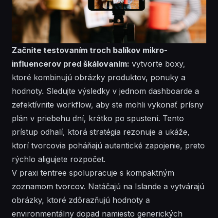
Začnite testovaním troch balíkov mikro-
influencerov pred škálovaním:
vytvorte boxy,
ktoré kombinujú obrázky produktov, ponuky a
hodnoty. Sledujte výsledky v jednom dashboarde a
zefektívnite workflow, aby ste mohli vykonať prísny
plán v priebehu dní, krátko po spustení. Tento
prístup odhalí, ktorá stratégia rezonuje a ukáže,
ktorí tvorcovia poháňajú autentické zapojenie, preto
rýchlo aligujete rozpočet.
V praxi tentree spolupracuje s kompaktným
zoznamom tvorcov. Natáčajú na Islande a vytvárajú
obrázky, ktoré zdôrazňujú hodnoty a
environmentálny dopad namiesto generických