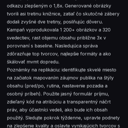
odkazu zlepšeným o 1,8x. Generované obrázky
tvorili asi tretinu knižnice, zatiaľ čo skutočné zábery
dodali zvyšné dve tretiny, posilňujúc dôveru.
Kampaň vyprodukovala 1 200+ obrázkov a 320
svedectiev, rast objemu obsahu približne 3x v
porovnaní s baseline. Nasledujúca správa
zdôrazňuje top tvorcov, najlepšie formáty a ako
škálovať mvmt dopredu.
Poznámky na replikáciu: identifikujte skvelé miesto
na začiatok mapovaním záujmov publika na štýly
obsahu (pred/po, rutina, nastavenie pozadia a
osobný príbeh). Použite jasný formulár príjmu,
zdieľaný kód na atribúciu a transparentný náčrt
práv, aby účastníci vedeli, ako bude ich obsah
použitý. Sledujte pokrok týždenne, upravte podnety
na zlepšenie kvality a oslavte vynikajúcich tvorcov s