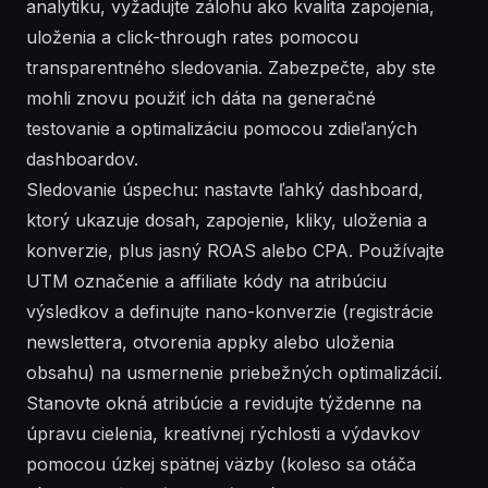
analytiku, vyžadujte zálohu ako kvalita zapojenia,
uloženia a click-through rates pomocou
transparentného sledovania. Zabezpečte, aby ste
mohli znovu použiť ich dáta na generačné
testovanie a optimalizáciu pomocou zdieľaných
dashboardov.
Sledovanie úspechu: nastavte ľahký dashboard,
ktorý ukazuje dosah, zapojenie, kliky, uloženia a
konverzie, plus jasný ROAS alebo CPA. Používajte
UTM označenie a affiliate kódy na atribúciu
výsledkov a definujte nano-konverzie (registrácie
newslettera, otvorenia appky alebo uloženia
obsahu) na usmernenie priebežných optimalizácií.
Stanovte okná atribúcie a revidujte týždenne na
úpravu cielenia, kreatívnej rýchlosti a výdavkov
pomocou úzkej spätnej väzby (koleso sa otáča