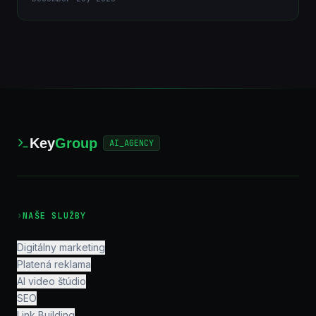
Key
Group
AI_AGENCY
›
NAŠE SLUŽBY
Digitálny marketing
Platená reklama
AI video štúdio
SEO
Link Building