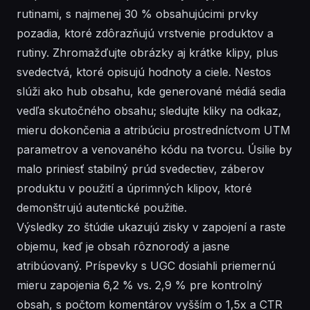
rutinami, s najmenej 30 % obsahujúcimi prvky
pozadia, ktoré zdôrazňujú vrstvenie produktov a
rutiny. Zhromažďujte obrázky aj krátke klipy, plus
svedectvá, ktoré opisujú hodnoty a ciele. Nestos
slúži ako hub obsahu, kde generované médiá sedia
vedľa skutočného obsahu; sledujte kliky na odkaz,
mieru dokončenia a atribúciu prostredníctvom UTM
parametrov a venovaného kódu na tvorcu. Úsilie by
malo priniesť stabilný prúd svedectiev, záberov
produktu v použití a úprimných klipov, ktoré
demonštrujú autentické použitie.
Výsledky zo štúdie ukazujú zisky v zapojení a raste
objemu, keď je obsah rôznorodý a jasne
atribúovaný. Príspevky s UGC dosiahli priemernú
mieru zapojenia 6,2 % vs. 2,9 % pre kontrolný
obsah, s počtom komentárov vyšším o 1,5x a CTR