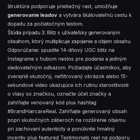
štruktúra podporuje priebežný rast, umožňuje
generovanie leadov
a vytvára škálovateľnú cestu k
dopadu za počiatočným testom.
Štúdia prípadu 3: Blitz s užívateľsky generovaným
obsahom, ktorý multiplicuje zapojenie a objem obsahu
Odporúčanie: spustite 14-dňový UGC blitz na
Instagrame s hubom nestos pre podania a jedným
sledovateľným odkazom. Požiadajte účastníkov, aby
zverejnili skutočný, nefiltrovaný obrázok alebo 15-
sekundové video ukazujúce ich rutinu starostlivosti
o vlasy so značkou, označte účet značky a
zahŕňajte venovaný kód plus hashtag
#BrandHaircareReal. Zahŕňajte generovaný obsah
popri skutočných záberoch na rozšírenie objemu
pri zachovaní autenticity a ponúknite hmatný
incentiv plus featured Testimonials reel na podporu