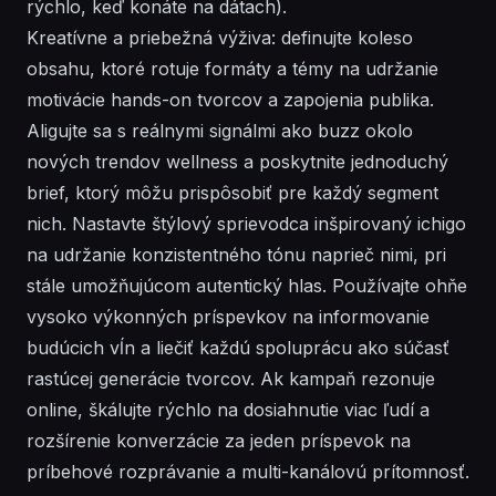
rýchlo, keď konáte na dátach).
Kreatívne a priebežná výživa: definujte koleso
obsahu, ktoré rotuje formáty a témy na udržanie
motivácie hands-on tvorcov a zapojenia publika.
Aligujte sa s reálnymi signálmi ako buzz okolo
nových trendov wellness a poskytnite jednoduchý
brief, ktorý môžu prispôsobiť pre každý segment
nich. Nastavte štýlový sprievodca inšpirovaný ichigo
na udržanie konzistentného tónu naprieč nimi, pri
stále umožňujúcom autentický hlas. Používajte ohňe
vysoko výkonných príspevkov na informovanie
budúcich vĺn a liečiť každú spoluprácu ako súčasť
rastúcej generácie tvorcov. Ak kampaň rezonuje
online, škálujte rýchlo na dosiahnutie viac ľudí a
rozšírenie konverzácie za jeden príspevok na
príbehové rozprávanie a multi-kanálovú prítomnosť.