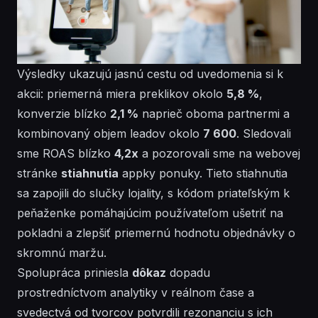
Výsledky ukazujú jasnú cestu od uvedomenia si k
akcii: priemerná miera preklikov okolo
5,8 %
,
konverzie blízko
2,1 %
naprieč oboma partnermi a
kombinovaný objem leadov okolo
7 600
. Sledovali
sme ROAS blízko
4,2x
a pozorovali sme na webovej
stránke
stiahnutia
appky ponuky. Tieto stiahnutia
sa zapojili do slučky lojality, s kódom priateľským k
peňaženke pomáhajúcim používateľom ušetriť na
pokladni a zlepšiť priemernú hodnotu objednávky o
skromnú maržu.
Spolupráca priniesla
dôkaz
dopadu
prostredníctvom analytiky v reálnom čase a
svedectvá od tvorcov potvrdili rezonanciu s ich