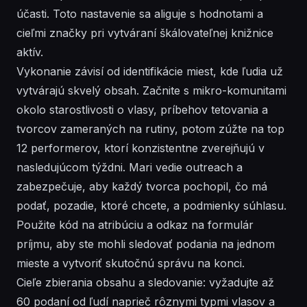
účasti. Toto nastavenie sa aliguje s hodnotami a
cieľmi značky pri vytváraní škálovateľnej knižnice
aktív.
Vykonanie závisí od identifikácie miest, kde ľudia už
vytvárajú skvelý obsah. Začnite s mikro-komunitami
okolo starostlivosti o vlasy, príbehov tetovania a
tvorcov zameraných na rutiny, potom zúžte na top
12 performerov, ktorí konzistentne zverejňujú v
nasledujúcom týždni. Mari vedie outreach a
zabezpečuje, aby každý tvorca pochopil, čo má
podať, pozadie, ktoré chcete, a podmienky súhlasu.
Použite kód na atribúciu a odkaz na formulár
príjmu, aby ste mohli sledovať podania na jednom
mieste a vytvoriť skutočnú správu na konci.
Cieľe zbierania obsahu a sledovanie: vyžadujte až
60 podaní od ľudí naprieč rôznymi typmi vlasov a