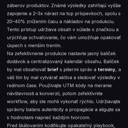
záberov produktov. Známé výsledky zahŕňajú vyššie
zapojenie a 2–3x nárast na top príspevkoch, spolu s
20–40% znížením času a nákladov na produkciu.
Tento prístup udržiava obsah v súlade s značkou a
urýchľuje schvaľovanie, čo vám umožňuje opakovať
úspech s menším trením.
Na zefektívnenie produkcie nastavte jasný balíček
dodávok a centralizovaný kalendár obsahu. Balíček
by mal obsahovať
brief
s piliermi správ a
termíny
, a
váš tím by mal
vytvárať
aktíva a
sledovať
výsledky v
reálnom čase. Používajte UTM kódy na meranie
návštevnosti a konverzií, potom
zefektívnite
workflow, aby ste mohli
vykonať
rýchlo. Udržiavajte
správny
balans autenticity a propagácie a aligujte sa
s hodnotami naprieč každým tvorcom.
Pred škálovaním kodifikujte opakateľný playbook,