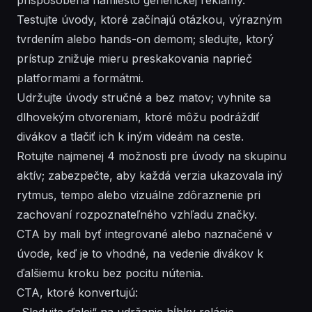
Testujte úvody, ktoré začínajú otázkou, výrazným
tvrdením alebo hands-on demom; sledujte, ktorý
prístup znižuje mieru preskakovania naprieč
platformami a formátmi.
Udržujte úvody stručné a bez matov; vyhnite sa
dlhovekým otvoreniam, ktoré môžu podráždiť
divákov a tlačiť ich k iným videám na ceste.
Rotujte najmenej 4 možnosti pre úvody na skupinu
aktív; zabezpečte, aby každá verzia ukazovala iný
rytmus, tempo alebo vizuálne zdôraznenie pri
zachovaní rozpoznateľného vzhľadu značky.
CTA by mali byť integrované alebo naznačené v
úvode, keď je to vhodné, na vedenie divákov k
ďalšiemu kroku bez pocitu nútenia.
CTA, ktoré konvertujú:
„Sledujte ďalej“ na udržanie hĺbky relácie