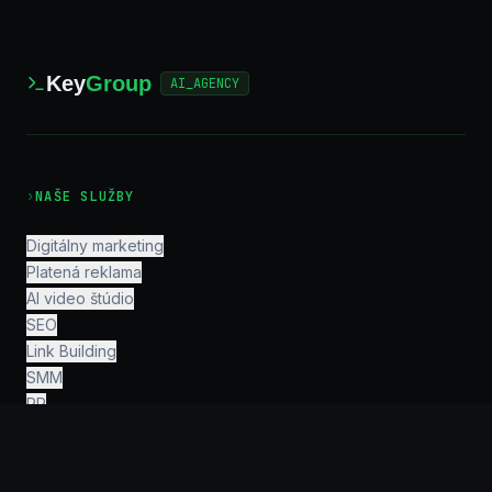
Key
Group
AI_AGENCY
›
NAŠE SLUŽBY
Digitálny marketing
Platená reklama
AI video štúdio
SEO
Link Building
SMM
PR
Vzťahy s investormi
Ľudské zdroje
Financie a účtovníctvo