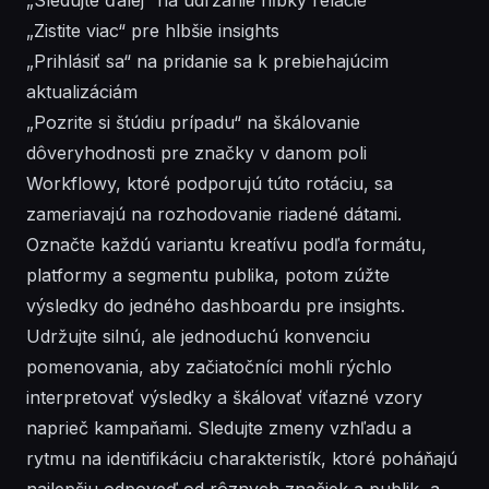
„Zistite viac“ pre hlbšie insights
„Prihlásiť sa“ na pridanie sa k prebiehajúcim
aktualizáciám
„Pozrite si štúdiu prípadu“ na škálovanie
dôveryhodnosti pre značky v danom poli
Workflowy, ktoré podporujú túto rotáciu, sa
zameriavajú na rozhodovanie riadené dátami.
Označte každú variantu kreatívu podľa formátu,
platformy a segmentu publika, potom zúžte
výsledky do jedného dashboardu pre insights.
Udržujte silnú, ale jednoduchú konvenciu
pomenovania, aby začiatočníci mohli rýchlo
interpretovať výsledky a škálovať víťazné vzory
naprieč kampaňami. Sledujte zmeny vzhľadu a
rytmu na identifikáciu charakteristík, ktoré poháňajú
najlepšiu odpoveď od rôznych značiek a publik, a