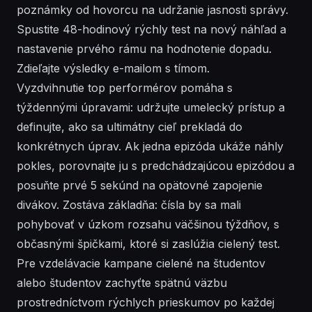
poznámky od hovorcu na udržanie jasnosti správy.
Spustite 48-hodinový rýchly test na nový náhľad a
nastavenie prvého rámu na hodnotenie dopadu.
Zdieľajte výsledky e-mailom s tímom.
Vyzdvihnutie top performérov pomáha s
týždennými úpravami: udržujte umelecký prístup a
definujte, ako sa ultimátny cieľ prekladá do
konkrétnych úprav. Ak jedna epizóda ukáže náhly
pokles, porovnajte ju s predchádzajúcou epizódou a
posuňte prvé 5 sekúnd na opätovné zapojenie
divákov. Zostáva základňa: čísla by sa mali
pohybovať v úzkom rozsahu väčšinou týždňov, s
občasnými špičkami, ktoré si zaslúžia cielený test.
Pre vzdelávacie kampane cielené na študentov
alebo študentov zachyťte spätnú väzbu
prostredníctvom rýchlych prieskumov po každej