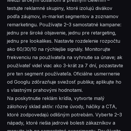
testujte reklamné skupiny, ktoré izolujú divákov
podľa záujmov, in-market segmentov a zoznamov
remarketingu. Používajte 2–3 samostatné kampane:
jednu pre široké objavenie, jednu pre retargeting,
jednu pre lookalikes. Nastavte rozdelenie rozpočtu
ako 60/30/10 na rýchlejšie signály. Monitorujte
frekvenciu na používateľa na vyhnutie sa únave; ak
používateľ videl viac ako 3-krát za 7 dní, pozastavte
pre ten segment používateľa. Oficiálne usmernenie
od Googlu zdôrazňuje sviežosť publika; aplikujte ho
s vlastnými prahovými hodnotami.
Na poskytnutie reklám krídla, vytvorte malý
zálohový sklad aktív: rôzne úvody, háčiky a CTA,
ktoré zodpovedajú odlišným potrebám. Vyberte 2–3
nápady, ktoré riešia jadrové bolesti zákazníkov a
mapujte ich na samostatné experimenty. Používajte