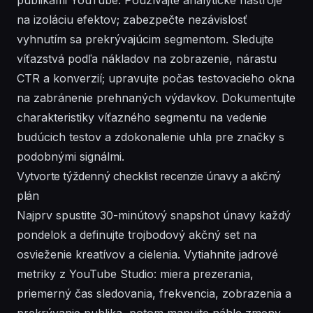
na izoláciu efektov; zabezpečte nezávislosť
vyhnutím sa prekrývajúcim segmentom. Sledujte
víťazstvá podľa nákladov na zobrazenie, nárastu
CTR a konverzií; upravujte počas testovacieho okna
na zabránenie prehnaných výdavkov. Dokumentujte
charakteristiky víťazného segmentu na vedenie
budúcich testov a zdokonalenie uhla pre značky s
podobnými signálmi.
Vytvorte týždenný checklist recenzie únavy a akčný
plán
Najprv spustite 30-minútový snapshot únavy každý
pondelok a definujte trojbodový akčný set na
osvieženie kreatívov a cielenia. Vytiahnite jadrové
metriky z YouTube Studio: miera prezerania,
priemerný čas sledovania, frekvencia, zobrazenia a
prekrývanie publika, potom mapujte náhle zmeny