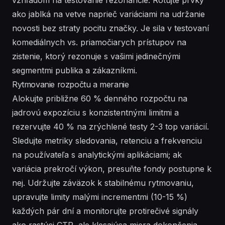
ako jablká na vetve naprieč variáciami na udržanie
novosti bez straty pocitu značky. Je sila v testovaní
komediálnych vs. priamočiarych prístupov na
zistenie, ktorý rezonuje s vašimi jedinečnými
segmentmi publika a zákazníkmi.
Rytmovanie rozpočtu a meranie
Alokujte približne 60 % denného rozpočtu na
jadrovú expozíciu s konzistentnými limitmi a
rezervujte 40 % na zrýchlené testy 2-3 top variácií.
Sledujte metriky sledovania, retenciu a frekvenciu
na používateľa s analytickými aplikáciami; ak
variácia prekročí výkon, presuňte fondy postupne k
nej. Udržujte záväzok k stabilnému rytmovaniu,
upravujte limity malými incrementmi (10-15 %)
každých pár dní a monitorujte protirečivé signály
ako rastúci CTR, ale klesajúca miera dokončenia.