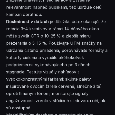
relevantnosti naprieč publikami; tiež udržuje celú
kampaň obratnou.
Dôslednosť v dátach
je dôležitá: údaje ukazujú, že
rotácia 3–4 kreatívov v rámci 14-dňového okna
môže zvýšiť CTR o 10–25 % a zlepšiť mieru
prezerania o 5–15 %. Používajte UTM značky na
udržanie čistého priradenia, porovnávajte formáty a
kohorty cielenia a vyradite akéhokoľvek
podpriemerne vykonávajúceho po 3 dňoch
stagnácie. Testujte vizuály náhľadov s
vysokokonzrastnými farbami; skúste palety
inšpirované ovocím (zrelé červené, slnečné žlté)
oproti tlmeným tónom; monitorujte signály
angažovanosti zreníc v štúdiách sledovania očí, ak
sú dostupné.
Medzi
širokým dosahom a presným cielením –