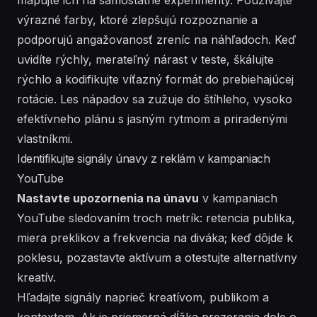
výrazné farby, ktoré zlepšujú rozpoznanie a
podporujú angažovanosť zreníc na náhľadoch. Keď
uvidíte rýchly, merateľný nárast v teste, škálujte
rýchlo a kodifikujte víťazný formát do prebiehajúcej
rotácie. Les nápadov sa zužuje do štíhleho, vysoko
efektívneho plánu s jasným rytmom a priradenými
vlastníkmi.
Identifikujte signály únavy z reklám v kampaniach
YouTube
Nastavte upozornenia na únavu
v kampaniach
YouTube sledovaním troch metrík: retencia publika,
miera preklikov a frekvencia na diváka; keď dôjde k
poklesu, pozastavte aktívum a otestujte alternatívny
kreatív.
Hľadajte signály naprieč kreatívom, publikom a
kontextom. Ak je priemerná dĺžka prezerania dole o