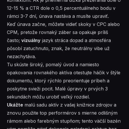
12-15 % a CTR dole o 0,5 percentuálneho bodu v
rámci 3-7 dní,
únava nastáva
a musíte upraviť.
Keď únava začne, môžete vidieť skoky v CPC alebo
CPM, pretože rovnaký záber sa opakuje príliš
často;
vizuálny
jazyk stráca dopad a atmosféra
pôsobí zatuchnuto, znak, že neutrálny vibe už
nezachytáva.
Tu skúste široký, pomalý úvod a
namiesto
opakovania rovnakého aktíva otestujte háčik v štýle
dokumentu, ktorý rýchlo preorientuje príbeh a
poskytne svieži pocit.
Malé
úpravy v prvých 3
sekundách môžu urobiť veľký rozdiel.
Ukážte
malú sadu aktív z vašej knižnice zdrojov a
znovu použite top performérov s mierne odlišným
rámom alebo farebným stupňom; tento väčší bazén
vám pomôže nájsť dokonale naladený prístup bez