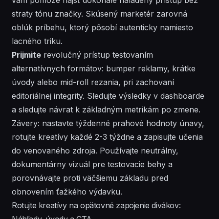
straty tónu značky. Skúsený marketér zarovná
oblúk príbehu, ktorý pôsobí autenticky namiesto
lacného triku.
Prijmite
revolučný prístup testovaním
alternatívnych formátov: bumper reklamy, krátke
úvody alebo mid-roll rezania, pri zachovaní
editoriálnej integrity. Sledujte výsledky v dashboarde
a sledujte návrat k základným metrikám po zmene.
Závery: nastavte týždenné prahové hodnoty únavy,
rotujte kreatívy každé 2-3 týždne a zapisujte učenia
do venovaného zdroja. Používajte neutrálny,
dokumentárny
vizuál pre testovacie behy a
porovnávajte proti väčšiemu základu pred
obnovením ťažkého výdavku.
Rotujte kreatívy na opätovné zapojenie divákov:
Náhľady, úvody a CTA