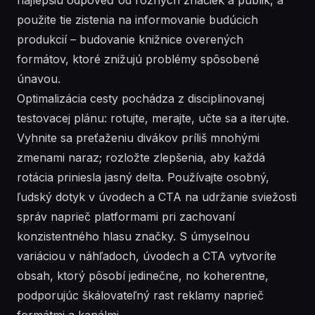
použite tie zistenia na informovanie budúcich
produkcií – budovanie knižnice overených
formátov, ktoré znižujú problémy spôsobené
únavou.
Optimalizácia cesty pochádza z disciplinovanej
testovacej plánu: rotujte, merajte, učte sa a iterujte.
Vyhnite sa preťaženiu divákov príliš mnohými
zmenami naraz; rozložte zlepšenia, aby každá
rotácia priniesla jasný delta. Používajte osobný,
ľudský dotyk v úvodech a CTA na udržanie sviežosti
správ naprieč platformami pri zachovaní
konzistentného hlasu značky. S úmyselnou
variáciou v náhľadoch, úvodech a CTA vytvoríte
obsah, ktorý pôsobí jedinečne, no koherentne,
podporujúc škálovateľný rast reklamy naprieč
formátmi a kanálmi.