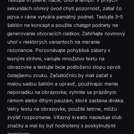
sekundách ohnivý úvod chytí pozornosť, zatiaľ čo
jazva v ráme vytvára pamätný podnet. Testujte 3–5
šablón na koncept a použite chatgpt podnety na
generovanie otvoracích riadkov. Zahŕňajte novinový
uhol v niektorých variantoch na meranie
rezonancie. Porovnávajte pohyblivé zábery s
tesnými strihmi, variujte množstvo textu na
obrazovke a testujte bicie podloženú stopu oproti
čistejšiemu zvuku. Začiatočníci by mali začať s
malou sadou šablón a upraviť, používajúc menej
neporiadku na obrazovke; vyhnite sa prázdnym
rámom alebo dlhým pauzám, ktoré zastavia diváka.
Vetry textu na obrazovke, použité šetrne, môžu
zvýšiť rozpoznanie. Víťazný kreatív nasleduje sľub
značky a mal by byť hodnotený s poskytnutými
metrikami.