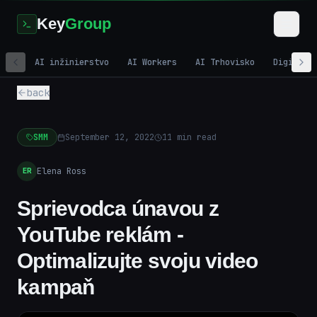
Key
Group
AI inžinierstvo
AI Workers
AI Trhovisko
Digitáln
back
SMM
September 12, 2022
11
min read
Elena Ross
ER
Sprievodca únavou z
YouTube reklám -
Optimalizujte svoju video
kampaň