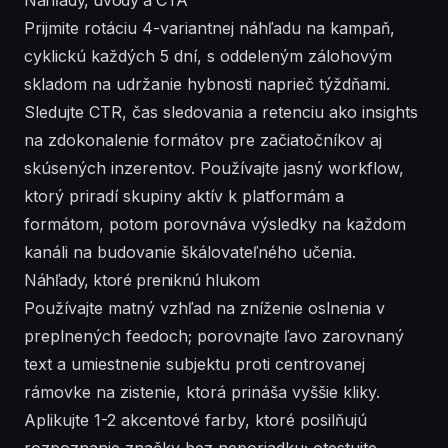
Prijmite rotáciu 4-variantnej náhľadu na kampaň,
cyklickú každých 5 dní, s oddeleným zálohovým
skladom na udržanie hybnosti naprieč týždňami.
Sledujte CTR, čas sledovania a retenciu ako insights
na zdokonalenie formátov pre začiatočníkov aj
skúsených inzerentov. Používajte jasný workflow,
ktorý priradí skupiny aktív k platformám a
formátom, potom porovnáva výsledky na každom
kanáli na budovanie škálovateľného učenia.
Náhľady, ktoré preniknú hlukom
Používajte matný vzhľad na zníženie oslnenia v
preplnených feedoch; porovnajte ľavo zarovnaný
text a umiestnenie subjektu proti centrovanej
rámovke na zistenie, ktorá prináša vyššie kliky.
Aplikujte 1-2 akcentové farby, ktoré posilňujú
rozpoznanie značky bez neporiadku; otestujte