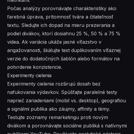
Počas analýzy porovnávajte charakteristiky ako
farebná úprava, prítomnosť tváre a čitateľnosť
textu. Sledujte ich dopad na mieru prezerania a
podiel divákov, ktorí dosiahnu 25 %, 50 % a 75 %
videa. Ak variácia ukáže jasné víťazstvo v
angažovanosti, škálujte test duplikovaním víťaznej
verzie do dodatočných šablón alebo formátov na
potvrdenie konzistencie.
Experimenty cielenia
Experimenty cielenia rozširujú dosah bez
nafukovania výdavkov. Spúšťajte paralelné testy
naprieč zariadeniami (mobil vs. desktop), geografiou
a signálmi publika ako záujmy, affinity a témy.
Testujte zoznamy remarketingu proti novým
divákom a porovnávajte sociálne publiká s natívnymi
publikami YouTube. Používajte analytické nástroje