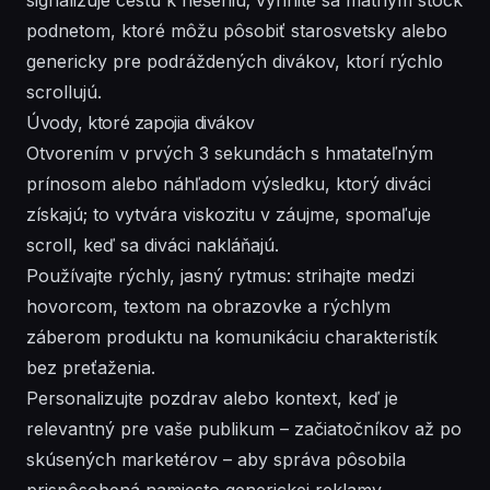
podnetom, ktoré môžu pôsobiť starosvetsky alebo
genericky pre podráždených divákov, ktorí rýchlo
scrollujú.
Úvody, ktoré zapojia divákov
Otvorením v prvých 3 sekundách s hmatateľným
prínosom alebo náhľadom výsledku, ktorý diváci
získajú; to vytvára viskozitu v záujme, spomaľuje
scroll, keď sa diváci nakláňajú.
Používajte rýchly, jasný rytmus: strihajte medzi
hovorcom, textom na obrazovke a rýchlym
záberom produktu na komunikáciu charakteristík
bez preťaženia.
Personalizujte pozdrav alebo kontext, keď je
relevantný pre vaše publikum – začiatočníkov až po
skúsených marketérov – aby správa pôsobila
prispôsobená namiesto generickej reklamy.