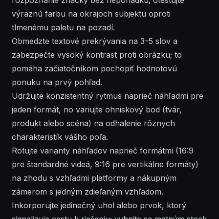
výraznú farbu na okrajoch subjektu oproti
tlmenému paletu na pozadí.
Obmedzte textové prekrývania na 3–5 slov a
zabezpečte vysoký kontrast proti obrázku; to
pomáha začiatočníkom pochopiť hodnotovú
ponuku na prvý pohľad.
Udržujte konzistentný rytmus naprieč náhľadmi pre
jeden formát, no variujte ohniskový bod (tvár,
produkt alebo scéna) na odhalenie rôznych
charakteristík vášho poľa.
Rotujte varianty náhľadov naprieč formátmi (16:9
pre štandardné videá, 9:16 pre vertikálne formáty)
na zhodu s vzhľadmi platformy a nákupným
zámerom s jedným zdieľaným vzhľadom.
Inkorporujte jedinečný uhol alebo prvok, ktorý
signalizuje cestu k riešeniu; vyhnite sa matným stock