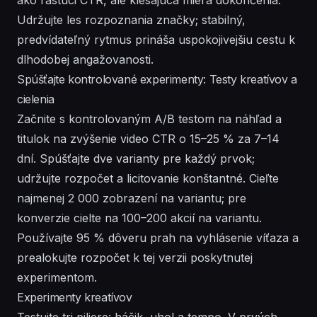
Udržujte les rozpoznania značky; stabilný,
predvídateľný rytmus prináša uspokojivejšiu cestu k
dlhodobej angažovanosti.
Spúšťajte kontrolované experimenty: Testy kreatívov a
cielenia
Začnite s kontrolovaným A/B testom na náhľad a
titulok na zvýšenie video CTR o 15–25 % za 7–14
dní. Spúšťajte dve varianty pre každý prvok;
udržujte rozpočet a licitovanie konštantné. Cieľte
najmenej 2 000 zobrazení na variantu; pre
konverzie cielte na 100–200 akcií na variantu.
Používajte 95 % dôveru prah na vyhlásenie víťaza a
prealokujte rozpočet k tej verzii poskytnutej
experimentom.
Experimenty kreatívov
Testujte tri piliere: háčik, uhol a tempo. V prvých