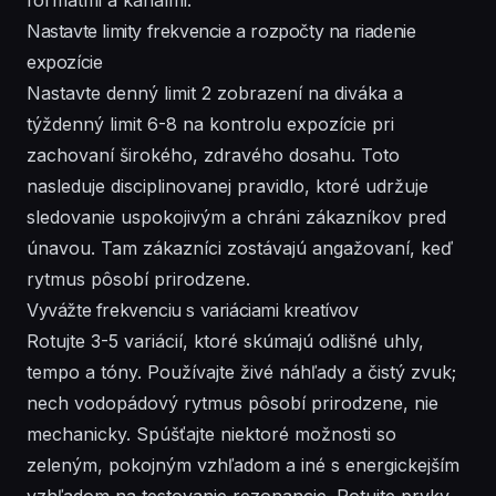
Nastavte limity frekvencie a rozpočty na riadenie
expozície
Nastavte denný limit 2 zobrazení na diváka a
týždenný limit 6-8 na kontrolu expozície pri
zachovaní širokého, zdravého dosahu. Toto
nasleduje disciplinovanej pravidlo, ktoré udržuje
sledovanie uspokojivým a chráni zákazníkov pred
únavou. Tam zákazníci zostávajú angažovaní, keď
rytmus pôsobí prirodzene.
Vyvážte frekvenciu s variáciami kreatívov
Rotujte 3-5 variácií, ktoré skúmajú odlišné uhly,
tempo a tóny. Používajte živé náhľady a čistý zvuk;
nech vodopádový rytmus pôsobí prirodzene, nie
mechanicky. Spúšťajte niektoré možnosti so
zeleným, pokojným vzhľadom a iné s energickejším
vzhľadom na testovanie rezonancie. Rotujte prvky