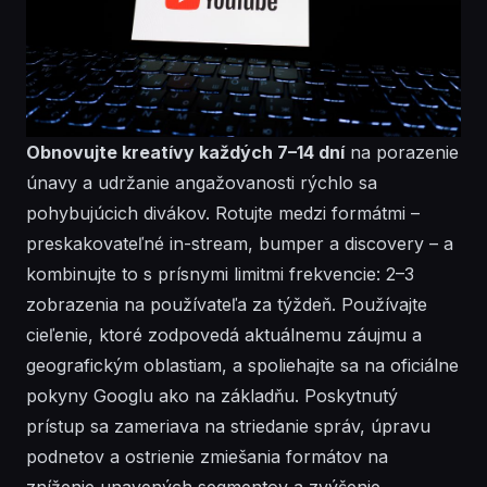
Obnovujte kreatívy každých 7–14 dní
na porazenie
únavy a udržanie angažovanosti rýchlo sa
pohybujúcich divákov. Rotujte medzi formátmi –
preskakovateľné in-stream, bumper a discovery – a
kombinujte to s prísnymi limitmi frekvencie: 2–3
zobrazenia na používateľa za týždeň. Používajte
cieľenie
, ktoré zodpovedá aktuálnemu záujmu a
geografickým oblastiam, a spoliehajte sa na oficiálne
pokyny
Googlu
ako na základňu. Poskytnutý
prístup sa zameriava na striedanie správ, úpravu
podnetov a ostrienie
zmiešania formátov
na
zníženie unavených segmentov a zvýšenie