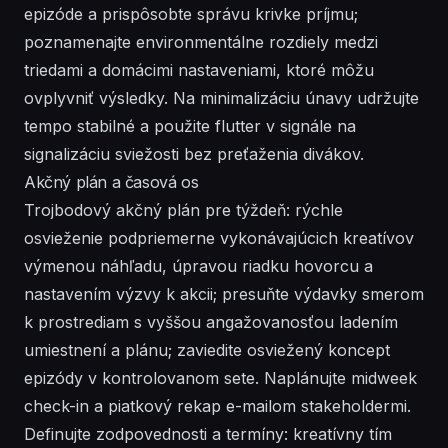
epizóde a prispôsobte správu krivke príjmu;
poznamenajte environmentálne rozdiely medzi
triedami a domácimi nastaveniami, ktoré môžu
ovplyvniť výsledky. Na minimalizáciu únavy udržujte
tempo stabilné a použite flutter v signále na
signalizáciu sviežosti bez preťaženia divákov.
Akčný plán a časová os
Trojbodový akčný plán pre týždeň: rýchle
osvieženie podpriemerne vykonávajúcich kreatívov
výmenou náhľadu, úpravou riadku hovorcu a
nastavením výzvy k akcii; presuňte výdavky smerom
k prostrediam s vyššou angažovanosťou ladením
umiestnení a plánu; zaviedite osviežený koncept
epizódy v kontrolovanom sete. Naplánujte midweek
check-in a piatkový rekap e-mailom stakeholdermi.
Definujte zodpovednosti a termíny: kreatívny tím