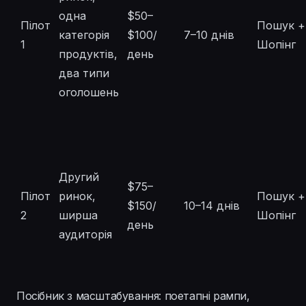
одна
$50–
Пілот
Пошук +
категорія
$100/
7–10 днів
1
Шопінг
продуктів,
день
два типи
оголошень
Другий
$75–
Пілот
ринок,
Пошук +
$150/
10–14 днів
2
ширша
Шопінг
день
аудиторія
Посібник з масштабування: поетапні рампи,