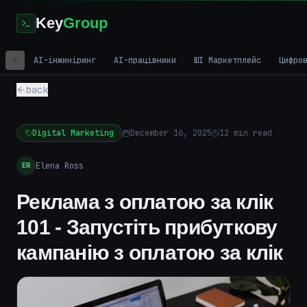
Key
Group
AI-інжиніринг
AI-працівники
ШІ Маркетплейс
Цифро
back
Digital Marketing
December 16, 2025
12
min read
Elena Ross
ER
Реклама з оплатою за клік
101 - Запустіть прибуткову
кампанію з оплатою за клік