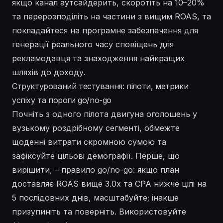
якщо канал аутсайдерить, скоротіть на 10–20%
та перерозподіліть на частини з вищим ROAS, та
покладайтеся на програмне забезпечення для
генерації реального часу сповіщень для
рекламодавця та знаходження найкращих
шляхів до доходу.
Структурований тестування: пілоти, метрики
успіху та пороги go/no-go
Почніть з одного пілота двигуна оголошень у
вузькому роздрібному сегменті, обмежте
щоденні витрати скромною сумою та
зафіксуйте цільові демографії. Перше, що
вирішити, – правило go/no-go: якщо план
доставляє ROAS вище 3.0x та CPA нижче цілі на
5 послідовних днів, масштабуйте; інакше
призупиніть та поверніть. Використовуйте