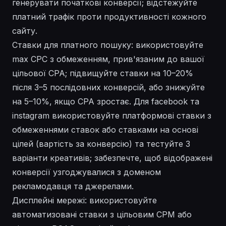
генерувати початкові конверсії; відстежуйте
платний трафік проти продуктивності кожного
сайту.
Ставки для платного пошуку: використовуйте
max CPC з обмеженням, прив'язаним до вашої
цільової CPA; підвищуйте ставки на 10–20%
після 3–5 послідовних конверсій, або знижуйте
на 5–10%, якщо CPA зростає. Для facebook та
instagram використовуйте платформові ставки з
обмеженнями ставок або ставками на основі
цілей (вартість за конверсію) та тестуйте 3
варіанти креативів; забезпечте, щоб відображені
конверсії узгоджувалися з доменом
рекламодавця та джерелами.
Дисплейні мережі: використовуйте
автоматизовані ставки з цільовим CPM або