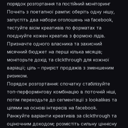
порядок розгортання та постійний моніторинг
Почніть з поетапної рампи: оберіть одну нішу,
запустіть два набори оголошень на facebook,
тестуйте вісім креативів по форматах та
поєднуйте кожен креатив з формою лідів.
Призначте одного власника та захисний
місячний бюджет на перші кілька місяців;
моніторьте дохід та clickthrough для кожної
варіації; ціль – приріст продажів з зменшеним
ризиком.
Порядок розгортання: спочатку стабілізуйте
топ-перформінгову комбінацію в поточній ніші,
потім переходьте до сегментації з lookalikes та
цілями на основі інтересів на facebook.
Ранжуйте варіанти креативів за clickthrough та
оціночним доходом; розмістіть сильну ціннісну