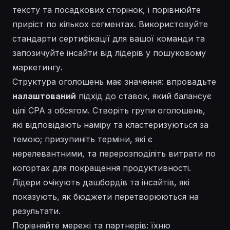
тексту та посадкових сторінок, і порівнюйте
приріст по кількох сегментах. Використовуйте
стандарти
сертифікації
для вашої команди та
запозичуйте
інсайти
від лідерів у пошуковому
маркетингу.
Структура оголошень має значення: впровадьте
налаштований
підхід до ставок, який балансує
цілі CPA з обсягом. Створіть групи оголошень,
які відповідають наміру та кластеризуються за
темою; призупиніть терміни, які є
нерелевантними
, та перерозподіліть витрати по
когортах для покращення продуктивності.
Лідери очікують дашбордів та
інсайтів
, які
показують, як бюджети перетворюються на
результати.
Порівняйте мережі та партнерів: їхню