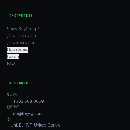
›
ІНФОРМАЦІЯ
Чому KeyGroup?
Для стартапів
Для компаній
Портфоліо
Гайди
FAQ
›
КОНТАКТИ
USA
+1 302 608 0669
EMAIL
Info@key-g.com
OFFICE
Unit B, 17/F, United Centre