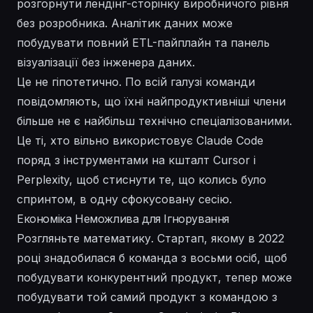
розгорнути лендінг-сторінку виробничого рівня
без розробника. Аналітик даних може
побудувати повний ETL-пайплайн та панель
візуалізації без інженера даних.
Це не гіпотетично. По всій галузі команди
повідомляють, що їхні найпродуктивніші члени
більше не є найбільш технічно спеціалізованими.
Це ті, хто вільно використовує Claude Code
поряд з інструментами на кшталт Cursor і
Perplexity, щоб стиснути те, що колись було
спринтом, в одну сфокусовану сесію.
Економіка Неможлива для Ігнорування
Розгляньте математику. Стартап, якому в 2022
році знадобилася б команда з восьми осіб, щоб
побудувати конкурентний продукт, тепер може
побудувати той самий продукт з командою з