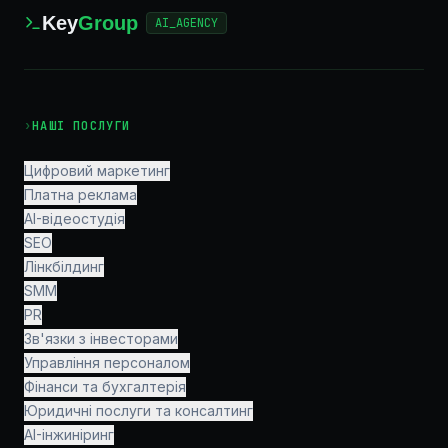
Key
Group
AI_AGENCY
›
НАШІ ПОСЛУГИ
Цифровий маркетинг
Платна реклама
AI-відеостудія
SEO
Лінкбілдинг
SMM
PR
Зв'язки з інвесторами
Управління персоналом
Фінанси та бухгалтерія
Юридичні послуги та консалтинг
AI-інжиніринг