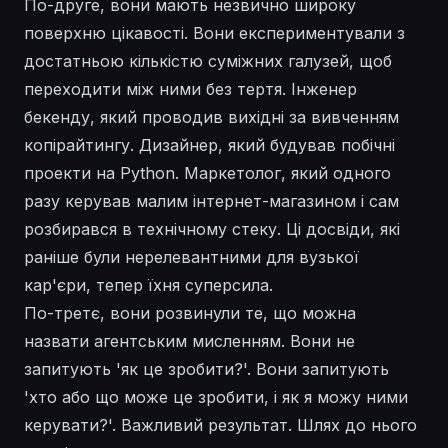
По-друге, вони мають незвично широку
поверхню цікавості. Вони експериментували з
достатньою кількістю суміжних галузей, щоб
переходити між ними без тертя. Інженер
бекенду, який проводив вихідні за вивченням
копірайтингу. Дизайнер, який будував побічні
проекти на Python. Маркетолог, який одного
разу керував малим інтернет-магазином і сам
розбирався в технічному стеку. Ці досвіди, які
раніше були нерелевантними для вузької
кар'єри, тепер їхня суперсила.
По-третє, вони розвинули те, що можна
назвати агентським мисленням. Вони не
запитують 'як це зробити?'. Вони запитують
'хто або що може це зробити, і як я можу ними
керувати?'. Важливий результат. Шлях до нього