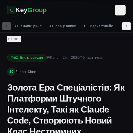
Key
Group
AI-інжиніринг
AI-працівники
ШІ Маркетплейс
Цифро
back
AI Engineering
March 25, 2026
6
min read
Sarah Chen
SC
Золота Ера Спеціалістів: Як
Платформи Штучного
Інтелекту, Такі як Claude
Code, Створюють Новий
Клас Нестримних