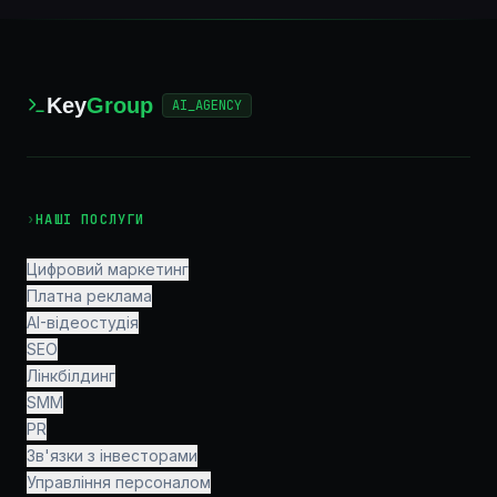
Key
Group
AI_AGENCY
›
НАШІ ПОСЛУГИ
Цифровий маркетинг
Платна реклама
AI-відеостудія
SEO
Лінкбілдинг
SMM
PR
Зв'язки з інвесторами
Управління персоналом