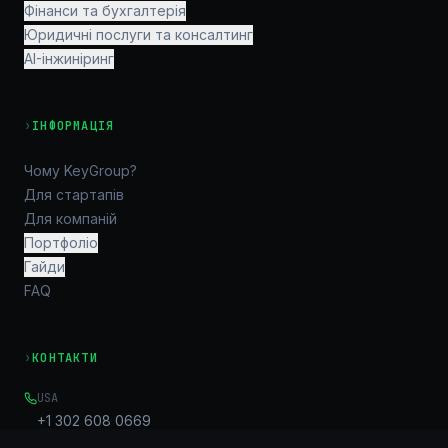
Фінанси та бухгалтерія
Юридичні послуги та консалтинг
AI-інжиніринг
›
ІНФОРМАЦІЯ
Чому KeyGroup?
Для стартапів
Для компаній
Портфоліо
Гайди
FAQ
›
КОНТАКТИ
USA
+1 302 608 0669
EMAIL