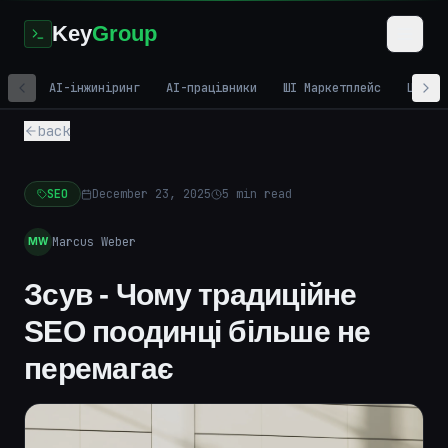
Key
Group
AI-інжиніринг
AI-працівники
ШІ Маркетплейс
Цифро
back
SEO
December 23, 2025
5
min read
Marcus Weber
MW
Зсув - Чому традиційне
SEO поодинці більше не
перемагає