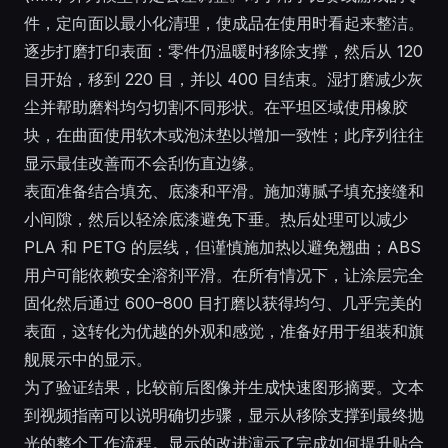
件，定向面以最小化清理，使成品在使用时看起来整洁。
逐步打磨打印表面：零件仍温暖时移除支撑，然后从 120
目开始，移到 220 目，并以 400 目结束。湿打磨减少灰
尘并帮助磨料均匀切割不同形状。在平坦区域使用橡胶
块，在曲面使用软木或泡沫垫以增加一致性；此序列往往
显示最佳改善而不会刮伤直边缘。
表面准备结合填充、底漆和平滑。施加薄腻子填充接缝和
小间隙，然后以轻涂底漆避免下垂。热后处理可以减少
PLA 和 PETG 的层线，但谨慎施加热以避免翘曲；ABS
用户可能依赖安全溶剂平滑。在所有情况下，让涂层完全
固化然后通过 600–800 目打磨以获得均匀、几乎完美的
表面，这转化为优越的外观和感觉，准备好用于组装和旗
舰展示中的显示。
为了验证结果，比较前后图像并生成快速图形摘要。文本
到视频指南可以说明确切步骤，显示从移除支撑到最终抛
光的整个工作流程。显示的改进演示了完成如何提升贴合