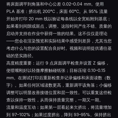
将床面调平到角落和中心公差 0.02–0.04 mm。使用
PLA 基准：挤出机 200°C，床面 60°C。从 95% 流量
开始并打印 20 mm 线以验证每条线以全宽粘附到基底；
如果看到间隙或斑点，调整。这段时间产生不错、质量的
启动并支持在作业中获得一致的结果。这不仅仅是理论
——您会在渲染预览和实际结果中感受到差异，尤其当您
考虑什么与您的设置配合良好时。视频和说明提供通往基
础的坚实路径。
高度精度重要：运行 9 点床面调平检查并设置 Z 偏移，
使喷嘴刚好以轻微摩擦触碰纸张；目标压缩 0.10–0.15
mm。在测试打印后重新检查并记录偏移和床面读数（数
字）。如果任何区域读数更高，重新调平该角落；小偏移
调整可以明显改善接缝位置和层一致性。可以重复这些检
查以保持一致性，从而保持质量完整，一期又一期。
流量和温度互动：如果第一层看起来欠挤出，将流量增加
到 97–102%；如果过度挤出，降到 93–95%。保持挤出