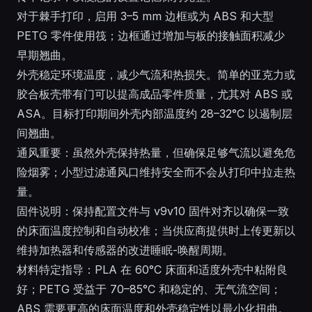
对于棘手打印，启用 3–5 mm 边框或为 ABS 和大型
PETG 零件使用筏；边框通过增加与板的接触面积减少
早期翘曲。
外壳稳定环境温度，减少气流和热损失。简单的亚克力或
胶合板壳带有门可以提高成品零件质量，尤其对 ABS 或
ASA。目标打印期间外壳内部温度约 28–32°C 以遏制层
间翘曲。
通风重要：虽然外壳保持热量，但确保足够气流以避免危
险烟雾；小型过滤通风口维持安全而不会从打印中拉走热
量。
固件说明：保持配置文件与 v9v10 固件对齐以确保一致
的床面温度控制和自动校准；当供应商提供时上传更新以
维持加热器和传感器的改进睡眠-唤醒周期。
材料特定指导：PLA 在 60°C 床面和适度外壳中粘附良
好；PETG 受益于 70–85°C 和稳定的、无气流空间；
ABS 需要更高的床面温度和外壳稳定性以最小化扭曲。