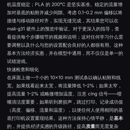
机温度稳定；PLA 的 200°C 是坚实基准。稳定的流量增
加对基底的粘附并减少间隙。考虑 0.1–0.2 mm 偏移以将
接缝与移动路径对齐，实现无缝完成，其结果您可以在
mali-g31 硬件上的预览中验证。对于更深入的指导，查
看提供每个步骤细节的视频和说明；这对任何学习什么需
要调整以及什么与您的设置配合良好的人都很有用。这种
基本方法经济实惠，并在模型中通用，而不仅仅是单一的
试错游戏。
快速检查和细化
在床面上做一个小的 10×10 mm 测试条以确认粘附和线
宽。如果线看起来太宽，将流量降低 1–2%；如果太窄，
提高流量 1–2% 或略微增加温度。注意 clng 信号——喷
嘴清洁度重要，如果听到磨损声，跳过打印。记录成功值
（高度、偏移、流量和温度），以便任何人使用相同的基
底打印机设置重现结果。这种方法保持心情平静，是
基本
的，并提供
经济实惠
的升级路径，提高
质量
而无需复杂