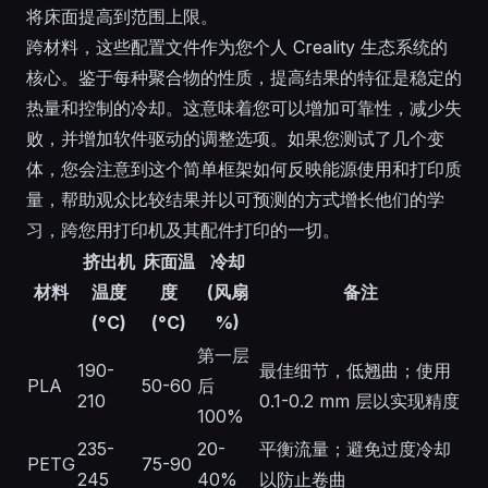
将床面提高到范围上限。
跨材料，这些配置文件作为您个人 Creality 生态系统的
核心。鉴于每种聚合物的性质，提高结果的特征是稳定的
热量和控制的冷却。这意味着您可以增加可靠性，减少失
败，并增加软件驱动的调整选项。如果您测试了几个变
体，您会注意到这个简单框架如何反映能源使用和打印质
量，帮助观众比较结果并以可预测的方式增长他们的学
习，跨您用打印机及其配件打印的一切。
挤出机
床面温
冷却
材料
温度
度
(风扇
备注
(°C)
(°C)
%)
第一层
190-
最佳细节，低翘曲；使用
PLA
50-60
后
210
0.1-0.2 mm 层以实现精度
100%
235-
20-
平衡流量；避免过度冷却
PETG
75-90
245
40%
以防止卷曲