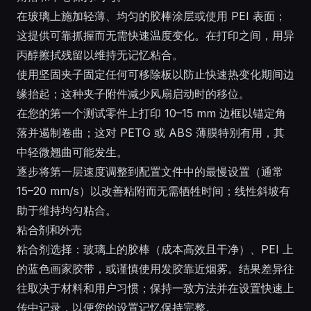
在玻璃上施加轻薄、均匀的胶棒涂层或使用 PEI 表面；
这提供可靠抓握而无需快速温度变化。在打印之间，用异
丙醇擦拭残留以维持无记忆粘合。
使用坚固夹子固定任何可移除板以防止快速热变化期间边
缘抬起；这种夹子附件减少风扇启动时的移位。
在您的第一个测试零件上打印 10–15 mm 边框以锚定角
落并遏制卷曲；这对 PETG 或 ABS 薄膜特别有用，其
中轻微翘曲可能发生。
逐步将第一层速度调整到配置文件中的最慢设置（通常
15–20 mm/s）以改善粘附而无需牺牲时间；线性斜坡有
助于维持均匀粘合。
粘合剂和外壳
粘合剂选择：玻璃上的胶棒（成本高效且干净）、PEI 上
的蓝色画家胶带，或谨慎使用发胶靠近烟雾。结果差异往
往取决于材料和用户习惯；保持一致方法并在设置快速上
传中记录，以便您的设置记忆保持完整。