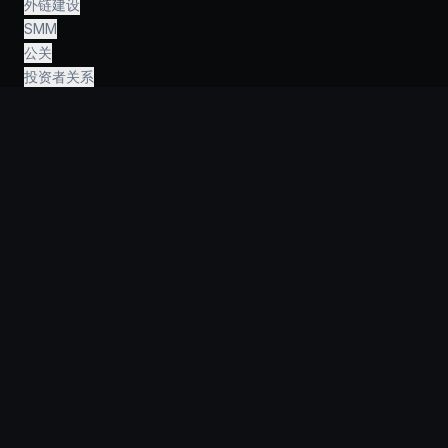
外链建设
SMM
公关
投资者关系
人力资源
财务与会计
法律与咨询
AI工程
›
信息
为什么选择KeyGroup？
初创企业
公司
作品集
指南
常见问题