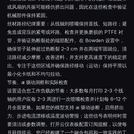
或风扇的共振可能模仿挤出问题，因此在这些检查中验证
机械部件保持紧固。
丝材路径纪律重要：从线轴到喷嘴保持直线、短路径；避
免造成背压的紧弯或环路。检查并更换磨损的 PTFE 衬
管，并验证热断裂处的端部配件。在 Bowden 设置中，
确保管子延伸超过热断裂 2–3 cm 并在两端牢固就位。清
洁路径减少摩擦，改善进料，并支持更高速度下的稳定挤
出。专注于这些区域并确保路径移动（运动）保持平滑以
最小化卡纸和不均匀拉动。
节奏、ai 驱动洞察和实际检查
设置适合您工作负载的节奏：大多数每月打印 2–3 个线
轴的用户应每 2–3 周进行一次喷嘴检查并计划每 6–12 个
月全面更换。如果您的模型支持 ai 驱动诊断，启用挤出
力、步进电流漂移或温度波动警报；这些信号表明何时需
要清洁或参数调整。打开云仪表板配置订阅提醒，以便每
月获得提示。您已经构建了一个融合包容和一致实践的工