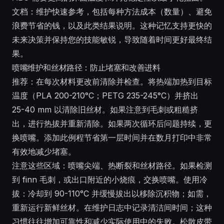
文档：维护快速参考，包括每种方法成本（数量）、避免
浪费节省的钱，以及此类结果说明。这种记忆支持更快的
未来决策并保持您的技能敏锐，导致随着时间更好最终结
果。
喷嘴维护和丝材路径：防止堵塞和改善进料
推荐：在每次材料更改前清除并检查。将热端加热到目标
温度（PLA 200-210°C；PETG 235-245°C）并挤出
25-40 mm 以清除旧丝材。如果注意到毛刺或粗糙挤
出，进行热拔并重新清除。如果两次循环后问题持续，更
换喷嘴。添加此例程节省第一层时间并在数月打印中非常
有效地减少堵塞。
注意这些区域：喷嘴尖端、热断裂和丝材路径。如果检测
到 finn 毛刺，或出口附近的小烧痕，交换喷嘴。使用冷
拔：冷却到 90-110°C 并缓慢拔出以移除沉积物；如需，
重新运行新鲜丝材。在维护日志中记录清洁间时间；这种
习惯往往增加可靠性和减少实际使用中的失败。松散皮带