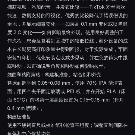
捕获视频，添加配音，并发布比较——TikTok 粉丝喜欢
快速、数据支持的可视化。优秀的比较降低了错误假设的
余地，并显示细微变化——如层高 0.1 mm 变化或喷嘴温
度 2 C 变化——如何影响最终外观。使用良好调整的工
作流程，您会反复看到区域中的较低拉丝，额外设备的成
本在长期更高打印质量中得到回报。对于实际集成，牢固
安装打印机，优化安装点以减少晃动，并在您的镜头中跟
踪移动，以正确说明角度和移动如何影响拉丝。
翘曲和粘附策略：构建板准备、粘合剂和外壳
将床面调平到 0.05–0.08 mm，使用 70% IPA 清洁表
面，用四个夹子固定玻璃或 PEI 板，并在开始 PLA（床
面 60°C）前将第一层高度设置为 0.15–0.18 mm（针对
0.4 mm 喷嘴）。
构建板准备
使用不锈钢直尺或校准纸张检查平坦度；调整直到间隙在
角落和中心保持均匀。