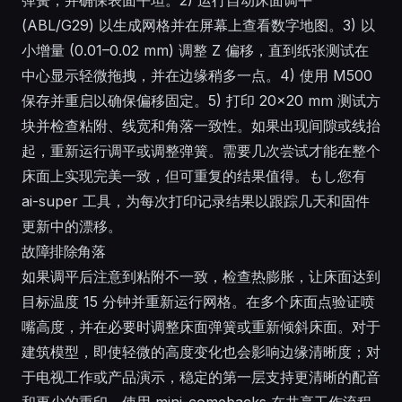
(ABL/G29) 以生成网格并在屏幕上查看数字地图。3) 以
小增量 (0.01–0.02 mm) 调整 Z 偏移，直到纸张测试在
中心显示轻微拖拽，并在边缘稍多一点。4) 使用 M500
保存并重启以确保偏移固定。5) 打印 20×20 mm 测试方
块并检查粘附、线宽和角落一致性。如果出现间隙或线抬
起，重新运行调平或调整弹簧。需要几次尝试才能在整个
床面上实现完美一致，但可重复的结果值得。もし您有
ai-super 工具，为每次打印记录结果以跟踪几天和固件
更新中的漂移。
故障排除角落
如果调平后注意到粘附不一致，检查热膨胀，让床面达到
目标温度 15 分钟并重新运行网格。在多个床面点验证喷
嘴高度，并在必要时调整床面弹簧或重新倾斜床面。对于
建筑模型，即使轻微的高度变化也会影响边缘清晰度；对
于电视工作或产品演示，稳定的第一层支持更清晰的配音
和更少的重印。使用 mini-comebacks 在共享工作流程