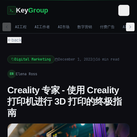
Key
Group
AI工程
AI工作者
AI市场
数字营销
付费广告
AI视频
back
Digital Marketing
December 1, 2022
16
min read
Elena Ross
ER
Creality 专家 - 使用 Creality
打印机进行 3D 打印的终极指
南