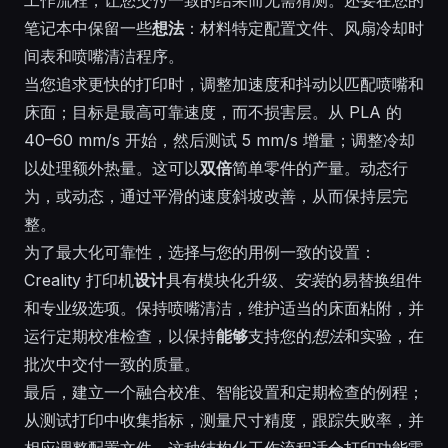
笔记本中保留一些
想法
：材料特定配置文件、风扇冷却时
间表和喷嘴清洁程序。
当您追求更快的打印时，调整加速度和抖动以匹配喷嘴和
床面；目标是最高可靠速度，而不损害层。从 PLA 的
40–60 mm/s 开始，然后测试 5 mm/s 增量；调整冷却
以处理额外热量。这可以
双倍
简单零件的产量。动态行
为，或
动态
，通过平滑的速度斜坡改善，从而保持层完
整。
为了最大化可靠性，选择与您的用例一致的设置：
Creality 打印机
设计
具有模块化升级、
安装
的易替换组件
和专业级选项。保持喷嘴清洁，维护适当的床面粘附，并
运行定期校准检查，以保持
能够
支持您的
想法
和实验，在
批次中交付一致的质量。
最后，建立一个融合校准、智能设置和定期检查的例程；
从测试打印中收集指标，测量尺寸精度，跟踪失败率，并
相应调整配置文件。这种结构化工作流程适合打印功能零