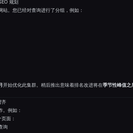
EO 规划
网站。您已经对查询进行了分组，例如：
月
开始优化此集群。稍后推出意味着排名改进将在
季节性峰值之
对齐
作。例如：
个页面：
查询