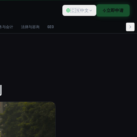
🇨🇳
中文
立即申请
务与会计
法律与咨询
GEO
划