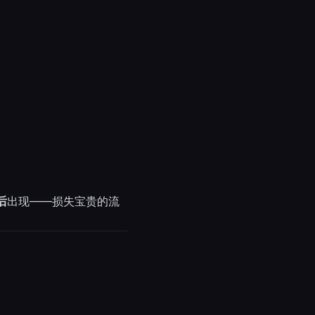
后
出现——损失宝贵的流