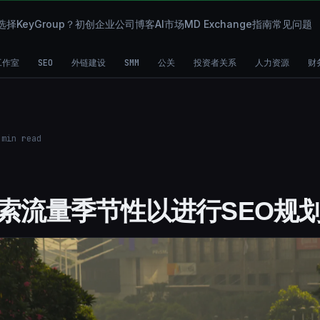
择KeyGroup？
初创企业
公司
博客
AI市场
MD Exchange
指南
常见问题
工作室
SEO
外链建设
SMM
公关
投资者关系
人力资源
财
min read
索流量季节性以进行SEO规