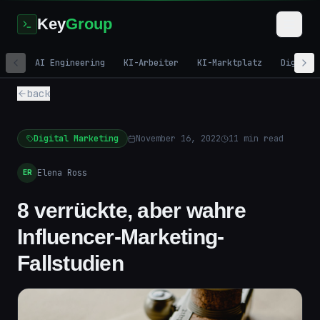
Key
Group
AI Engineering
KI-Arbeiter
KI-Marktplatz
Digital
back
Digital Marketing
November 16, 2022
11
min read
Elena Ross
ER
8 verrückte, aber wahre
Influencer-Marketing-
Fallstudien