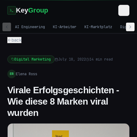
Key
Group
AI Engineering
KI-Arbeiter
KI-Marktplatz
Digital
back
Digital Marketing
July 18, 2022
14
min read
Elena Ross
ER
Virale Erfolgsgeschichten -
Wie diese 8 Marken viral
wurden