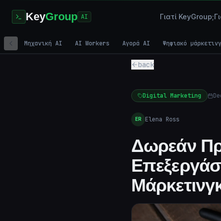
Key
Group
Γιατί KeyGroup;
Γ
AI
Μηχανική AI
AI Workers
Αγορά AI
Ψηφιακό μάρκετιν
back
Digital Marketing
De
Elena Ross
ER
Δωρεάν Πρ
Επεξεργάσ
Μάρκετινγκ