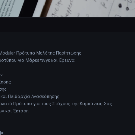
 Modular Πρότυπα Μελέτης Περίπτωσης
οτύπου για Μάρκετινγκ και Έρευνα
ων
ίησης
σης
 και Πειθαρχία Ανασκόπησης
Σωστό Πρότυπο για τους Στόχους της Καμπάνιας Σας
ων και Έκταση
ψη