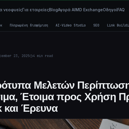
ια νεοφυείς
Για εταιρείες
Blog
Αγορά AI
MD Exchange
Οδηγοί
FAQ
γκ
Πληρωμένη διαφήμιση
AI-Video Studio
SEO
Link Buildi
cember 23, 2025
4
min read
ότυπα Μελετών Περίπτωση
ιμα, Έτοιμα προς Χρήση Π
 και Έρευνα