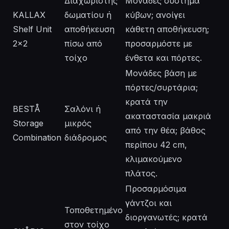
Διαχωριστής
Μονάδες σύστημα
KALLAX
δωματίου ή
κύβων; ανοίγει
Shelf Unit
αποθήκευση
κάθετη αποθήκευση;
2x2
πίσω από
προσαρμόστε με
τοίχο
ένθετα και πόρτες.
Μονάδες βάση με
πόρτες/συρτάρια;
κρατά την
BESTÅ
Σαλόνι ή
ακαταστασία μακριά
Storage
μικρός
από την θέα; βάθος
Combination
διάδρομος
περίπου 42 cm,
κλιμακούμενο
πλάτος.
Προσαρμόσιμα
γάντζοι και
Τοποθετημένο
διοργανωτές; κρατά
στον τοίχο