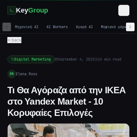
Key
Group
Μηχανική AI
AI Workers
Αγορά AI
Ψηφιακό μάρκετιν
back
Digital Marketing
September 4, 2022
14
min read
Elena Ross
ER
Τι Θα Αγόραζα από την IKEA
στο Yandex Market - 10
Κορυφαίες Επιλογές