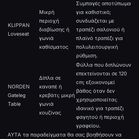
Συμπαγές αποτύπωμα
Μικρή
για καθιστικό;
περιοχή
συνδυάζεται με
KLIPPAN
διαβίωσης ή
τραπέζι σαλονιού ή
Loveseat
γωνιά
πλαϊνό τραπέζι για
καθίσματος
πολυλειτουργική
ρύθμιση.
Φύλλα που διπλώνουν
επεκτείνονται σε 120
Δίπλα σε
cm; εξοικονομεί
NORDEN
καναπέ ή
βάθος όταν δεν
Gateleg
κρεβάτι; μικρή
χρησιμοποιείται;
Table
γωνιά
ιδανικό για τραπέζι
κουζίνας
φαγητού ή περιοχή
γραφείου.
ΑΥΤΑ τα παραδείγματα θα σας βοηθήσουν να