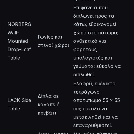
Επιφάνεια που
διπλώνει προς τα
NORBERG
κάτω; εξοικονομεί
Wall-
χώρο στο πάτωμα;
Γωνίες και
Mounted
ανθεκτικό για
στενοί χώροι
Drop-Leaf
φορητούς
Table
υπολογιστές και
γεύματα; εύκολο να
διπλωθεί.
Ελαφρύ, ευέλικτο;
τετράγωνο
Δίπλα σε
LACK Side
αποτύπωμα 55 × 55
καναπέ ή
Table
cm; εύκολο να
κρεβάτι
μετακινηθεί και να
επαναρυθμιστεί.