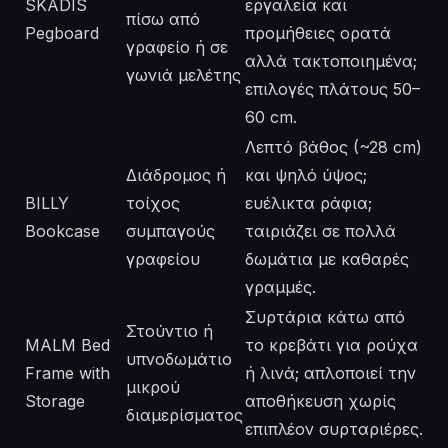
SKÅDIS
εργαλεία και
πίσω από
Pegboard
προμήθειες ορατά
γραφείο ή σε
αλλά τακτοποιημένα;
γωνιά μελέτης
επιλογές πλάτους 50–
60 cm.
Λεπτό βάθος (~28 cm)
Διάδρομος ή
και ψηλό ύψος;
BILLY
τοίχος
ευέλικτα ράφια;
Bookcase
συμπαγούς
ταιριάζει σε πολλά
γραφείου
δωμάτια με καθαρές
γραμμές.
Συρτάρια κάτω από
Στούντιο ή
MALM Bed
το κρεβάτι για ρούχα
υπνοδωμάτιο
Frame with
ή λινά; απλοποιεί την
μικρού
Storage
αποθήκευση χωρίς
διαμερίσματος
επιπλέον συρταριέρες.