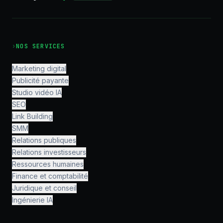
›
NOS SERVICES
Marketing digital
Publicité payante
Studio vidéo IA
SEO
Link Building
SMM
Relations publiques
Relations investisseurs
Ressources humaines
Finance et comptabilité
Juridique et conseil
Ingénierie IA