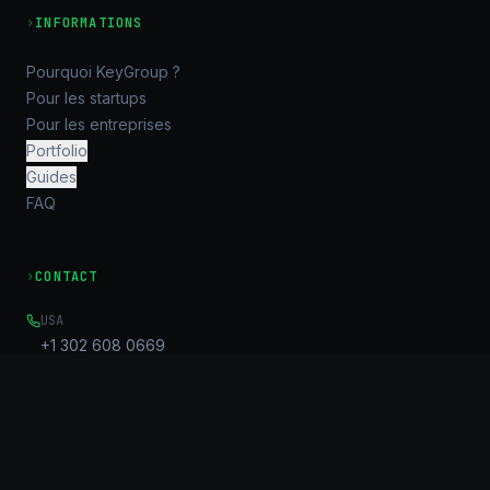
›
INFORMATIONS
Pourquoi KeyGroup ?
Pour les startups
Pour les entreprises
Portfolio
Guides
FAQ
›
CONTACT
USA
+1 302 608 0669
EMAIL
Info@key-g.com
OFFICE
Unit B, 17/F, United Centre
95 Queensway
Admiralty, HK