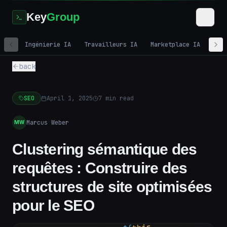
Key
Group
Ingénierie IA
Travailleurs IA
Marketplace IA
Mar
back
SEO
April 1, 2025
7
min read
Marcus Weber
MW
Clustering sémantique des
requêtes : Construire des
structures de site optimisées
pour le SEO