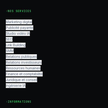
›
NOS SERVICES
Marketing digital
Publicité payante
Studio vidéo IA
SEO
Link Building
SMM
Relations publiques
Relations investisseurs
Ressources humaines
Finance et comptabilité
Juridique et conseil
Ingénierie IA
›
INFORMATIONS