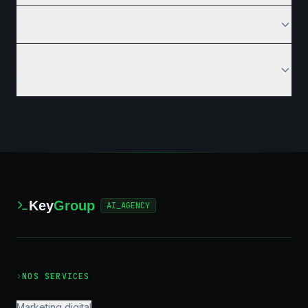
Comment conclure plus de deals B2B ?
Pourquoi le CRM est-il important pour les ventes
B2B ?
Key
Group
AI_AGENCY
›
NOS SERVICES
Marketing digital