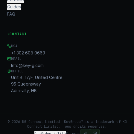
Guides
FAQ
›
CONTACT
USA
+1 302 608 0669
EMAIL
Info@key-g.com
OFFICE
Unit B, 17/F, United Centre
95 Queensway
Admiralty, HK
©
2026
KG Connect Limited. KeyGroup™ is a trademark of KG
Connect Limited.
Tous droits réservés.
Confidentialité
Sitemap