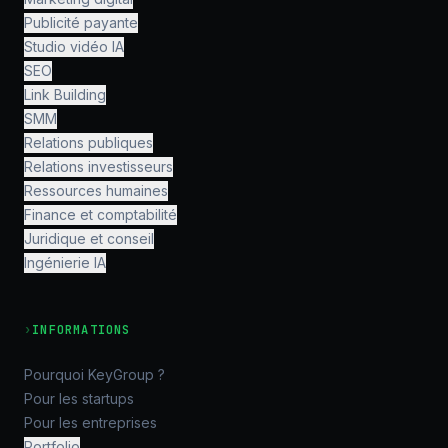
Publicité payante
Studio vidéo IA
SEO
Link Building
SMM
Relations publiques
Relations investisseurs
Ressources humaines
Finance et comptabilité
Juridique et conseil
Ingénierie IA
›
INFORMATIONS
Pourquoi KeyGroup ?
Pour les startups
Pour les entreprises
Portfolio