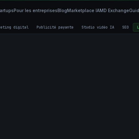
tartups
Pour les entreprises
Blog
Marketplace IA
MD Exchange
Gui
keting digital
Publicité payante
Studio vidéo IA
SEO
L