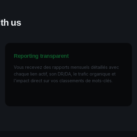
th us
Reporting transparent
Vous recevez des rapports mensuels détaillés avec
chaque lien actif, son DR/DA, le trafic organique et
l'impact direct sur vos classements de mots-clés.