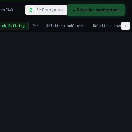
🇫🇷
des
FAQ
Français
Postuler maintenant
ink Building
SMM
Relations publiques
Relations investis