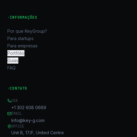
›
INFORMAÇÕES
Por que KeyGroup?
Para startups
Para empresas
Portfólio
Guias
FAQ
›
CONTATO
USA
+1 302 608 0669
EMAIL
Info@key-g.com
OFFICE
Unit B, 17/F, United Centre