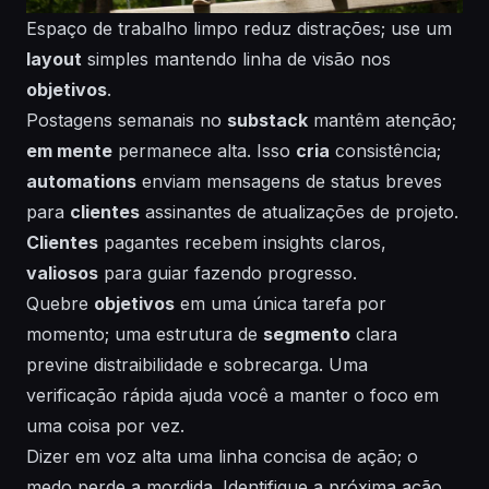
Espaço de trabalho limpo reduz distrações; use um
layout
simples
mantendo linha de visão nos
objetivos
.
Postagens semanais no
substack
mantêm
atenção
;
em mente
permanece alta. Isso
cria
consistência
;
automations
enviam
mensagens de status breves
para
clientes
assinantes
de atualizações de projeto.
Clientes
pagantes
recebem insights claros,
valiosos
para guiar
fazendo
progresso.
Quebre
objetivos
em uma única tarefa por
momento; uma estrutura de
segmento
clara
previne distraibilidade e sobrecarga. Uma
verificação rápida ajuda você a manter o foco em
uma
coisa
por vez.
Dizer em voz alta uma linha concisa de ação; o
medo perde a mordida. Identifique a próxima ação