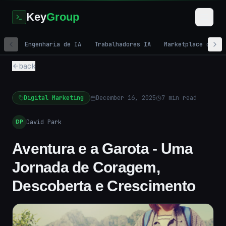
Key
Group
Engenharia de IA
Trabalhadores IA
Marketplace de IA
back
Digital Marketing
December 16, 2025
7
min read
David Park
DP
Aventura e a Garota - Uma
Jornada de Coragem,
Descoberta e Crescimento