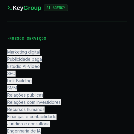
Key
Group
AI_AGENCY
›
NOSSOS SERVIÇOS
Marketing digital
Publicidade paga
Estúdio AI-Vídeo
SEO
Link Building
SMM
Relações públicas
Relações com investidores
Recursos humanos
Finanças e contabilidade
Jurídico e consultoria
Engenharia de IA