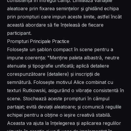
consistența în întregul câmp. Limitează variațiile
aleatoare prin fixarea semințelor și ghidând echipa
prin prompturi care impun aceste limite, astfel încât
această abordare să fie înțeleasă de fiecare
participant.
Prompturi Principale Practice
Folosește un șablon compact în scene pentru a
impune coerența: "Menține paleta albastră, neutre
atenuate și tipografie unificată; aplică detaliere
corespunzătoare (detaliere) și inscripții de
semnătură. Folosește motivul Alice combinat cu
texturi Rutkowski, asigurând o vibrație consistentă în
scene. Stochează aceste prompturi în câmpul
partajat; evită deviații aleatoare; și comunică regulile
echipei pentru a obține o ieșire creativă stabilă.
Aceasta va ajuta la înțelegerea și aplicarea regulilor