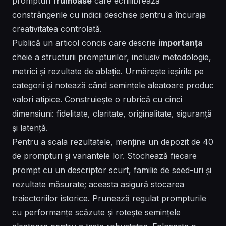
prompturi
frumoase
care echilibrează
constrângerile cu indicii deschise pentru a încuraja
creativitatea controlată.
Publică un
articol
concis care descrie
importanța
cheie a structurii prompturilor, inclusiv metodologie,
metrici și rezultate de ablație. Urmărește ieșirile pe
categorii și notează când semințele aleatoare produc
valori atipice. Construiește o rubrică cu cinci
dimensiuni: fidelitate, claritate, originalitate, siguranță
și latență.
Pentru a scala rezultatele, menține un depozit de 40
de prompturi și variantele lor. Stochează fiecare
prompt cu un descriptor scurt, familie de seed-uri și
rezultate măsurate; aceasta asigură
stocarea
traiectoriilor istorice. Prunează regulat prompturile
cu performanțe scăzute și rotește semințele