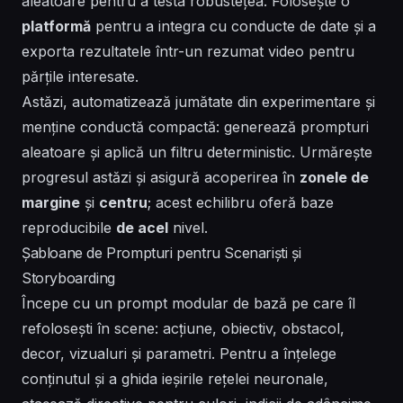
aleatoare pentru a testa robustețea. Folosește o
platformă
pentru a integra cu conducte de date și a
exporta rezultatele într-un
rezumat video
pentru
părțile interesate.
Astăzi, automatizează jumătate din experimentare și
menține conductă compactă: generează
prompturi
aleatoare
și aplică un filtru deterministic. Urmărește
progresul
astăzi
și asigură acoperirea în
zonele de
margine
și
centru
; acest echilibru oferă baze
reproducibile
de acel
nivel.
Șabloane de Prompturi pentru Scenariști și
Storyboarding
Începe cu un prompt modular de bază pe care îl
refolosești în scene: acțiune, obiectiv, obstacol,
decor, vizualuri și parametri. Pentru a înțelege
conținutul și a ghida ieșirile rețelei neuronale,