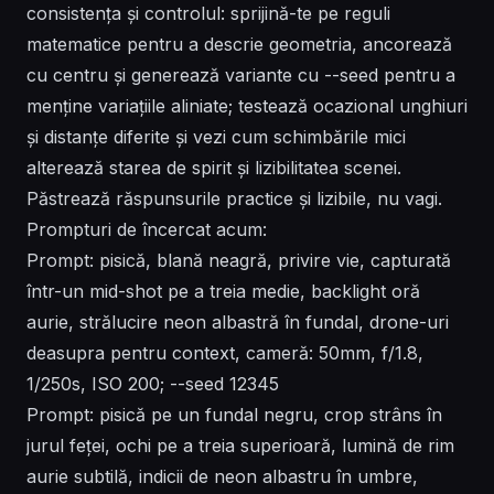
consistența și controlul: sprijină-te pe reguli
matematice pentru a descrie geometria, ancorează
cu centru și generează variante cu --seed pentru a
menține variațiile aliniate; testează ocazional unghiuri
și distanțe diferite și vezi cum schimbările mici
alterează starea de spirit și lizibilitatea scenei.
Păstrează răspunsurile practice și lizibile, nu vagi.
Prompturi de încercat acum:
Prompt: pisică, blană neagră, privire vie, capturată
într-un mid-shot pe a treia medie, backlight oră
aurie, strălucire neon albastră în fundal, drone-uri
deasupra pentru context, cameră: 50mm, f/1.8,
1/250s, ISO 200; --seed 12345
Prompt: pisică pe un fundal negru, crop strâns în
jurul feței, ochi pe a treia superioară, lumină de rim
aurie subtilă, indicii de neon albastru în umbre,