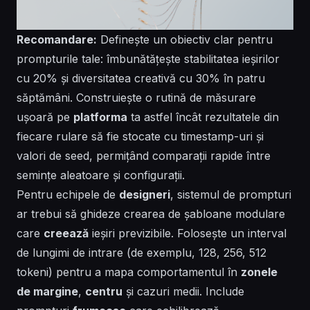
Recomandare:
Definește un obiectiv clar pentru
prompturile tale: îmbunătățește stabilitatea ieșirilor
cu 20% și diversitatea creativă cu 30% în patru
săptămâni. Construiește o rutină de măsurare
ușoară pe
platforma
ta astfel încât rezultatele din
fiecare rulare
să fie stocate
cu timestamp-uri și
valori de seed, permițând comparații rapide între
semințe aleatoare
și configurații.
Pentru echipele de
designeri
, sistemul de prompturi
ar trebui să ghideze
crearea
de șabloane modulare
care
creează
ieșiri previzibile. Folosește un
interval
de lungimi de intrare (de exemplu, 128, 256, 512
tokeni) pentru a mapa comportamentul în
zonele
de margine
,
centru
și cazuri medii. Include