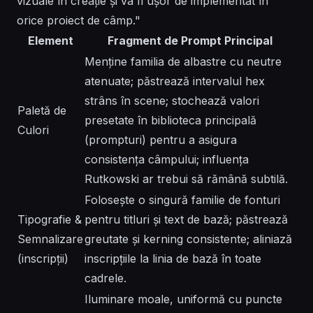
vizuale în creație și va fi ușor de implementat în
orice proiect de câmp."
Element
Fragment de Prompt Principal
Menține familia de albastre cu neutre
atenuate; păstrează intervalul hex
strâns în scene; stochează valori
Paletă de
presetate în biblioteca principală
Culori
(prompturi) pentru a asigura
consistența câmpului; influența
Rutkowski ar trebui să rămână subtilă.
Folosește o singură familie de fonturi
Tipografie &
pentru titluri și text de bază; păstrează
Semnalizare
greutate și kerning consistente; aliniază
(inscripții)
inscripțiile la linia de bază în toate
cadrele.
Iluminare moale, uniformă cu puncte