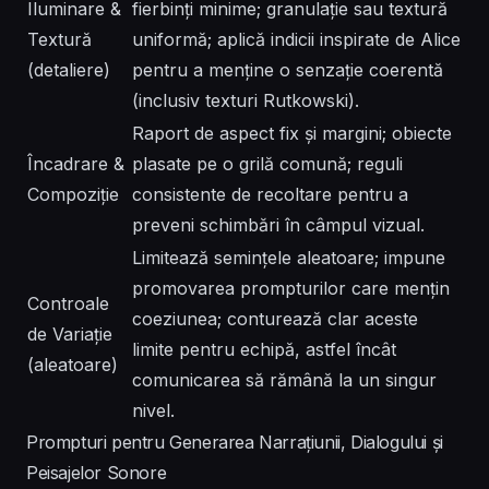
Iluminare &
fierbinți minime; granulație sau textură
Textură
uniformă; aplică indicii inspirate de Alice
(detaliere)
pentru a menține o senzație coerentă
(inclusiv texturi Rutkowski).
Raport de aspect fix și margini; obiecte
Încadrare &
plasate pe o grilă comună; reguli
Compoziție
consistente de recoltare pentru a
preveni schimbări în câmpul vizual.
Limitează semințele aleatoare; impune
promovarea prompturilor care mențin
Controale
coeziunea; conturează clar aceste
de Variație
limite pentru echipă, astfel încât
(aleatoare)
comunicarea să rămână la un singur
nivel.
Prompturi pentru Generarea Narrațiunii, Dialogului și
Peisajelor Sonore