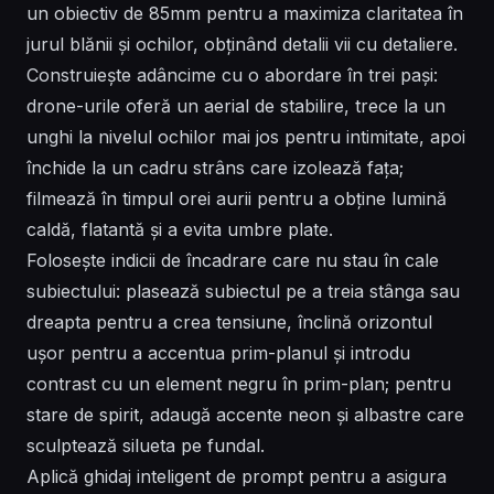
un obiectiv de 85mm pentru a maximiza claritatea în
jurul blănii și ochilor, obținând detalii vii cu detaliere.
Construiește adâncime cu o abordare în trei pași:
drone-urile oferă un aerial de stabilire, trece la un
unghi la nivelul ochilor mai jos pentru intimitate, apoi
închide la un cadru strâns care izolează fața;
filmează în timpul orei aurii pentru a obține lumină
caldă, flatantă și a evita umbre plate.
Folosește indicii de încadrare care nu stau în cale
subiectului: plasează subiectul pe a treia stânga sau
dreapta pentru a crea tensiune, înclină orizontul
ușor pentru a accentua prim-planul și introdu
contrast cu un element negru în prim-plan; pentru
stare de spirit, adaugă accente neon și albastre care
sculptează silueta pe fundal.
Aplică ghidaj inteligent de prompt pentru a asigura