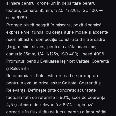
aliniere centru, drone-uri în depărtare pentru
textură; cameră: 85mm, f/2.0, 1/320s, ISO 100; --
seed 6789
Prompt: pisică neagră în mișcare, poză dinamică,
expresie vie, fundal cu ceață aurie moale și accente
neon albastre, compoziție construită din trei cadre
(larg, mediu, strâns) pentru a arăta adâncime;
cameră: 35mm, f/4, 1/125s, ISO 400; --seed 4096
Prompturi pentru Evaluarea Ieșirilor: Calitate, Coerență
și Relevanță
Recomandare: Folosește un triad de prompturi
pentru a evalua orice ieșire: Calitate, Coerență și
Relevanță. Definește ținte concrete: acuratețe
factuală față de referințe ≥ 90%, scor de coerență
4/5 și aliniere de relevanță ≥ 85%. Loghează
corecțiile în fluxul tău de lucru pentru a îmbunătăți