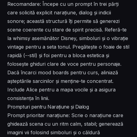
Recomandare: Începe cu un prompt în trei părți
care solicită explicit narațiune, dialog și indicii
sonore; această structură îți permite să generezi
scene coerente cu stare de spirit precisă. Referă-te
la whimsy asemănător Disney, simboluri și o vibrație
vintage pentru a seta tonul. Pregătește o foaie de stil
rapidă (--stil) și foi pentru a bloca estetica și
folosește ghiduri clare de voce pentru personaje.
Dacă încarci mood boards pentru curs, aliniază
așteptările sarcinilor și menține-te concentrat.
Include Alice pentru a mapa vocile și a asigura
consistența în linii.
Prompturi pentru Narațiune și Dialog
Prompt prioritar narațiune: Scrie o narațiune care
ghidează scena cu un ritm calm, stabil; generează
imagini vii folosind simboluri și o căldură