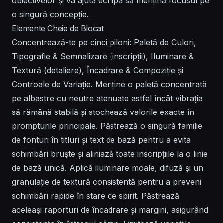
obiectivelor și va ajuta echipa să mențină focusul pe
o singură concepție.
Elemente Cheie de Blocat
Concentrează-te pe cinci piloni: Paletă de Culori,
Tipografie & Semnalizare (inscripții), Iluminare &
Textură (detaliere), Încadrare & Compoziție și
Controale de Variație. Menține o paletă concentrată
pe albastre cu neutre atenuate astfel încât vibrația
să rămână stabilă și stochează valorile exacte în
prompturile principale. Păstrează o singură familie
de fonturi în titluri și text de bază pentru a evita
schimbări bruște și aliniază toate inscripțiile la o linie
de bază unică. Aplică iluminare moale, difuză și un
granulație de textură consistentă pentru a preveni
schimbări rapide în stare de spirit. Păstrează
aceleași raporturi de încadrare și margini, asigurând