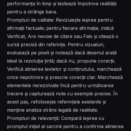
performanța în timp și testează împotriva realității
pentru a strânge bara.
Prompturi de calitate: Revizuiește ieșirea pentru
afirmații factuale; pentru fiecare afirmație, indică
Verificat, Are nevoie de citare sau Fals și citează o
sursă precisă din referințe. Pentru vizualuri,
evaluează pe pixeli și notează dacă desenul arată
ideal la rezoluția țintă; dacă nu, propune corecții.
Verifică alinierea textelor și conținutului, marchează
orice nepotrivire și prescrie corecții clar. Marchează
elementele nerezolvate încă pentru următoarea
trecere și capturează note cu exemple precise. În
acest pas, refolosește referințele existente și
menține analiza strâns legată de realitate.
Prompturi de relevanță: Compară ieșirea cu
promptul inițial al sarcinii pentru a confirma alinierea