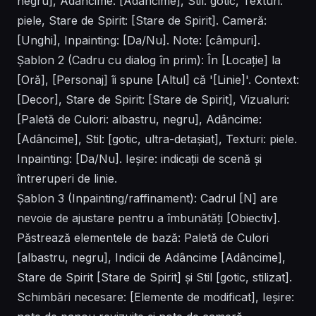
negru], Adâncime: [Adâncime], Stil: gotic, Texturi:
piele, Stare de Spirit: [Stare de Spirit]. Cameră:
[Unghi], Inpainting: [Da/Nu]. Note: [câmpuri].
Șablon 2 (Cadru cu dialog în prim): În [Locație] la
[Oră], [Personaj] îi spune [Altul] că '[Linie]'. Context:
[Decor], Stare de Spirit: [Stare de Spirit], Vizualuri:
[Paletă de Culori: albastru, negru], Adâncime:
[Adâncime], Stil: [gotic, ultra-detașiat], Texturi: piele.
Inpainting: [Da/Nu]. Ieșire: indicații de scenă și
întreruperi de linie.
Șablon 3 (Inpainting/raffinament): Cadrul [N] are
nevoie de ajustare pentru a îmbunătăți [Obiectiv].
Păstrează elementele de bază: Paletă de Culori
[albastru, negru], Indicii de Adâncime [Adâncime],
Stare de Spirit [Stare de Spirit] și Stil [gotic, stilizat].
Schimbări necesare: [Elemente de modificat], Ieșire: