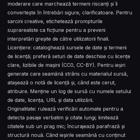
moderare care marchează termeni riscanți și îi
convertește în întrebări sigure, clarificatoare. Pentru
sarcini creative, etichetează prompturile
suprarealiste ca ficțiune pentru a preveni
interpretări greșite de către utilizatorii finali.
Licențiere: cataloghează sursele de date și termeni
de licență; preferă seturi de date deschise cu licențe
clare, lizibile de mașini (CC0, CC-BY). Pentru ieșiri
generate care seamănă strâns cu materialul sursă,
atașează o notă de licență și, când este cerut,
atribuire. Menține un log de sursă cu numele setului
de date, licența, URL și data utilizării.
Originalitate: rulează verificări automate pentru a
detecta pasaje verbatim și citate lungi; limitează
citatele sub un prag mic; încurajează parafrază și
structură nouă. Când ieșirile seamănă cu conținut