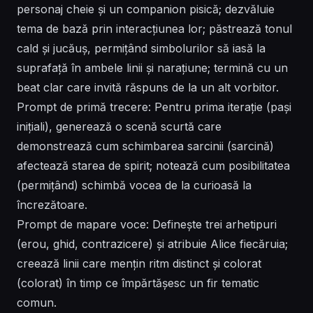
personaj cheie și un companion pisică; dezvăluie
tema de bază prin interacțiunea lor; păstrează tonul
cald și jucăuș, permițând simbolurilor să iasă la
suprafață în ambele linii și narațiune; termină cu un
beat clar care invită răspuns de la un alt vorbitor.
Prompt de primă trecere: Pentru prima iterație (pași
inițiali), generează o scenă scurtă care
demonstrează cum schimbarea sarcinii (sarcină)
afectează starea de spirit; notează cum posibilitatea
(permițând) schimbă vocea de la curioasă la
încrezătoare.
Prompt de mapare voce: Definește trei arhetipuri
(erou, ghid, contrazicere) și atribuie Alice fiecăruia;
creează linii care mențin ritm distinct și colorat
(colorat) în timp ce împărtășesc un fir tematic
comun.