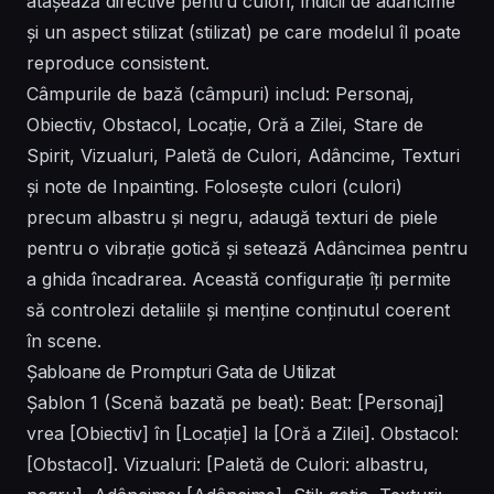
atașează directive pentru culori, indicii de adâncime
și un aspect stilizat (stilizat) pe care modelul îl poate
reproduce consistent.
Câmpurile de bază (câmpuri) includ: Personaj,
Obiectiv, Obstacol, Locație, Oră a Zilei, Stare de
Spirit, Vizualuri, Paletă de Culori, Adâncime, Texturi
și note de Inpainting. Folosește culori (culori)
precum albastru și negru, adaugă texturi de piele
pentru o vibrație gotică și setează Adâncimea pentru
a ghida încadrarea. Această configurație îți permite
să controlezi detaliile și menține conținutul coerent
în scene.
Șabloane de Prompturi Gata de Utilizat
Șablon 1 (Scenă bazată pe beat): Beat: [Personaj]
vrea [Obiectiv] în [Locație] la [Oră a Zilei]. Obstacol:
[Obstacol]. Vizualuri: [Paletă de Culori: albastru,