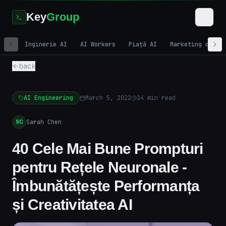
Key
Group
Inginerie AI
AI Workers
Piață AI
Marketing digit
back
AI Engineering
March 5, 2022
14
min read
Sarah Chen
SC
40 Cele Mai Bune Prompturi
pentru Rețele Neuronale -
Îmbunătățește Performanța
și Creativitatea AI