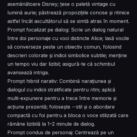
asemănătoare Disney; țese o paletă vintage cu
lumină aurie; păstrează propozițiile concise și ritmice
astfel încât ascultătorul să se simtă atras în moment.
Prompt focalizat pe dialog: Scrie un dialog natural
între doi personaje cu voci distincte Alice; lasă vocile
să converseze peste un obiectiv comun, folosind
descrieri colorate și indicii simbolice subtile; menține
un tempo viu dar lizibil; asigură-te că schimbul
avansează intriga.
Prompt hibrid narativ: Combină narațiunea și
dialogul cu indicii stratificate pentru ritm; aplică
multi-expunere pentru a trece între memorie și
acțiune prezentă; folosește --stil și o abordare
compactă cu foi pentru a bloca o voce stilizată care
rămâne lizibilă la 1–2 minute de dialog.
Prompt condus de personaj: Centrează pe un