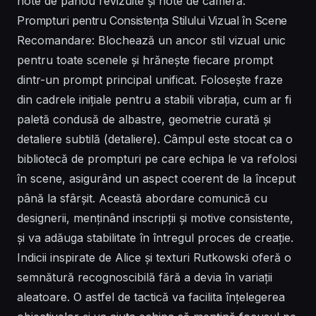
note de panou revizuite și note de cameră.
Prompturi pentru Consistența Stilului Vizual în Scene
Recomandare: Blochează un ancor stil vizual unic
pentru toate scenele și hrănește fiecare prompt
dintr-un prompt principal unificat. Folosește fraze
din cadrele inițiale pentru a stabili vibrația, cum ar fi
paletă condusă de albastre, geometrie curată și
detaliere subtilă (detaliere). Câmpul este stocat ca o
bibliotecă de prompturi pe care echipa le va refolosi
în scene, asigurând un aspect coerent de la început
până la sfârșit. Această abordare comunică cu
designerii, menținând inscripții și motive consistente,
și va adăuga stabilitate în întregul proces de creație.
Indicii inspirate de Alice și texturi Rutkowski oferă o
semnătură recognoscibilă fără a devia în variații
aleatoare. O astfel de tactică va facilita înțelegerea