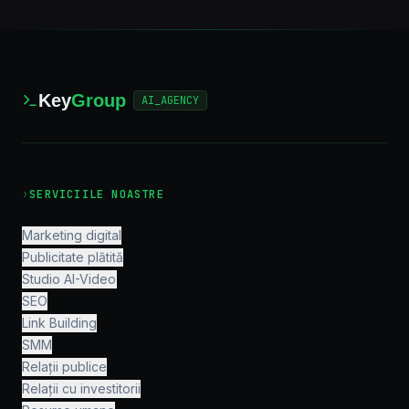
Key
Group
AI_AGENCY
›
SERVICIILE NOASTRE
Marketing digital
Publicitate plătită
Studio AI-Video
SEO
Link Building
SMM
Relații publice
Relații cu investitorii