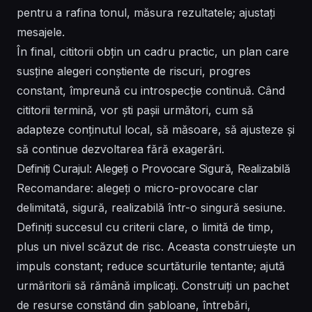
pentru a rafina tonul, măsura rezultatele; ajustați
mesajele.
În final, cititorii obțin un cadru practic, un plan care
susține alegeri conștiente de riscuri, progres
constant, împreună cu introspecție continuă. Când
cititorii termină, vor ști pașii următori, cum să
adapteze conținutul local, să măsoare, să ajusteze și
să continue dezvoltarea fără exagerări.
Definiți Curajul: Alegeți o Provocare Sigură, Realizabilă
Recomandare: alegeți o micro-provocare clar
delimitată, sigură, realizabilă într-o singură sesiune.
Definiți succesul cu criterii clare, o limită de timp,
plus un nivel scăzut de risc. Aceasta construiește un
impuls constant; reduce scurtăturile tentante; ajută
urmăritorii să rămână implicați. Construiți un pachet
de resurse constând din șabloane, întrebări,