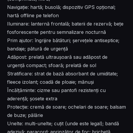
Navigație: hartă; busolă; dispozitiv GPS opțional;
hartă offline pe telefon
Iluminare: lanternă frontală; baterii de rezervă; bețe
fosforescente pentru semnalizare nocturnă
Prim ajutor: îngrijire bătături; șervețele antiseptice;
bandaje; pătură de urgență
Adăpost: prelată ultraușoară sau adăpost de
urgență compact; sfoară; prelată de sol
Stratificare: strat de bază absorbant de umiditate;
fleece izolant; coadă de ploaie; mănuși
Încălțăminte: cizme sau pantofi rezistenți cu
aderență; șosete extra
Protecție: cremă de soare; ochelari de soare; balsam
de buze; pălărie
Unelte: multi-unelte; cuțit (unde este legal); bandă
adezivă; paracord; aprinzător de foc; brichetă