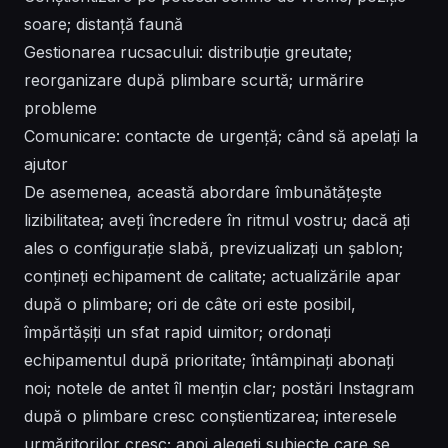
soare; distanță faună
Gestionarea rucsacului: distribuție greutate;
reorganizare după plimbare scurtă; urmărire
probleme
Comunicare: contacte de urgență; când să apelați la
ajutor
De asemenea, această abordare îmbunătățește
lizibilitatea; aveți încredere în ritmul vostru; dacă ați
ales o configurație slabă, previzualizați un șablon;
conțineți echipament de calitate; actualizările apar
după o plimbare; ori de câte ori este posibil,
împărtășiți un sfat rapid uimitor; ordonați
echipamentul după prioritate; întâmpinați abonați
noi; notele de antet îl mențin clar; postări Instagram
după o plimbare cresc conștientizarea; interesele
urmăritorilor cresc; apoi alegeți subiecte care se