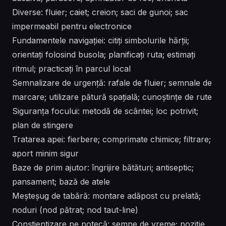
Diverse: fluier; caiet; creion; saci de gunoi; sac
impermeabil pentru electronice
Fundamentele navigației: citiți simbolurile hărții;
orientați folosind busola; planificați ruta; estimați
ritmul; practicați în parcul local
Semnalizare de urgență: rafale de fluier; semnale de
marcare; utilizare pătură spațială; cunoștințe de rute
Siguranța focului: metodă de scântei; loc potrivit;
plan de stingere
Tratarea apei: fierbere; comprimate chimice; filtrare;
aport minim sigur
Baze de prim ajutor: îngrijire bătături; antiseptic;
pansament; bază de atele
Meșteșug de tabără: montare adăpost cu prelată;
noduri (nod pătrat; nod taut-line)
Conștientizare pe potecă: semne de vreme; poziție