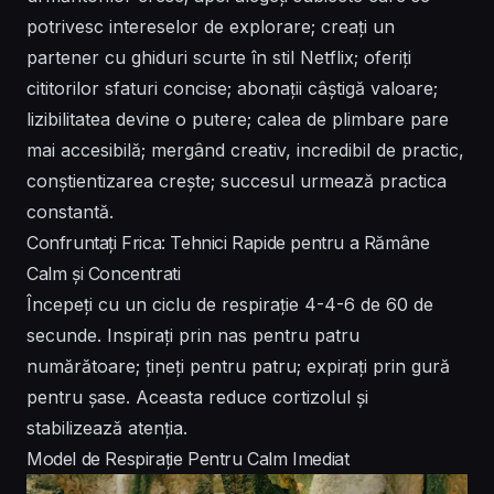
potrivesc intereselor de explorare; creați un
partener cu ghiduri scurte în stil Netflix; oferiți
cititorilor sfaturi concise; abonații câștigă valoare;
lizibilitatea devine o putere; calea de plimbare pare
mai accesibilă; mergând creativ, incredibil de practic,
conștientizarea crește; succesul urmează practica
constantă.
Confruntați Frica: Tehnici Rapide pentru a Rămâne
Calm și Concentrati
Începeți cu un ciclu de respirație 4-4-6 de 60 de
secunde. Inspirați prin nas pentru patru
numărătoare; țineți pentru patru; expirați prin gură
pentru șase. Aceasta reduce cortizolul și
stabilizează atenția.
Model de Respirație Pentru Calm Imediat