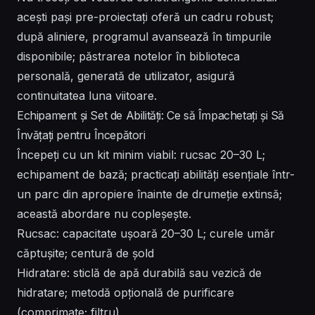
acești pași pre-proiectați oferă un cadru robust;
după aliniere, programul avansează în timpurile
disponibile; păstrarea notelor în biblioteca
personală, generată de utilizator, asigură
continuitatea luna viitoare.
Echipament și Set de Abilități: Ce să Împachetați și Să
Învățați pentru Începători
Începeți cu un kit minim viabil: rucsac 20–30 L;
echipament de bază; practicați abilități esențiale într-
un parc din apropiere înainte de drumeție extinsă;
această abordare nu copleșește.
Rucsac: capacitate ușoară 20–30 L; curele umăr
căptușite; centură de șold
Hidratare: sticlă de apă durabilă sau vezică de
hidratare; metodă opțională de purificare
(comprimate; filtru)