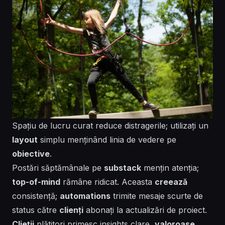
Spațiu de lucru curat reduce distragerile; utilizați un
layout
simplu
menținând linia de vedere pe
obiective
.
Postări săptămânale pe
substack
mențin
atenția
;
top-of-mind
rămâne ridicat. Aceasta
creează
consistență
;
automations
trimite
mesaje scurte de
status către
clienți
abonați
la actualizări de proiect.
Clieții
plătitori
primesc insights clare,
valoroase