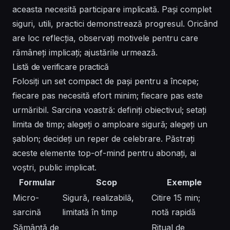
aceasta necesită participare implicată. Pași complet
siguri, utili, practici demonstrează progresul. Oricând
are loc reflecția, observați motivele pentru care
rămâneți implicați; ajustările urmează.
Listă de verificare practică
Folosiți un set compact de pași pentru a începe;
fiecare pas necesită efort minim; fiecare pas este
urmăribil. Sarcina voastră: definiți obiectivul; setați
limita de timp; alegeți o amploare sigură; alegeți un
șablon; decideți un reper de celebrare. Păstrați
aceste elemente top-of-mind pentru abonați, ai
voștri, public implicat.
Formular
Scop
Exemple
Micro-
Sigură, realizabilă,
Citire 15 min;
sarcină
limitată în timp
notă rapidă
Sămânță de
Ritual de