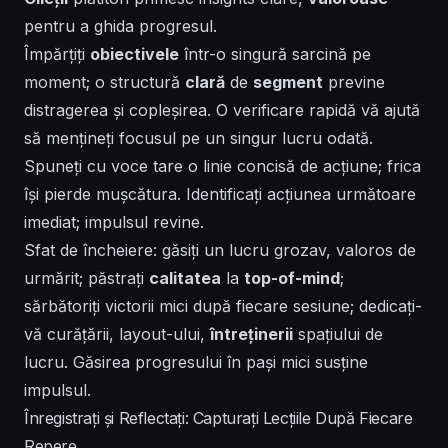
pentru a ghida
progresul
.
Împărțiți
obiectivele
într-o singură sarcină pe
moment; o structură
clară
de
segment
previne
distragerea și copleșirea. O verificare rapidă vă ajută
să mențineți focusul pe un singur
lucru
odată.
Spuneți cu voce tare o linie concisă de acțiune; frica
își pierde mușcătura. Identificați acțiunea următoare
imediat; impulsul revine.
Sfat de încheiere: găsiți un lucru grozav, valoros de
urmărit; păstrați
calitatea
la
top-of-mind
;
sărbătoriți victorii mici după fiecare sesiune; dedicați-
vă curățării,
layout-ului
,
întreținerii
spațiului de
lucru.
Găsirea
progresului în pași mici susține
impulsul.
Înregistrați și Reflectați: Capturați Lecțiile După Fiecare
Repere