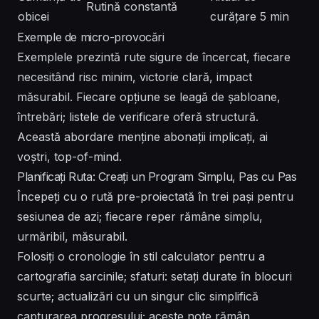
Rutină constantă
obicei
curățare 5 min
Exemple de micro-provocări
Exemplele prezintă rute sigure de încercat, fiecare
necesitând risc minim, victorie clară, impact
măsurabil. Fiecare opțiune se leagă de șabloane,
întrebări; listele de verificare oferă structură.
Această abordare menține abonații implicați, ai
voștri, top-of-mind.
Planificați Ruta: Creați un Program Simplu, Pas cu Pas
Începeți cu o rută pre-proiectată în trei pași pentru
sesiunea de azi; fiecare reper rămâne simplu,
urmăribil, măsurabil.
Folosiți o cronologie în stil calculator pentru a
cartografia sarcinile; sfaturi: setați durate în blocuri
scurte; actualizări cu un singur clic simplifică
capturarea progresului; aceste note rămân