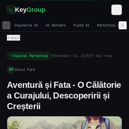
Key
Group
Inginerie AI
AI Workers
Piață AI
Marketing digit
back
Digital Marketing
December 16, 2025
7
min read
David Park
DP
Aventură și Fata - O Călătorie
a Curajului, Descoperirii și
Creșterii