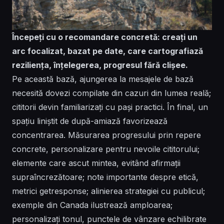
Începeți cu o recomandare concretă: creați un
arc focalizat, bazat pe date, care cartografiază
reziliența, înțelegerea, progresul fără clișee.
Pe această bază, ajungerea la mesajele de bază
necesită dovezi compilate din cazuri din lumea reală;
cititorii devin familiarizați cu pași practici. În final, un
spațiu liniștit de după-amiază favorizează
concentrarea. Măsurarea progresului prin repere
concrete, personalizare pentru nevoile cititorului;
elemente care ascut mintea, evitând afirmații
supraîncrezătoare; note importante despre etică,
metrici getresponse; alinierea strategiei cu publicul;
exemple din Canada ilustrează amploarea;
personalizați tonul, punctele de vânzare echilibrate