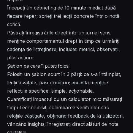
Începeți un debriefing de 10 minute imediat după
fiecare reper; scrieți trei lecții concrete într-o notă
scrisă.
Păstrați înregistrările direct într-un jurnal scris;
menține comportamentul drept în timp ce urmăriți
cadența de întreținere; includeți metrici, observații,
plus acțiuni.
Șablon pe care îl puteți folosi
Folosiți un șablon scurt în 3 părți: ce s-a întâmplat,
lecții învățate, pași următori; aceasta menține
reflecțiile specifice, simple, acționabile.
Cuantificați impactul cu un calculator mic: măsurați
timpul economisit, schimbarea veniturilor sau
relațiile câștigate, obținând feedback de la utilizatori,
vânzând insights; înregistrați direct alături de note
calitative.