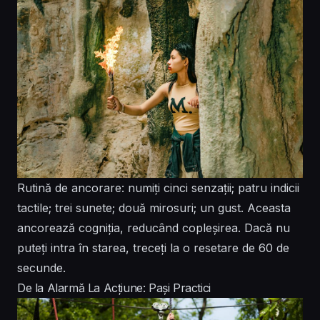
Rutină de ancorare: numiți cinci senzații; patru indicii
tactile; trei sunete; două mirosuri; un gust. Aceasta
ancorează cogniția, reducând copleșirea. Dacă nu
puteți intra în starea, treceți la o resetare de 60 de
secunde.
De la Alarmă La Acțiune: Pași Practici