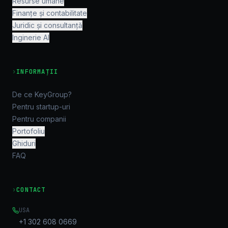
Resurse umane
Finanțe și contabilitate
Juridic și consultanță
Inginerie AI
›
INFORMAȚII
De ce KeyGroup?
Pentru startup-uri
Pentru companii
Portofoliu
Ghiduri
FAQ
›
CONTACT
USA
+1 302 608 0669