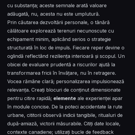
cu substanța; aceste semnale arată valoare
adăugată, nu, acesta nu este umplutură.
Prin căutarea dezvoltării personale, o tânără
călătoare explorează terenuri necunoscute cu
echipament minim, aplicând serios o strategie
structurată în loc de impuls. Fiecare reper devine o
oglindă reflectând reziliența interioară și scopul. Un
obicei de evaluare prudentă a riscurilor ajută la
transformarea fricii în învățare, nu în retragere.
Vocea rămâne clară;
personalizarea
impulsionează
relevanța. Creați blocuri de conținut dimensionate
pentru citire rapidă;
elemente
ale experienței apar
în module concise. De la poteci accidentate la rute
urbane, cititorii observă indicii tangibile, ritualuri de
după-amiază, victorii măsurabile. Citiți date locale,
contexte canadiene; utilizați bucle de feedback