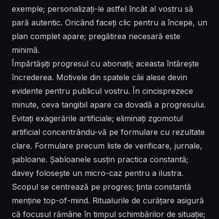
exemple; personalizați-le astfel încât al vostru să
pară autentic. Oricând faceți clic pentru a începe, un
plan complet apare; pregătirea necesară este
minimă.
Împărtășiți progresul cu abonații; aceasta întărește
încrederea. Motivele din spatele căii alese devin
evidente pentru publicul vostru. În cincisprezece
minute, ceva tangibil apare ca dovadă a progresului.
Evitați exagerările artificiale; eliminați zgomotul
artificial concentrându-vă pe formulare cu rezultate
clare. Formulare precum liste de verificare, jurnale,
șabloane. Șabloanele susțin practica constantă;
davey folosește un micro-caz pentru a ilustra.
Scopul se centrează pe progres; ținta constantă
menține top-of-mind. Ritualurile de curățare asigură
că focusul rămâne în timpul schimbărilor de situație;