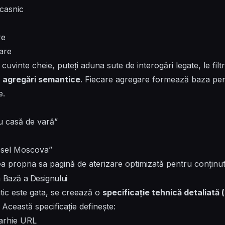
casnic
re
rare
uvinte cheie, puteți aduna sute de interogări legate, le filt
n
agregări semantice
. Fiecare agregare formează baza pen
e.
u casă de vară”
esel Moscova”
 propria sa pagină de aterizare optimizată pentru conținut, l
a Bază a Designului
ic este gata, se creează o
specificație tehnică detaliată 
. Această specificație definește:
erarhie URL