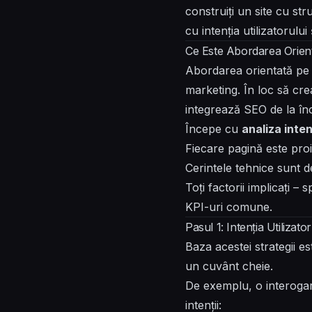
construiți un site cu str
cu intenția utilizatorului
Ce Este Abordarea Orien
Abordarea orientată pe 
marketing. În loc să cre
integrează SEO de la în
Începe cu
analiza inten
Fiecare pagină este proie
Cerintele tehnice sunt d
Toți factorii implicați –
KPI-uri comune.
Pasul 1: Intenția Utilizat
Baza acestei strategii e
un cuvânt cheie.
De exemplu, o interoga
intenții: