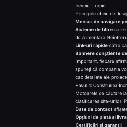
nevoie – rapid.
Principiile cheie de des
Meniuri de navigare pe
Sisteme de filtre
care s
de Alimentare Neîntrerup
Link-uri rapide
către cat
Bannere conștiente de
Important, fiecare afirm
spuneți că compania voast
caz detaliate ale proiect
Pasul 4: Construirea Încr
Motoarele de căutare i
clasificarea site-urilor.
Date de contact
afișat
Opțiuni de plată și livr
Certificări și garanții