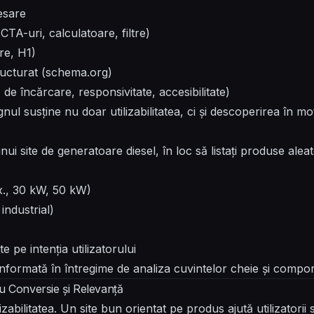
esare
TA-uri, calculatoare, filtre)
re, H1)
ructurat (schema.org)
 de încărcare, responsivitate, accesibilitate)
nul susține nu doar utilizabilitatea, ci și descoperirea în m
ui site de generatoare diesel, în loc să listați produse aleat
x., 30 kW, 50 kW)
industrial)
 pe intenția utilizatorului
informată în întregime de analiza cuvintelor cheie și compo
ru Conversie și Relevanță
izabilitatea. Un site bun orientat pe produs ajută utilizatori