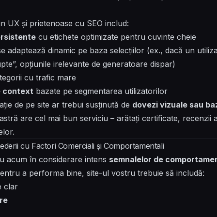
ign UX și prietenoase cu SEO includ:
rsistente
cu etichete optimizate pentru cuvinte cheie
e adaptează dinamic pe baza selecțiilor (ex., dacă un utiliz
te”, opțiunile irelevante de generatoare dispar)
egorii cu trafic mare
 context
bazate pe segmentarea utilizatorilor
ație de pe site ar trebui susținută de
dovezi vizuale sau ba
ră are cel mai bun serviciu – arătați certificate, recenzii al
elor.
ederii cu Factori Comerciali și Comportamentali
au acum în considerare intens
semnalelor de comportament 
 Pentru a performa bine, site-ul vostru trebuie să includă:
e clar
are