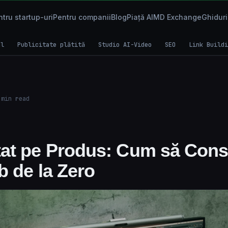
tru startup-uri
Pentru companii
Blog
Piață AI
MD Exchange
Ghiduri
al
Publicitate plătită
Studio AI-Video
SEO
Link Buildi
min read
at pe Produs: Cum să Const
b de la Zero