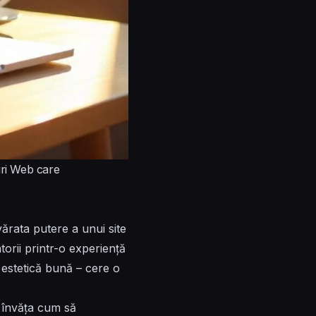
uri Web care
evărata putere a unui site
torii printr-o experiență
o estetică bună – cere o
 învăța cum să