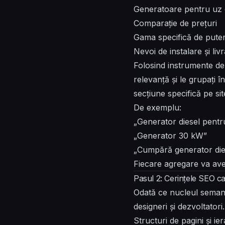
Generatoare pentru uz 
Comparație de prețuri
Gama specifică de pute
Nevoi de instalare și liv
Folosind instrumente de c
relevanță și le grupați î
secțiune specifică pe sit
De exemplu:
„Generator diesel pentr
„Generator 30 kW”
„Cumpără generator di
Fiecare agregare va avea
Pasul 2: Cerințele SEO c
Odată ce nucleul semant
designeri și dezvoltatori
Structuri de pagini și i