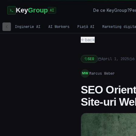
Key
Group
De ce KeyGroup?
Pen
AI
Inginerie AI
AI Workers
Piață AI
Marketing digit
back
SEO
April 1, 2025
6
Marcus Weber
MW
SEO Orient
Site-uri We