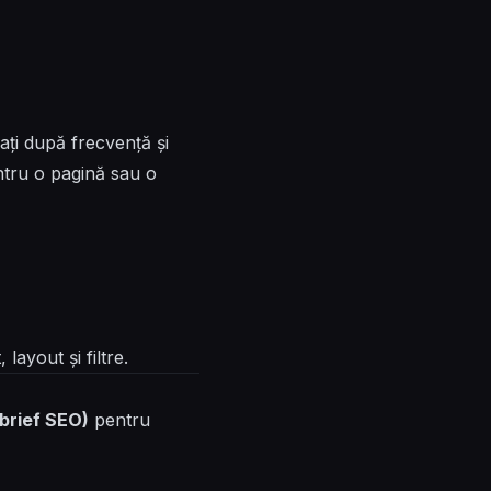
rați după frecvență și
tru o pagină sau o
ayout și filtre.
(brief SEO)
pentru