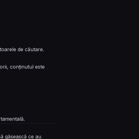
otoarele de căutare.
orii, conținutul este
rtamentală.
i să găsească ce au