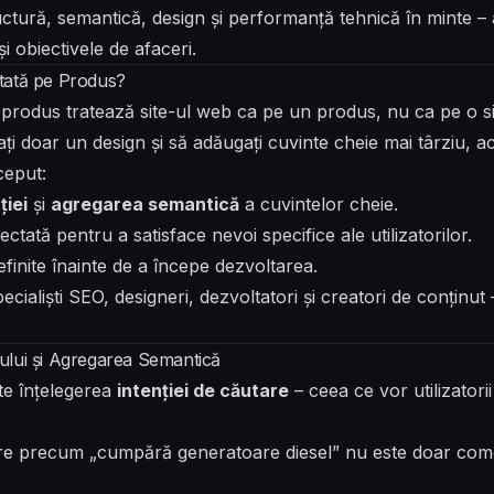
uctură, semantică, design și performanță tehnică în minte – a
 și obiectivele de afaceri.
tată pe Produs?
produs tratează site-ul web ca pe un produs, nu ca pe o 
ați doar un design și să adăugați cuvinte cheie mai târziu, a
ceput:
ției
și
agregarea semantică
a cuvintelor cheie.
ctată pentru a satisface nevoi specifice ale utilizatorilor.
efinite înainte de a începe dezvoltarea.
 specialiști SEO, designeri, dezvoltatori și creatori de conțin
orului și Agregarea Semantică
ste înțelegerea
intenției de căutare
– ceea ce vor utilizatori
re precum „cumpără generatoare diesel” nu este doar come