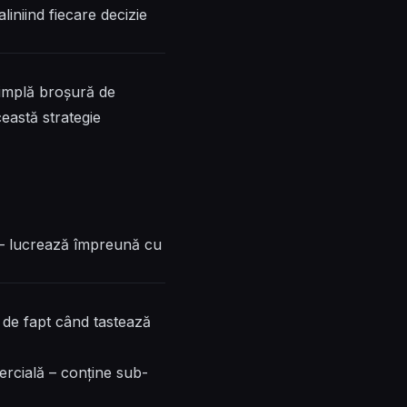
liniind fiecare decizie
simplă broșură de
ceastă strategie
ut – lucrează împreună cu
i de fapt când tastează
rcială – conține sub-