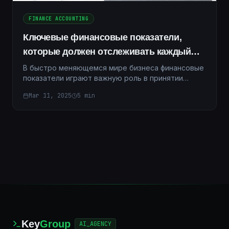
FINANCE ACCOUNTING
Ключевые финансовые показатели,
которые должен отслеживать каждый
бизнес-лидер
В быстро меняющемся мире бизнеса финансовые
показатели играют важную роль в принятии
обоснованных решений и обеспечении роста.
Mar 11, 2025
5
min
Лидеры бизнеса должны быть впереди, понимая
ключевые финансовые показатели, чтобы
оценить состояние компании и направить ее к
успеху. Регулярное отслеживание этих
показателе
Key
Group
AI_AGENCY