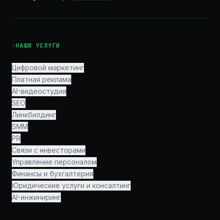
›
НАШИ УСЛУГИ
Цифровой маркетинг
Платная реклама
AI-видеостудия
SEO
Линкбилдинг
SMM
PR
Связи с инвесторами
Управление персоналом
Финансы и бухгалтерия
Юридические услуги и консалтинг
AI-инжиниринг