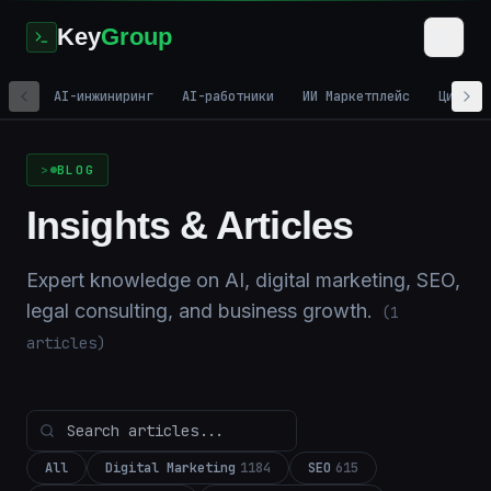
Key
Group
AI-инжиниринг
AI-работники
ИИ Маркетплейс
Цифров
Home
/
Blog
BLOG
Insights & Articles
Expert knowledge on AI, digital marketing, SEO,
legal consulting, and business growth.
(
1
articles)
All
Digital Marketing
1184
SEO
615