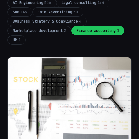
AI Engineering
546
Legal consulting
164
SMM
146
Paid Advertising
60
Business Strategy & Compliance
4
Marketplace development
2
Finance accounting
1
HR
1