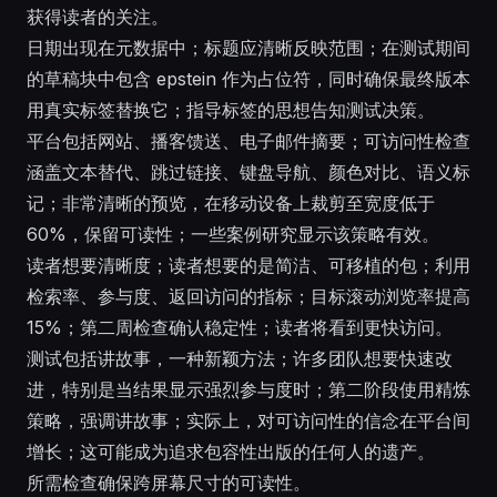
获得读者的关注。
日期出现在元数据中；标题应清晰反映范围；在测试期间
的草稿块中包含 epstein 作为占位符，同时确保最终版本
用真实标签替换它；指导标签的思想告知测试决策。
平台包括网站、播客馈送、电子邮件摘要；可访问性检查
涵盖文本替代、跳过链接、键盘导航、颜色对比、语义标
记；非常清晰的预览，在移动设备上裁剪至宽度低于
60%，保留可读性；一些案例研究显示该策略有效。
读者想要清晰度；读者想要的是简洁、可移植的包；利用
检索率、参与度、返回访问的指标；目标滚动浏览率提高
15%；第二周检查确认稳定性；读者将看到更快访问。
测试包括讲故事，一种新颖方法；许多团队想要快速改
进，特别是当结果显示强烈参与度时；第二阶段使用精炼
策略，强调讲故事；实际上，对可访问性的信念在平台间
增长；这可能成为追求包容性出版的任何人的遗产。
所需检查确保跨屏幕尺寸的可读性。