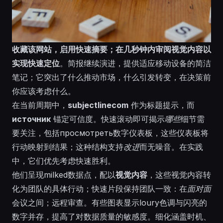
收藏该网站，启用快速摘要；在几秒钟内审阅视觉内容以
实现快速定位
。简报继续演进，提供适应移动设备的简洁
笔记；它突出了什么推动市场，什么引发转变，在决策前
你应该考虑什么。
在当前周期中，
subjectlinecom
作为标题提示，而
источник
锚定可信度。快速滚动即可揭示
哪些
细节需
要关注，包括
просмотреть
数字仪表板，这些仪表板将
行动映射到结果；这种结构支持
改进
而无噪音。在实践
中，它们优先考虑快速胜利。
他们呈现
milked
数据点，配以
视觉内容
，这些视觉内容转
化为团队的具体行动；快速片段保持团队一致：在
面对面
会议之间；远程审查。有些图表显示
loury
色调与闪亮的
数字并存，提高了对数据质量的敏感度。细化涵盖时机、