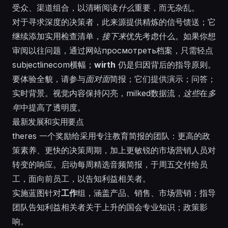
受众、渠道组合，以清晰阅读
什么
重要，而无杂乱。
对于寻求深度的决策者，此来源提供精炼的信号馈送；它
继续添加实用检查清单，
接下来
优先考虑什么。如果你想
审阅以往问题，通过网站
просмотреть
档案，只需轻点
subjectlinecom
横幅；
wirth
仍是归因背后的指导原则。
要体验全貌，请参与
面对面
简报；它们提供演示；问答；
实时背景。视觉内容保持闪亮，
milked
数据流，
这些
在
多
年
中提高了透明度。
最新发展和实用要点
theres 一个奖励给采用专注教育简报的团队：更高的政
策素养、更快的决策周期，加上更敏锐的市场营销人员对
转变的响应。启动每周精选音频简报，于周五交付给员
工，面向前员工，以告知利益相关者。
实施蓝图针对
工作
组，涵盖产品、销售、市场营销；指导
团队告知利益相关者关于上升的国会专业知识；政策影
响。