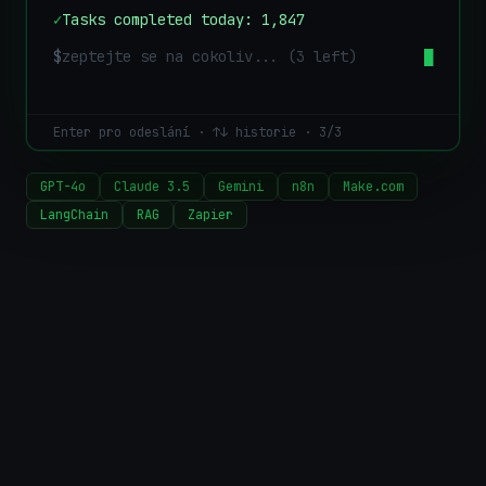
✓
Tasks completed today: 1,847
$
█
Enter pro odeslání · ↑↓ historie · 3/3
GPT-4o
Claude 3.5
Gemini
n8n
Make.com
LangChain
RAG
Zapier