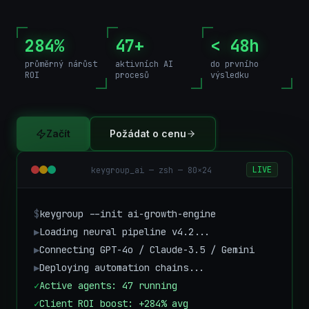
284%
47+
< 48h
průměrný nárůst
aktivních AI
do prvního
ROI
procesů
výsledku
Začít
Požádat o cenu
LIVE
keygroup_ai — zsh — 80×24
$
keygroup --init ai-growth-engine
▶
Loading neural pipeline v4.2...
▶
Connecting GPT-4o / Claude-3.5 / Gemini
▶
Deploying automation chains...
✓
Active agents: 47 running
✓
Client ROI boost: +284% avg