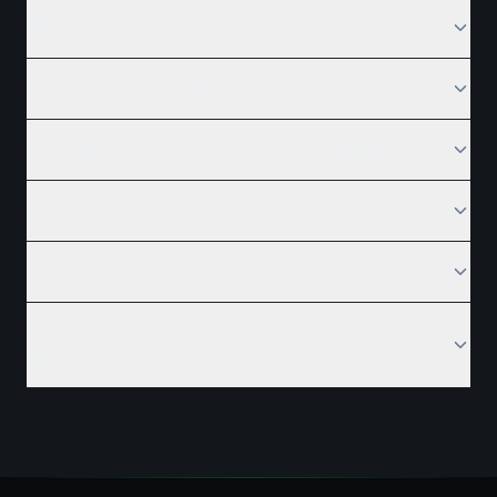
Why outsource legal services?
How much do legal services cost?
Are outsourced legal services confidential?
What legal services can be outsourced?
Can outsourcing help prevent legal disputes?
How quickly are outsourced legal services
delivered?