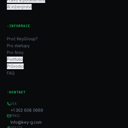
AI inženýrství
›
INFORMACE
Proč KeyGroup?
Pro startupy
Pro firmy
Portfolio
Průvodci
FAQ
›
KONTAKT
USA
+1 302 608 0669
EMAIL
Info@key-g.com
OFFICE