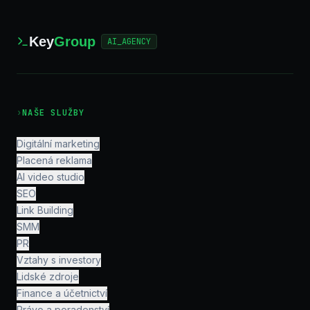
Key
Group
AI_AGENCY
›
NAŠE SLUŽBY
Digitální marketing
Placená reklama
AI video studio
SEO
Link Building
SMM
PR
Vztahy s investory
Lidské zdroje
Finance a účetnictví
Právo a poradenství