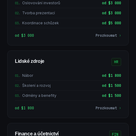
Oslovování investorů
od $3 000
01
.
Tvorba prezentací
od $3 000
02
.
Koordinace schůzek
od $5 000
03
.
od $3 000
Prozkoumat
›
Lidské zdroje
HR
Nábor
od $1 800
01
.
Školení a rozvoj
od $1 500
02
.
Odměny a benefity
od $1 500
03
.
od $1 800
Prozkoumat
›
Finance a účetnictví
FIN