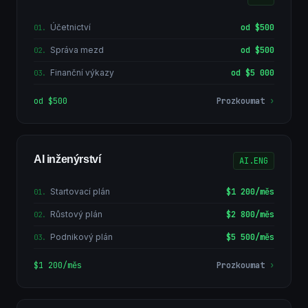
Účetnictví
od $500
01
.
Správa mezd
od $500
02
.
Finanční výkazy
od $5 000
03
.
od $500
Prozkoumat
›
AI inženýrství
AI.ENG
Startovací plán
$1 200/měs
01
.
Růstový plán
$2 800/měs
02
.
Podnikový plán
$5 500/měs
03
.
$1 200/měs
Prozkoumat
›