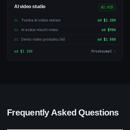
AI video studio
AI.VID
Tvorba AI video reklam
od $1 200
01
.
AI avatar mluvčí video
od $900
02
.
Demo video produktu (AI)
od $1 500
03
.
od $1 200
Prozkoumat
›
Frequently Asked Questions