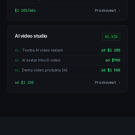
$1 200/měs
Prozkoumat
›
AI video studio
AI.VID
Tvorba AI video reklam
od $1 200
01
.
AI avatar mluvčí video
od $900
02
.
Demo video produktu (AI)
od $1 500
03
.
od $1 200
Prozkoumat
›