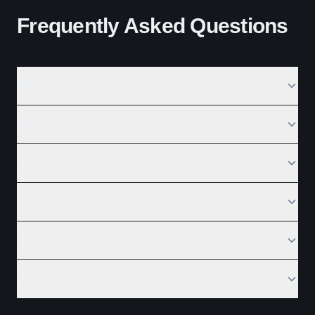
Frequently Asked Questions
Why outsource finance and accounting?
How much does outsourcing cost?
Is outsourcing finance secure?
How quickly can outsourcing be implemented?
Can outsourcing improve financial accuracy?
Does outsourcing handle tax compliance?