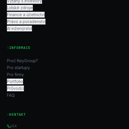
Vztahy s investory
Lidské zdroje
Finance a účetnictví
Právo a poradenství
AI inženýrství
›
INFORMACE
Proč KeyGroup?
Pro startupy
Pro firmy
Portfolio
Průvodci
FAQ
›
KONTAKT
USA