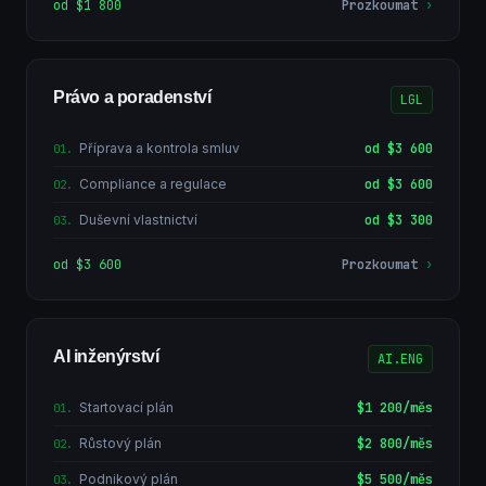
od $1 800
Prozkoumat
›
Právo a poradenství
LGL
Příprava a kontrola smluv
od $3 600
01
.
Compliance a regulace
od $3 600
02
.
Duševní vlastnictví
od $3 300
03
.
od $3 600
Prozkoumat
›
AI inženýrství
AI.ENG
Startovací plán
$1 200/měs
01
.
Růstový plán
$2 800/měs
02
.
Podnikový plán
$5 500/měs
03
.