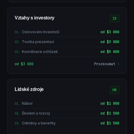
Vztahy s investory
IR
Oslovování investorů
od $3 000
01
.
Tvorba prezentací
od $3 000
02
.
Koordinace schůzek
od $5 000
03
.
od $3 000
Prozkoumat
›
Lidské zdroje
HR
Nábor
od $1 800
01
.
Školení a rozvoj
od $1 500
02
.
Odměny a benefity
od $1 500
03
.