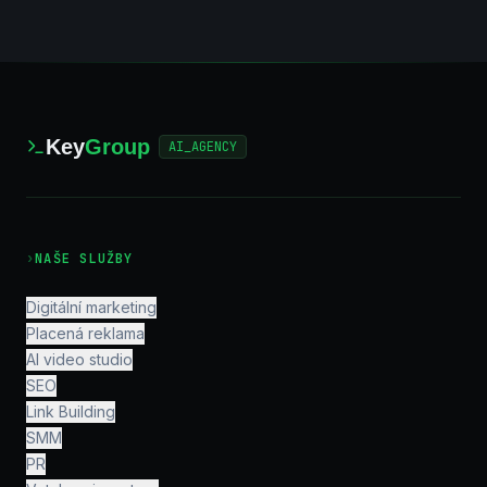
Key
Group
AI_AGENCY
›
NAŠE SLUŽBY
Digitální marketing
Placená reklama
AI video studio
SEO
Link Building
SMM
PR