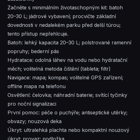
Začněte s minimálním životaschopným kit: batoh
20–30 L; jádrové vybavení; procvičte základní
dovednosti v nedalekém parku před delší túrou;
tento přístup nepřehlcuje.
Batoh: lehký kapacita 20–30 L; polstrované ramenní
popruhy; bederní pás
Hydratace: odolná láhev na vodu nebo hydratační
měch; volitelná metoda čištění (tableta; filtr)
Navigace: mapa; kompas; volitelné GPS zařízení;
offline mapa na telefonu
Osvětlení: čelovka; náhradní baterie; svítící tyčinky
pro noční signalizaci
První pomoc: péče o puchýře; antiseptické utěrky;
obvazy; nouzová deka
Úkryt: ultralehká plachta nebo kompaktní nouzový
úkryt; provaz; podložka