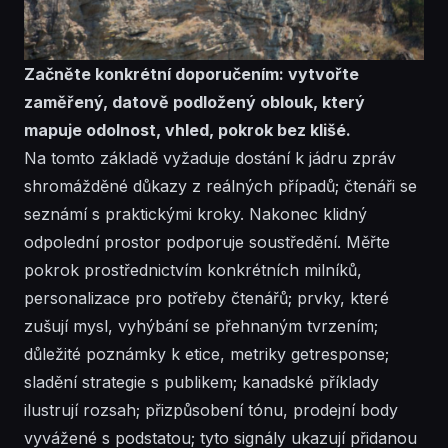
Začněte konkrétní doporučením: vytvořte
zaměřený, datově podložený oblouk, který
mapuje odolnost, vhled, pokrok bez klišé.
Na tomto základě vyžaduje dostání k jádru zpráv
shromážděné důkazy z reálných případů; čtenáři se
seznámí s praktickými kroky. Nakonec klidný
odpolední prostor podporuje soustředění. Měřte
pokrok prostřednictvím konkrétních milníků,
personalizace pro potřeby čtenářů; prvky, které
zušují mysl, vyhýbání se přehnaným tvrzením;
důležité poznámky k etice, metriky getresponse;
sladění strategie s publikem; kanadské příklady
ilustrují rozsah; přizpůsobení tónu, prodejní body
vyvážené s podstatou; tyto signály ukazují přidanou