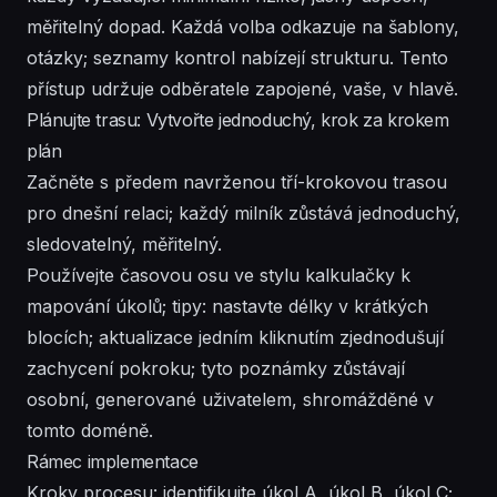
měřitelný dopad. Každá volba odkazuje na šablony,
otázky; seznamy kontrol nabízejí strukturu. Tento
přístup udržuje odběratele zapojené, vaše, v hlavě.
Plánujte trasu: Vytvořte jednoduchý, krok za krokem
plán
Začněte s předem navrženou tří-krokovou trasou
pro dnešní relaci; každý milník zůstává jednoduchý,
sledovatelný, měřitelný.
Používejte časovou osu ve stylu kalkulačky k
mapování úkolů; tipy: nastavte délky v krátkých
blocích; aktualizace jedním kliknutím zjednodušují
zachycení pokroku; tyto poznámky zůstávají
osobní, generované uživatelem, shromážděné v
tomto doméně.
Rámec implementace
Kroky procesu: identifikujte úkol A, úkol B, úkol C;