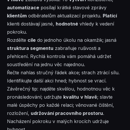
automatizace
posílají
krátké stavové zprávy
klientům
odběratelům
aktualizací projektu.
Platící
klienti
dostávají jasné,
hodnotné
vhledy k vedení
pokroku
.
Rozdělte
cíle
do jednoho úkolu na okamžik; jasná
struktura segmentu
zabraňuje rušivosti a
přehlcení. Rychlá kontrola vám pomáhá udržet
soustředění na jednu
věc
najednou.
Řečte nahlas stručný řádek akce; strach ztrácí sílu.
Identifikujte další akci hned; hybnost se vrací.
Závěrečný tip: najděte skvělou, hodnotnou věc k
pronásledování; udržujte
kvalitu
v hlavě
; slavte
malé úspěchy po každé relaci; věnované čištění,
rozložení
,
udržování pracovního prostoru
.
Nacházení
pokroku v malých krocích udržuje
hybnost.