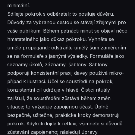
minimální.
Sdílejte pokrok s odběrateli; to posiluje důvěru.
Důvody za vybranou cestou se stávají zřejmými pro
vaše publikum. Během patnácti minut se objeví něco
hmatatelného jako důkaz pokroku. Vyhněte se
umělé propagandi; odstraňte umělý šum zaměřením
se na formuláře s jasnými výsledky. Formuláře jako
seznamy úkolů, záznamy, šablony. Šablony
podporují konzistentní praxi; davey používá mikro-
případ k ilustraci. Účel se soustředí na pokrok;
konzistentní cíl udržuje v hlavě. Čisticí rituály
zajišťují, že soustředění zůstává během změn
situace; to vyžaduje zapojenou účast. Úplně
bezpečné, užitečné, praktické kroky demonstrují
pokrok. Kdykoli dojde k reflexi, všimnete si důvodů
zůstávání zapojeného; následují úpravy.