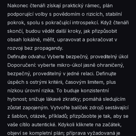
Nakonec čtenáři získají praktický rámec, plán
podporující volby s povědomím o rizicích, stabilní
pokrok, spolu s pokračující introspekcí. Když čtenáři
skončí, budou vědět další kroky, jak přizpůsobit
obsah lokálně, měřit, upravovat a pokračovat v
rozvoji bez propagandy.
Definujte odvahu: Vyberte bezpečný, proveditelný úkol
Doporučení: vyberte mikro-úkol jasně ohraničený,
bezpečný, proveditelný v jedné relaci. Definujte
úspěch s ostrými kritérii, časovým limitem, plus
nízkou úrovní rizika. To buduje konzistentní
hybnost; snižuje lákavé zkratky; pomáhá sledujícím
zůstat zapojeným. Vytvořte balíček zdrojů sestávající
z šablon, otázek, příkladů; přizpůsobte je tak, aby se
vaše cítilo autentické. Kdykoli kliknete na začátek,
objeví se kompletní plán; příprava vyžadovaná je