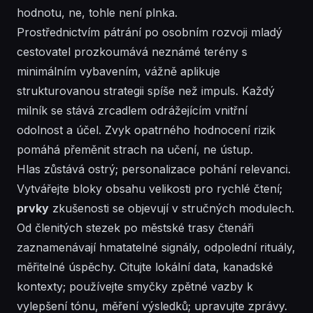
hodnotu, ne, tohle není plnka.
Prostřednictvím pátrání po osobním rozvoji mladý
cestovatel prozkoumává neznámé terény s
minimálním vybavením, vážně aplikuje
strukturovanou strategii spíše než impuls. Každý
milník se stává zrcadlem odrážejícím vnitřní
odolnost a účel. Zvyk opatrného hodnocení rizik
pomáhá přeměnit strach na učení, ne ústup.
Hlas zůstává ostrý;
personalizace
pohání relevanci.
Vytvářejte bloky obsahu velikosti pro rychlé čtení;
prvky
zkušenosti se objevují v stručných modulech.
Od členitých stezek po městské trasy čtenáři
zaznamenávají hmatatelné signály, odpolední rituály,
měřitelné úspěchy. Citujte lokální data, kanadské
kontexty; používejte smyčky zpětné vazby k
vylepšení tónu, měření výsledků; upravujte zprávy.