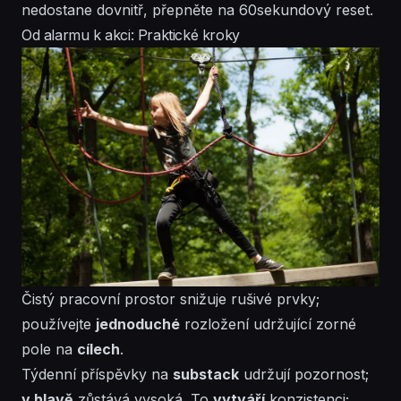
nedostane dovnitř, přepněte na 60sekundový reset.
Od alarmu k akci: Praktické kroky
Čistý pracovní prostor snižuje rušivé prvky;
používejte
jednoduché
rozložení
udržující zorné
pole na
cílech
.
Týdenní příspěvky na
substack
udržují
pozornost
;
v hlavě
zůstává vysoká. To
vytváří
konzistenci
;