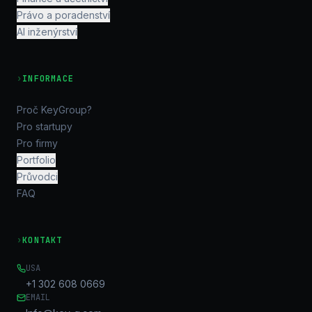
Právo a poradenství
AI inženýrství
›
INFORMACE
Proč KeyGroup?
Pro startupy
Pro firmy
Portfolio
Průvodci
FAQ
›
KONTAKT
USA
+1 302 608 0669
EMAIL