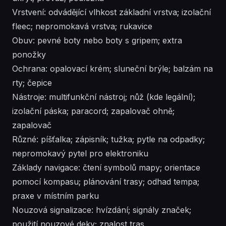
Vrstvení: odvádějící vlhkost základní vrstva; izolační
fleec; nepromokavá vrstva; rukavice
Obuv: pevné boty nebo boty s gripem; extra
ponožky
Ochrana: opalovací krém; sluneční brýle; balzám na
rty; čepice
Nástroje: multifunkční nástroj; nůž (kde legální);
izolační páska; paracord; zapalovač ohně;
zapalovač
Různé: píšťalka; zápisník; tužka; pytle na odpadky;
nepromokavý pytel pro elektroniku
Základy navigace: čtení symbolů mapy; orientace
pomocí kompasu; plánování trasy; odhad tempa;
praxe v místním parku
Nouzová signalizace: hvízdání; signály značek;
použití nouzové deky; znalost tras