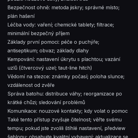
Bezpečnost ohně: metoda jiskry; správné místo;
plán hašení
Léčba vody: vaření; chemické tablety; filtrace;
minimální bezpečný příjem
Základy první pomoci: péče o puchýře;
antiseptikum; obvaz; základy dlahy
Kempování: nastavení úkrytu s plachtou; vazání
uzlů (čtvercový uzel; taut-line hitch)
Vědomí na stezce: známky počasí; poloha slunce;
vzdálenost od zvěře
Správa batohu: distribuce váhy; reorganizace po
krátké chůzi; sledování problémů
Komunikace: nouzové kontakty; kdy volat o pomoc
Také tento přístup zvyšuje čitelnost; věřte svému
tempu; pokud jste zvolili štíhlé nastavení, předview
šablonu; obsahujte kvalitní vybavení; aktualizace se