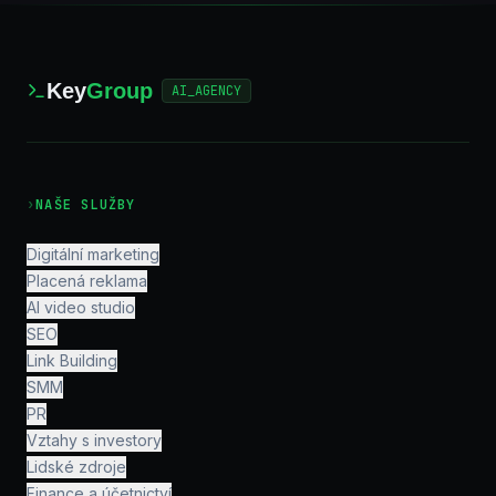
Key
Group
AI_AGENCY
›
NAŠE SLUŽBY
Digitální marketing
Placená reklama
AI video studio
SEO
Link Building
SMM
PR
Vztahy s investory
Lidské zdroje
Finance a účetnictví