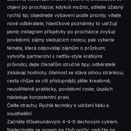
objeví po procházce; kdykoli možno, sdílejte úžasný
rychlý tip; objednejte vybavení podle priority; vítejte
nové odběratele; hlavičkové poznámky to udržují
jasné; instagram příspěvky po procházce zvyšují
povědomí; zájmy sledujících rostou; pak vyberte
témata, která odpovídají zájmům o průzkum;
vytvořte partnerství s netflix-style krátkými
průvodci; dejte čtenářům stručné tipy; odběratelé
získávají hodnotu; čitelnost se stává silnou stránkou;
cesta chůze se cítí přístupnější; jděte kreativně,
neuvěřitelně prakticky, povědomí roste; úspěch
následuje konzistentní praxi.
Čelíte strachu: Rychlé techniky k udržení klidu a
soustředění
Začněte 60sekundovým 4-4-6 dechovým cyklem.
Nadechněte se nosem na čtyři počty; zadržte na