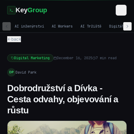
Key
Group
AI inženýrství
AI Workers
AI Tržiště
Digitální m
back
Digital Marketing
December 16, 2025
7
min read
David Park
DP
Dobrodružství a Dívka -
Cesta odvahy, objevování a
růstu