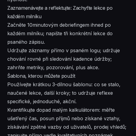
Zaznamenávejte a reflektujte: Zachyťte lekce po
každém milníku
Začněte 10minutovým debriefingem ihned po
každém milníku; napište tři konkrétní lekce do
psaného zápisu.
Udržujte záznamy přímo v psaném logu; udržuje
chování rovné při sledování kadence údržby;
zahrňte metriky, pozorování, plus akce.
Šablona, kterou můžete použít
Používejte krátkou 3-dílnou šablonu: co se stalo,
naučené lekce, další kroky; to udržuje reflexe
specifické, jednoduché, akční.
Kvantifikujte dopad malým kalkulátorem: měřte
ušetřený čas, posun příjmů nebo získané vztahy,
získávání zpětné vazby od uživatelů, prodej vhledů;
zapisujte přímo vedle kvalitativních poznámek.