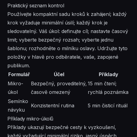
Praktický seznam kontrol
Používejte kompaktní sadu kroků k zahájení; každý
krok vyžaduje minimální úsilí; každý krok je
sledovatelný. Váš úkol: definujte cíl; nastavte časový
limit; vyberte bezpečný rozsah; vyberte jednu
šablonu; rozhodněte o milníku oslavy. Udržujte tyto
položky v hlavě pro odběratele, vaše, zapojené
publikum.
Formulář
Účel
Příklady
Mikro-
Bezpečný, proveditelný,
15 min čtení;
úkol
časově omezený
rychlá poznámka
Semínko
Konzistentní rutina
5 min čisticí rituál
návyku
Příklady mikro-úkolů
Příklady ukazují bezpečné cesty k vyzkoušení,
každý vyžadující minimální riziko, jasný úspěch,