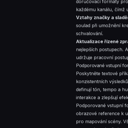
doručovací formáty pro 
každému kanálu, čímž u
Vztahy značky a sladě
soulad při umožnění krea
schvalování.
Aktualizace řízené zpr
nejlepších postupech. A
udržuje pracovní postup
Podporované vstupní fo
Poskytněte textové přík
konzistentních výsledků
definují tón, tempo a h
interakce a zlepšují efek
Podporované vstupní for
obrazové reference k u
pro mapování scény. V