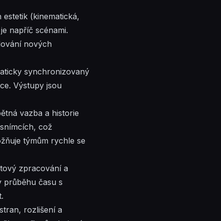
estetik (kinematická,
 je napříč scénami.
olování nových
maticky synchronizovaný
ace. Výstupy jsou
ětná vazba a historie
snímcích, což
žňuje
týmům rychle se
tový zpracování a
 v průběhu času s
.
ran, rozlišení a