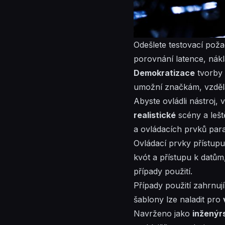
Odešlete testovací poža
porovnání latence, nák
Demokratizace
tvorby 
umožní značkám, vzděla
Abyste ovládli nástroj,
realistické
scény a leš
a ovládacích prvků par
Ovládací prvky přístu
kvót a přístupu k datů
případy použití.
Případy použití zahrnují
šablony lze naladit pro
Navrženo jako
inženýr