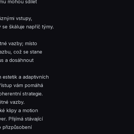
mu mohou sdílet
ůznými
vstupy,
 se škáluje napříč týmy.
tné vazby; místo
azbu, což se stane
lus a dosáhnout
estetik a adaptivních
 přístup vám pomáhá
oherentní strategie.
ětné vazby.
ké klipy a motion
. Přijímá stávající
o přizpůsobení