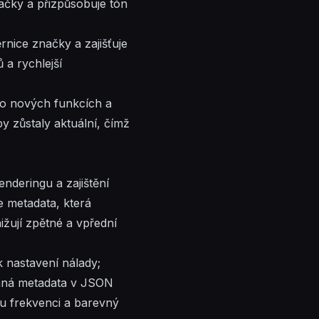
načky a přizpůsobuje tón
rnice značky a zajišťuje
 a rychlejší
 o nových funkcích a
y zůstaly aktuální, čímž
enderingu a zajištění
e metadata, která
ižují zpětné a vpřední
k nastavení nálady;
vaná metadata v JSON
u frekvenci a barevný