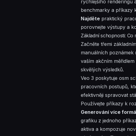
rychlejšího renderingu 
benchmarky a příkazy k
Najděte
praktický prac
porovnejte výstupy a ko
Základní schopnosti: Co 
Začněte třemi základním
manuálních poznámek ro
vaším akčním měřidlem a
skvělých výsledků.
Veo 3 poskytuje osm sc
pracovních postupů, kte
efektivněji spravovat st
Používejte příkazy k ro
Generování více form
grafiku z jednoho příkaz
aktiva a kompozuje nové