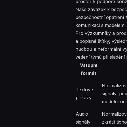
prostor k podpoře konzi
Naše závazek k bezpečn
bezpečnostní opatření za
komunikaci s modelem, c
Pro výzkumníky a produ
a popisné štítky; výsle
hudbou a neformální vyp
vedení týmů při sladění 
Vstupní
formát
Normalizova
Textové
signály; př
příkazy
modelu; ods
Audio
Normalizova
signály
zkrátit tich