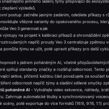
a snadnějšího jemného ladění; týmy
přispívající
do ekosysté
 zlepšení výsledků.
ovní postup: začněte jasným zadáním, odešlete příkazy s
r
nsolidujte vítězné varianty do opakovaného procesu, který
může Veo 3 generovat a jak
i výstupy na projekt k kalibraci příkazů a shromáždění zpě
ztroušených napříč proudy Veo 3 centralizuje zpětnou v
 pomůže týmu se učit, poté upravit příkazy pro další cyk
hopností s jádrem poháněným AI, včetně přizpůsobitelných 
ré splňují standardy značky a rozšiřují odbornost. Tento
ávající aktiva, přičemž každou část považujete za součást k
zšíření odbornosti napříč týmy a sladění sdílené smyčky zp
átů poháněné AI
– Vytvářejte video sekvence, náhledy, krát
u. Zahrnuje automatické titulky a synchronizovaný voiceover
 scény, poté exportuje do více formátů (16:9, 9:16, 1:1) pr