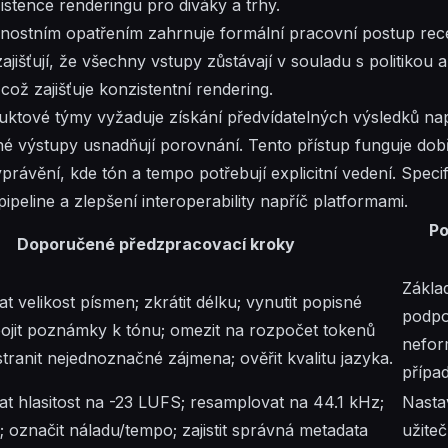
stence renderingu pro diváky a trhy.
ostním opatřením zahrnuje formální pracovní postup rec
jišťují, že všechny vstupy zůstávají v souladu s politikou 
ož zajišťuje konzistentní rendering.
ktové týmy vyžaduje získání předvídatelných výsledků nap
dné výstupy usnadňují porovnání. Tento přístup funguje dob
rávění, kde tón a tempo potřebují explicitní vedení. Speci
pipeline a zlepšení interoperability napříč platformami.
Po
Doporučené předzpracovací kroky
Základ
t velikost písmen; zkrátit délku; vynutit popisné
podpo
ipojit poznámky k tónu; omezit na rozpočet tokenů
nefor
tranit nejednoznačné zájmena; ověřit kvalitu jazyka.
přípa
t hlasitost na -23 LUFS; resamplovat na 44.1 kHz;
Nasta
o; označit náladu/tempo; zajistit správná metadata
užite