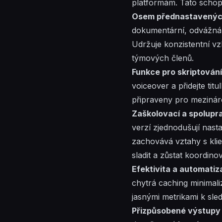
platformám. Tato schopno
Osem přednastavených 
dokumentární, odvážná, m
Udržuje konzistentní vz
týmových členů.
Funkce pro skriptování,
voiceover a přidejte tit
připraveny pro mezinár
Zaškolovací a spolupra
verzí zjednodušují nas
zachovává vztahy s kli
sladit a zůstat koordinov
Efektivita a automati
chytrá caching minimaliz
jasnými metrikami k sle
Přizpůsobené výstupy 