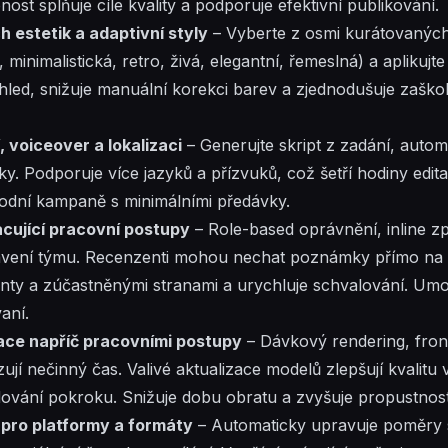
st splňuje cíle kvality a podporuje efektivní publikování.
estetik a adaptivní styly
– Vyberte z osmi kurátovaných 
inimalistická, retro, živá, elegantní, řemeslná) a aplikujte
hled, snižuje manuální korekci barev a zjednodušuje zašk
 voiceover a lokalizaci
– Generujte skript z zadání, auto
ulky. Podporuje více jazyků a přízvuků, což šetří hodiny edit
odní kampaně s minimálními předávky.
cující pracovní postupy
– Role-based oprávnění, inline zp
tavení týmu. Recenzenti mohou nechat poznámky přímo na 
enty a zúčastněnými stranami a urychluje schvalování.
Umo
aní.
zace napříč pracovními postupy
– Dávkový rendering, fron
ují nečinný čas. Valivé aktualizace modelů zlepšují kvalitu
dování pokroku. Snižuje dobu obratu a zvyšuje propustnost
pro platformy a formáty
– Automaticky upravuje poměry st