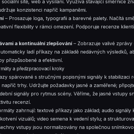
sociální sítě, web a vysílání. Využívá stávající směrnice z
držuje konzistenci napříč kampaněmi.
ní
– Prosazuje loga, typografii a barevné palety. Načítá smě
tivní flexibility v rámci omezení. Podporuje recenze klientů
ávami a kontinuální zlepšování
– Zobrazuje valivé zprávy
utomaticky ladí příkazy na základě nedávných výsledků, ab
y přizpůsobené a efektivní.
rmáty a předzpracovací kroky
azy spárované s stručnými popisnými signály k stabilizaci r
 napříč trhy. Udržujte požadavky jasné a zaměřené; připojt
udební signály pro rytmus scény. Věříme, že jasné vstupy sn
tivitu recenzí.
máty zahrnují: textové příkazy jako základ; audio signály 
kotvení vizuálů; video semena k vedení stylu; a strukturo
šechny vstupy jsou normalizovány na společnou snímkovo