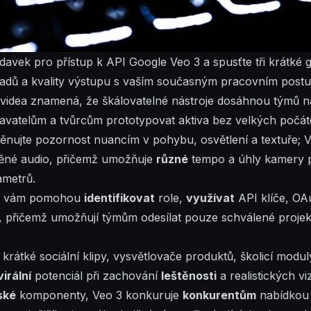
davek pro přístup k API Google Veo 3 a spusťte tři krátké 
ladů a kvality výstupu s vaším současným pracovním post
videa znamená, že škálovatelné nástroje dosáhnou týmů n
vatelům a tvůrcům prototypovat aktiva bez velkých počáte
 věnujte pozornost
nuancím
v pohybu, osvětlení a textuře; 
těné audio, přičemž umožňuje
různé
tempo a úhly kamery p
ametrů.
pu vám pomohou
identifikovat
role,
využívat
API klíče, OAu
m, přičemž umožňují týmům
odesílat
pouze schválené projek
 krátké sociální klipy, vysvětlovače produktů, školicí modu
virální
potenciál při zachování
leštěnosti
a
realistických
vi
ské
komponenty, Veo 3 konkuruje
konkurentům
nabídkou v