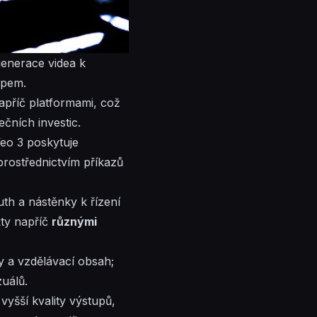
generace videa k
upem.
apříč platformami, což
čních investic.
Veo 3 poskytuje
rostřednictvím příkazů
th a nástěnky k řízení
ty napříč
různými
ly a vzdělávací obsah;
zuálů.
yšší kvality výstupů,