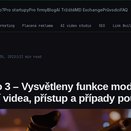
p?
Pro startupy
Pro firmy
Blog
AI Tržiště
MD Exchange
Průvodci
FAQ
arketing
Placená reklama
AI video studio
SEO
Link Buil
30, 2022
13
min read
 3 – Vysvětleny funkce mo
videa, přístup a případy pou