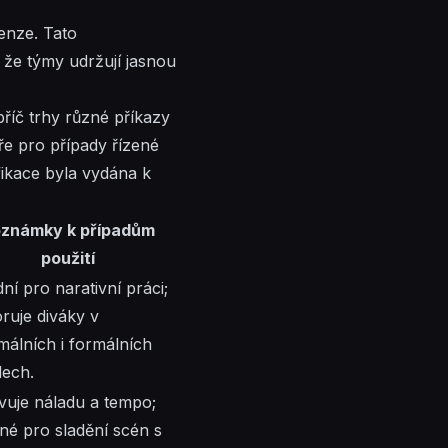
enze. Tato
a že týmy udržují jasnou
říč trhy různé příkazy
ře pro případy řízené
fikace byla vydána k
známky k případům
použití
ní pro narativní práci;
ruje diváky v
málních i formálních
dech.
vuje náladu a tempo;
čné pro sladění scén s