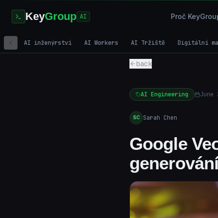
Key
Group
Proč KeyGrou
AI
AI inženýrství
AI Workers
AI Tržiště
Digitální m
back
AI Engineering
June 
Sarah Chen
SC
Google Veo
generování 