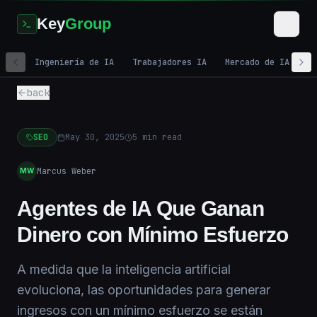
Key
Group
Ingeniería de IA
Trabajadores IA
Mercado de IA
M
back
SEO
May 30, 2025
5
min read
Marcus Weber
MW
Agentes de IA Que Ganan
Dinero con Mínimo Esfuerzo
A medida que la inteligencia artificial
evoluciona, las oportunidades para generar
ingresos con un mínimo esfuerzo se están