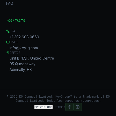
FAQ
›
CONTACTO
USA
+1 302 608 0669
EMAIL
Info@key-g.com
OFFICE
Unit B, 17/F, United Centre
95 Queensway
Admiralty, HK
©
2026
KG Connect Limited. KeyGroup™ is a trademark of KG
Connect Limited.
Todos los derechos reservados.
Privacidad
Sitemap