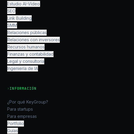
Estudio AI-Vídeo
SEO
Link Building
SMM
Relaciones públicas
Relaciones con inversores
Recursos humanos
Finanzas y contabilidad
Legal y consultoría
Ingeniería de IA
›
INFORMACIÓN
¿Por qué KeyGroup?
Para startups
Para empresas
Portfolio
Guías