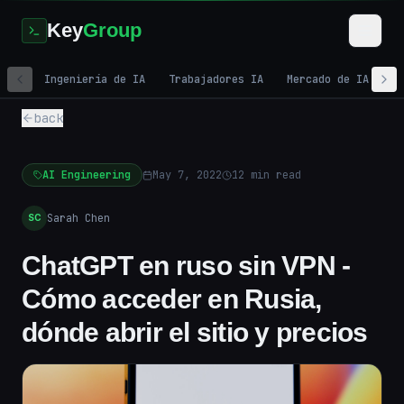
Key
Group
Ingeniería de IA
Trabajadores IA
Mercado de IA
M
back
AI Engineering
May 7, 2022
12
min read
Sarah Chen
SC
ChatGPT en ruso sin VPN -
Cómo acceder en Rusia,
dónde abrir el sitio y precios