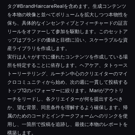
タグ#BrandHaircareRealを含めます。生成コンテンツ
を本物の映像と並べてボリュームを拡大しつつ本物性を
保ち、具体的なインセンティブとフィーチャードの証言
リールをオファーして参加を駆動します。このセットア
ップはブランドの価値と目標に沿い、スケーラブルな資
産ライブラリを作成します。
実行は人々がすでに優れたコンテンツを作成している場
所を特定することに依存します。ヘアケア、タトゥース
トーリーテリング、ルーチン中心のクリエイターのマイ
クロコミュニティから始め、次の週に一貫して投稿する
トップ12のパフォーマーに絞ります。Mariがアウトリ
ーチをリードし、各クリエイターが何を提出するべき
か、望む背景、同意条件を理解するよう確保します。帰
属のためのコードとインテークフォームへのリンクを使
用し、一箇所で投稿を追跡し、最後に本物のレポートを
構築します。