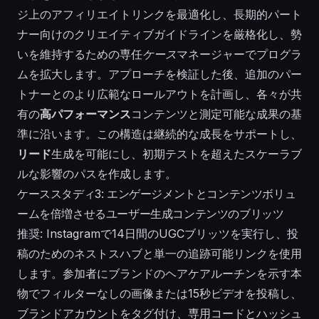
ジ上のアフィリエイトリンクを最適化し、長期的パート
ナー向けのクリエイティブガイドラインを厳格化し、勢
いを維持するための専任
ケース
マネージャーでプログラ
ムを拡大します。アプローチを検証した後、追加のパー
トナーとのより広範なロールアウトを計画し、各々が共
有の
高パフォーマンス
コンテンツと測定可能な成果の基
準に沿います。この構造は継続的な成長をサポートし、
リード
生成を可能にし、初期テストを超えたスケーラブ
ルな影響のパスを作成します。
ケーススタディ3: エンゲージメントとコンテンツボリュ
ームを倍増させるユーザー生成コンテンツのブリッツ
推奨: Instagramで14日間のUGCブリッツを実行し、投
稿のためのネストスハブと単一の追跡可能リンクを使用
します。参加者にブランドのヘアケアルーチンを示す本
物でフィルターなしの画像または15秒ビデオを投稿し、
ブランドアカウントをタグ付け、専用コードとハッシュ