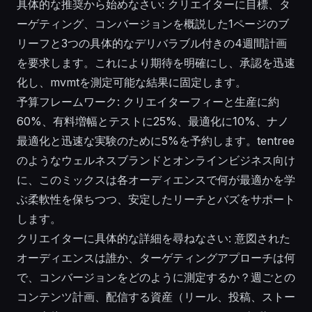
具体的な推奨から始めなさい: クリエイターに目標、タ
ーゲティング、コンバージョンを概説した1ページのブ
リーフと3つの具体的なデリバラブル付きの4週間計画
を要求します。これにより期待を明確にし、承認を迅速
化し、mvmtを測定可能な結果に固定します。
予算フレームワーク: クリエイターフィーと生産に約
60%、有料増幅とテストに25%、最適化に10%、ナノ
最適化と迅速な実験のために5%を予約します。tentree
のようなウェルネスブランドとオンラインビジネス向け
に、このミックスは各オーディエンスで何が最適かを学
ぶ柔軟性を保ちつつ、安定したリーチとバズをサポート
します。
クリエイターに具体的な詳細を尋ねなさい: 意図された
オーディエンスは誰か、ターゲティングアプローチは何
で、コンバージョンをどのように測定するか？週ごとの
コンテンツ計画、配信する資産（リール、投稿、ストー