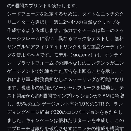
の8週間スプリントを実行します。
シードフェーズを設定するために、タイトなニッチのク
リエイターを選択し、週に2〜4つの自然なクリップを
作成するよう依頼します。協力するチームは単一のメッ
セージフレームに沿い、異なるフックをテストし、無料
サンプルやアフィリエイトリンクを含む製品シーディン
グを使用すべきです。モデル（модели）は、オンライ
ン・プラットフォームでの脚本なしのコンテンツがエン
ゲージメントで洗練された広告を上回ることを示し、こ
れにより重い財務負担なしにスケーリングが可能になり
ます。視聴者の笑顔がソーシャルプルーフを駆動し、テ
スト開始から約6週間でインプレッションが2.8Mに急増
し、6.5%のエンゲージメント率と1.9%のCTRで、ラン
ディングページ経由で320のコンバージョンをもたらし
ました。キャンペーンは優れたリターンを生成し、この
アプローチは銀行を破綻させずにニッチの権威を構築す