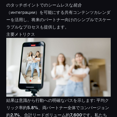
のタッチポイントでのシームレスな
統合
（интеграции）を可能にする共有コンテンツカレンダ
ーを活用し、将来のパートナー向けのシンプルでスケー
ラブルなプロセスも提供します。
主要メトリクス
結果は意識から行動への明確なパスを示します: 平均ク
リック率約
5.8%
、両パートナー全体でコンバージョン
約
2.1%
、合計リードボリューム約
7,600
です。私たち