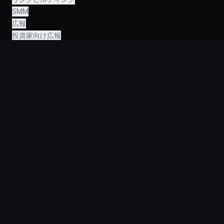
SMM
広報
投資家向け広報
人事
財務・会計
法務・コンサルティング
AIエンジニアリング
›
情報
なぜKeyGroupなのか？
スタートアップ
企業
ポートフォリオ
ガイド
FAQ