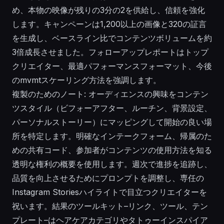
め、本物の映像が残りの3分の2を供給し、信頼を強化
します。キャンペーンは1,200以上の画像と320の証言
を生成し、ベースライン比でコンテンツボリュームを約
3倍成長させました。フォローアップレポートはトップ
クリエイター、最適パフォーマンスフォーマット、今後
のmvmtスケーリング方法を強調します。
複製のためのノート: オーディエンスの興味をコンテン
ツスタイル（ビフォーアフター、ルーチン、背景設定、
パーソナルストーリー）にマッピングして開始の良い場
所を特定します。明確なインテークフォーム、帰属のた
めの共有コード、参加者がコンテンツの使用方法を知る
透明な権利の概要を使用します。週次で進捗を追跡し、
品質を向上させるためにプロンプトを調整し、専任の
Instagram Storiesハイライトで目立つクリエイターを
祝います。結果のツールキット–リンク、ツール、テン
プレート–はヘアケアカテゴリやタトゥーインスパイア