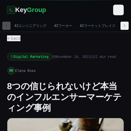
Key
Group
AIエンジニアリング
AIワーカー
AIマーケットプレイス
デジ
back
Digital Marketing
November 16, 2022
11
min read
Elena Ross
ER
8つの信じられないけど本当
のインフルエンサーマーケテ
ィング事例