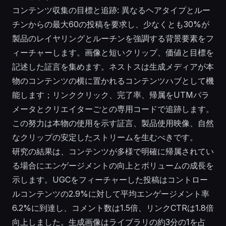
コンテンツ収集の目標と追跡: 異なるヘアタイプとルー
チンからの最大60の投稿を要求し、少なくとも30%が
製品のレイヤリングとルーチンを強調する背景要素をフ
ィーチャーします。画像と短いクリップ、価値と目標を
記述した証言を集めます。ネストスは生成メディアが本
物のコンテンツの横に置かれるコンテンツハブとして機
能します；リンククリック、完了率、帰属をUTMパラ
メータとクリエイターごとの専用コードで追跡します。
この努力は本物の使用を示す証言、製品使用映像、自然
なクリップの安定したストリームを生むべきです。
研究の結果は、コンテンツが多様で明確に帰属されてい
る場合にエンゲージメントの向上とボリュームの成長を
示します。UGCをフィーチャーした投稿はコントロー
ルコンテンツの2.9%に対して平均エンゲージメント率
6.2%に到達し、コメント数は1.5倍、リンクCTRは1.8倍
向上しました。生成画像はライブラリの約3分の1を占