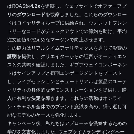
はROAS約
4.2x
を追跡し、ウェブサイトでオファーアプ
リの
ダウンロード
を観察しました。これらのダウンロー
ドはロイヤリティループに供給され、ウォレットフレン
ドリーなコードがチェックアウトでの節約を助け、平均
注文価値を控えめなマージンで向上させます。
この協力はリアルタイムアナリティクスを通じて影響の
証明
を提供し、クリエイターからの証言がオーディエン
スとの共鳴を確認しました。ギブアウェイコンポーネン
トはサインアップと初期エンゲージメントをブースト
し、ライブセッションとチュートリアルは製品のユーテ
ィリティの具体的なデモンストレーションを提供し、購
入に有利な
決定
を導きます。これらの活動はオンライ
ン・チャネル全体でのブランド意識を高め、繰り返し可
能なモデルのケースを強化します。
キャンペーン後、私たちはアプローチを洗練するための
学びを文書化しました:
ウェブサイト
ランディングペー