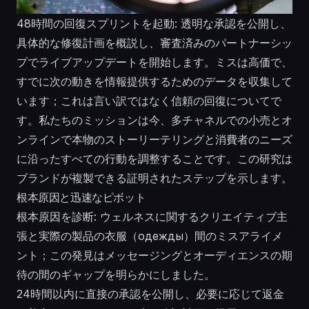
48時間の回復スプリントを起動: 透明な承認を公開し、
具体的な修復計画を概説し、審査済みのパートナーシッ
プでライブアップデートを開始します。ミスは高価で、
すでに次の動きを情報提供するためのデータを収集して
います；これは言い訳ではなく信頼の回復についてで
す。私たちのミッションは今、多チャネルでの小売とオ
ンラインで本物のストーリーテリングと消費者のニーズ
に沿ったすべての行動を調整することです。この研究は
ブランドが複製できる証明されたステップを示します。
根本原因と迅速なピボット
根本原因を診断: ウェルネスに関するクリエイティブ主
張と実際の製品の衣服（одежды）間のミスアライメ
ント；この発見はメッセージングとオーディエンスの期
待の間のギャップを明らかにしました。
24時間以内に直接の承認を公開し、必要に応じて返金