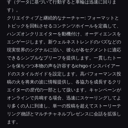
す（データに基づいて行動すると車輪は迅速に回りま
す）。
クリエイティブと継続的なナーチャー: フォーマットと
トピックを回転させるコンテンツホイールを定義して、
ハンズオンクリエイターを動機付け、オーディエンスを
エンゲージします。新ウェルネストレンドのバズなどの
現実世界のシグナルに沿い、彼らが各セグメントに適応
できるシンプルなブリーフを提供します。一貫したトー
ンを保ちつつ本物の声を許容するichigoインスパイアー
ドのスタイルガイドを設定します。高パフォーマンス投
稿の火を将来の波に情報提供し、各協力を成長するクリ
エイターの
世代
の一部として扱います。キャンペーンが
オンラインで共鳴する場合、迅速にスケーリングしてよ
り多くの人に到達し、単一の投稿を超えてストーリーテ
リング
物語
とマルチチャネルプレゼンスに会話を拡張し
ます。