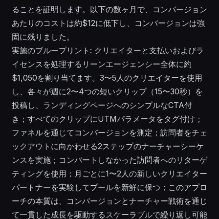
ることを証明します。以下の数ヶ月で、コンバージョン
あたりのコストは約$12に低下し、コンバージョンは強
固に残りました。
実施のブループリント: クリエイターと支払いおよびラ
イセンスを処理するリーンエージェンシー全体に約
$1,050を割り当てます。3〜5人のクリエイターを使用
し、各々が週に2〜4つの短いクリップ（15〜30秒）を
投稿し、ランディングページへのシンプルなCTA付
き；すべてのクリップにUTMパラメータをタグ付け；
ファネルを通じてコンバージョンを測定；訪問者をチェ
ックアウトに向かわせる2ステップのナーチャーシーケ
ンスを実施；コンバートしなかった訪問者へのリターゲ
ティングを使用；月ごとに1〜2人の新しいクリエイター
パートナーを実験してプールを新鮮に保つ；このアプロ
ーチの本質は、コンバージョンとナーチャー戦術を通じ
て一貫した成長を駆動するスケーラブルで繰り返し可能