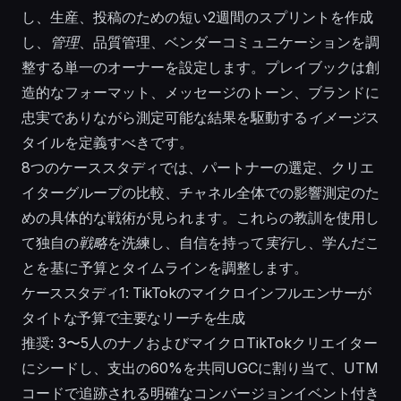
し、生産、投稿のための短い2週間のスプリントを作成
し、
管理
、品質管理、ベンダーコミュニケーションを調
整する単一のオーナーを設定します。プレイブックは創
造的なフォーマット、メッセージのトーン、ブランドに
忠実でありながら測定可能な結果を駆動する
イメージ
ス
タイルを定義すべきです。
8つのケーススタディでは、パートナーの選定、クリエ
イターグループの比較、チャネル全体での影響測定のた
めの具体的な戦術が見られます。これらの教訓を使用し
て独自の
戦略
を洗練し、自信を持って
実行
し、学んだこ
とを基に予算とタイムラインを調整します。
ケーススタディ1: TikTokのマイクロインフルエンサーが
タイトな予算で主要なリーチを生成
推奨: 3〜5人のナノおよびマイクロTikTokクリエイター
にシードし、支出の60%を共同UGCに割り当て、UTM
コードで追跡される明確なコンバージョンイベント付き