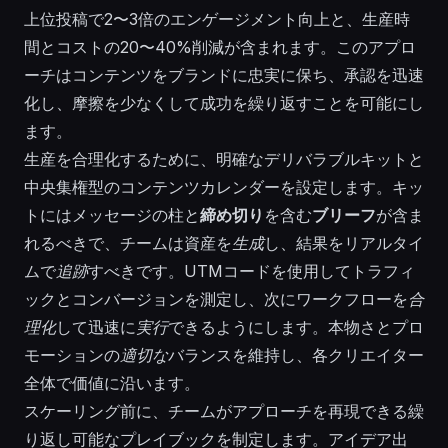
上位投稿で2〜3倍のエンゲージメント向上と、生産時
間とコストの20〜40%削減が含まれます。このアプロ
ーチはコンテンツをブランドに忠実に保ち、承認を迅速
化し、摩擦を少なくして成功を繰り返すことを可能にし
ます。
生産を合理化するために、明確なデリバラブルキットと
中央集権型のコンテンツカレンダーを設定します。キッ
トにはメッセージの柱と
締め切り
を含む
ブリーフ
が含ま
れるべきで、チームは資産を
生成
し、結果をリアルタイ
ムで
追跡
すべきです。UTMコードを使用してトラフィ
ックとコンバージョンを測定し、次にワークフローを
合
理化
して迅速に
実行
できるようにします。本物さとプロ
モーションの
適切な
バランスを維持し、各クリエイター
全体で価値に沿います。
スケーリング前に、チームがアプローチを再現できる繰
り返し可能なプレイブックを制定します。アイデア出