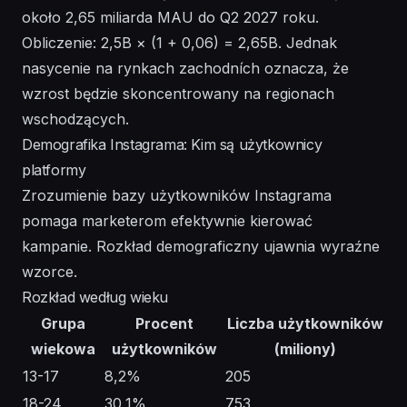
około 2,65 miliarda MAU do Q2 2027 roku.
Obliczenie: 2,5B × (1 + 0,06) = 2,65B. Jednak
nasycenie na rynkach zachodních oznacza, że
wzrost będzie skoncentrowany na regionach
wschodzących.
Demografika Instagrama: Kim są użytkownicy
platformy
Zrozumienie bazy użytkowników Instagrama
pomaga marketerom efektywnie kierować
kampanie. Rozkład demograficzny ujawnia wyraźne
wzorce.
Rozkład według wieku
Grupa
Procent
Liczba użytkowników
wiekowa
użytkowników
(miliony)
13-17
8,2%
205
18-24
30,1%
753