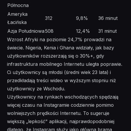
Północna
Ameryka
312
9,8%
36 minut
Łacińska
Azja Południowa
508
12,4%
31 minut
Wzrost Afryki na poziomie 24,7% prowadzi na
świecie. Nigeria, Kenia i Ghana widziały, jak bazy
użytkowników rozszerzają się o 30%+, gdy
infrastruktura mobilnego Internetu uległa poprawie.
Ci użytkownicy są młodsi (średni wiek 23 lata) i
przedkładają treści wideo w wyższym stopniu niż
użytkownicy ze Wschodu.
Użytkownicy na rynkach wschodzących spędzają
więcej czasu na Instagramie codziennie pomimo
wolniejszych prędkości Internetu. To sugeruje
większą „lepkość" aplikacji, najprawdopodobniej
dlatego, że Instagram służy jako główna brama