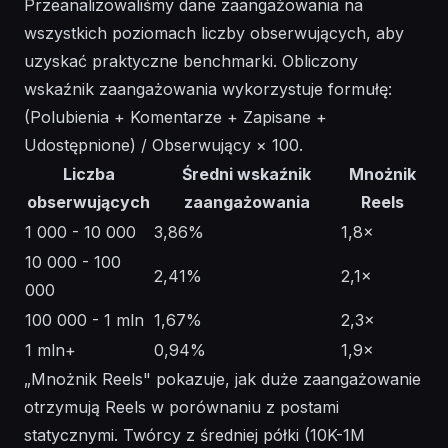
Przeanalizowaliśmy dane zaangażowania na
wszystkich poziomach liczby obserwujących, aby
uzyskać praktyczne benchmarki. Obliczony
wskaźnik zaangażowania wykorzystuje formułę:
(Polubienia + Komentarze + Zapisane +
Udostępnione) / Obserwujący × 100.
Liczba
Średni wskaźnik
Mnożnik
obserwujących
zaangażowania
Reels
1 000 - 10 000
3,86%
1,8×
10 000 - 100
2,41%
2,1×
000
100 000 - 1 mln
1,67%
2,3×
1 mln+
0,94%
1,9×
„Mnożnik Reels" pokazuje, jak duże zaangażowanie
otrzymują Reels w porównaniu z postami
statycznymi. Twórcy z średniej półki (10K-1M