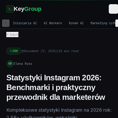
Key
Group
Inżynieria AI
AI Workers
Rynek AI
Marketing cyfr
back
SMM
December 23, 2025
18
min read
Elena Ross
ER
Statystyki Instagram 2026:
Benchmarki i praktyczny
przewodnik dla marketerów
Kompleksowe statystyki Instagram na 2026 rok:
2,5B+ użytkowników, wskaźniki