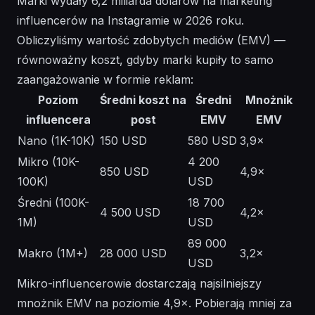
Marki wydały 6,2 miliarda dolarów na marketing
influencerów na Instagramie w 2026 roku.
Obliczyliśmy wartość zdobytych mediów (EMV) —
równoważny koszt, gdyby marki kupiły to samo
zaangażowanie w formie reklam:
Poziom
Średni koszt na
Średni
Mnożnik
influencera
post
EMV
EMV
Nano (1K-10K)
150 USD
580 USD
3,9×
Mikro (10K-
4 200
850 USD
4,9×
100K)
USD
Średni (100K-
18 700
4 500 USD
4,2×
1M)
USD
89 000
Makro (1M+)
28 000 USD
3,2×
USD
Mikro-influencerowie dostarczają najsilniejszy
mnożnik EMV na poziomie 4,9×. Pobierają mniej za