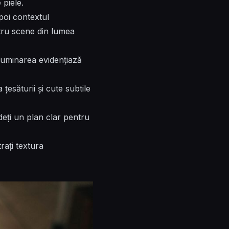
 piele.
apoi contextul
ntru scene din lumea
ă iluminarea evidențiază
esăturii și cute subtile
udeți un plan clar pentru
rați textura