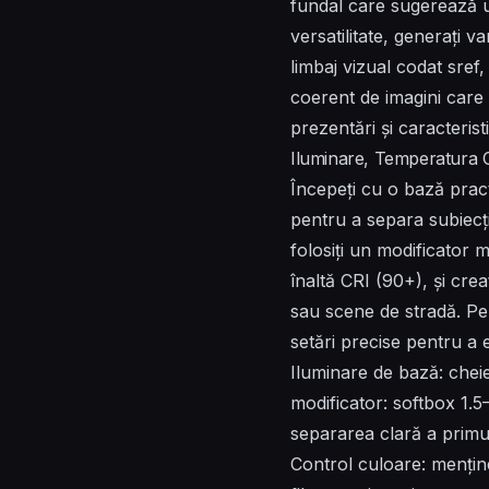
fundal care sugerează u
versatilitate, generați va
limbaj vizual codat sref,
coerent de imagini care p
prezentări și caracteristi
Iluminare, Temperatura C
Începeți cu o bază pra
pentru a separa subiecții 
folosiți un modificator
înaltă CRI (90+), și crea
sau scene de stradă. Pent
setări precise pentru a 
Iluminare de bază: che
modificator: softbox 1.5
separarea clară a primul
Control culoare: menține