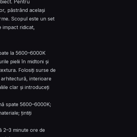
biect. Pentru
ușor, păstrând același
forme. Scopul este un set
e impact ridicat,
spate la 5600–6000K
le pielii în midtoni și
xtura. Folosiți surse de
 arhitectură, interioare
ile clar și introduceți
ină spate 5600–6000K;
eriale; țintiți
pă 2–3 minute ore de