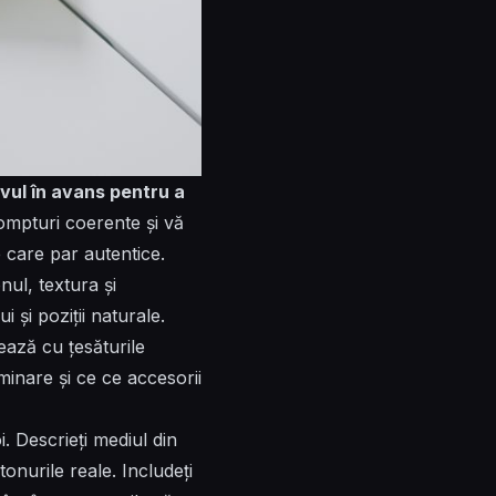
ivul în avans pentru a
ompturi coerente și vă
 care par autentice.
nul, textura și
 și poziții naturale.
ează cu țesăturile
minare și ce
ce
accesorii
 Descrieți mediul din
tonurile reale. Includeți