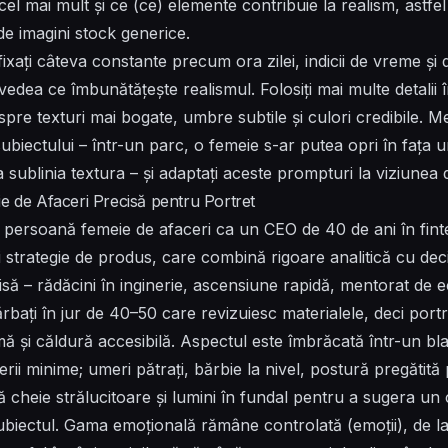
cel mai mult și ce (ce) elemente contribuie la realism, astfe
de imagini stock generice.
fixați câteva constante precum ora zilei, indicii de vreme și 
a vedea ce îmbunătățește realismul. Folosiți mai multe detalii
pre texturi mai bogate, umbre subtile și culori credibile. Me
ubiectului – într-un parc, o femeie s-ar putea opri în fața un
sublinia textura – și adaptați aceste prompturi la viziunea 
ie de Afaceri Precisă pentru Portret
 persoană femeie de afaceri ca un CEO de 40 de ani în fin
și strategie de produs, care combină rigoare analitică cu dec
ă – rădăcini în inginerie, ascensiune rapidă, mentorat de e
ărbați în jur de 40–50 care revizuiesc materialele, deci portr
mă și căldură accesibilă. Aspectul este îmbrăcată într-un bl
terii minime; umeri pătrați, bărbie la nivel, postură pregătit
nă cheie strălucitoare și lumini în fundal pentru a sugera un
subiectul. Gama emoțională rămâne controlată (emoții), de 