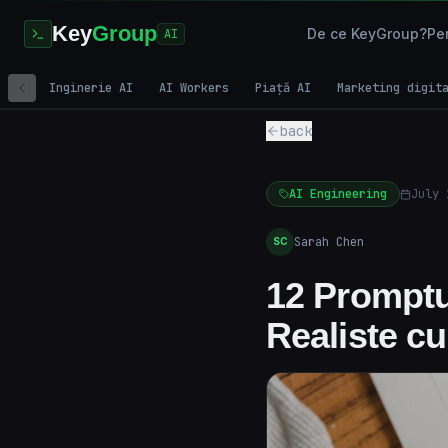
Key
Group
De ce KeyGroup?
Pen
AI
Inginerie AI
AI Workers
Piață AI
Marketing digit
back
AI Engineering
July 
Sarah Chen
SC
12 Promptu
Realiste c