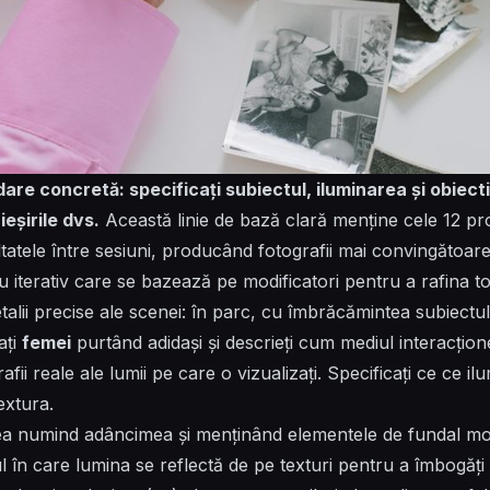
re concretă: specificați subiectul, iluminarea și obiect
ieșirile dvs.
Această linie de bază clară menține cele 12 pr
tatele între sesiuni, producând fotografii mai convingătoare
u iterativ care se bazează pe modificatori pentru a rafina to
talii precise ale scenei: în parc, cu îmbrăcămintea subiectului
ați
femei
purtând adidași și descrieți cum mediul interacțion
ii reale ale lumii pe care o vizualizați. Specificați ce
ce
ilu
extura.
a numind adâncimea și menținând elementele de fundal moi.
l în care lumina se reflectă de pe texturi pentru a îmbogăți 