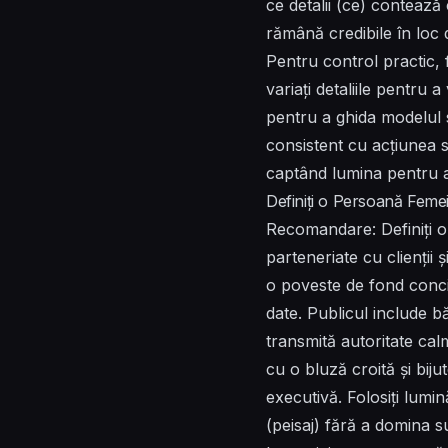
ce detalii (ce) contează 
rămână credibile în loc 
Pentru control practic, 
variați detaliile pentru 
pentru a ghida modelul s
consistent cu acțiunea s
captând lumina pentru a 
Definiți o Persoană Feme
Recomandare: Definiți o
parteneriate cu clienții 
o poveste de fond concis
date. Publicul include b
transmită autoritate cal
cu o bluză croită și biju
executivă. Folosiți lumi
(peisaj) fără a domina 