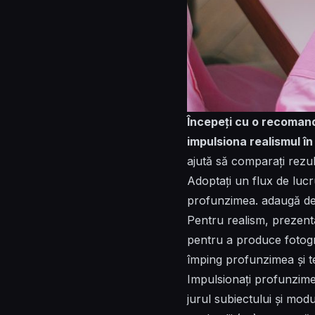
Începeți cu o recomanda
impulsiona realismul în 
ajută să comparați rezul
Adoptați un flux de lucr
profunzimea.
adaugă
de
Pentru realism, prezent
pentru a produce fotograf
împing profunzimea și t
Impulsionați profunzime
jurul subiectului și modu