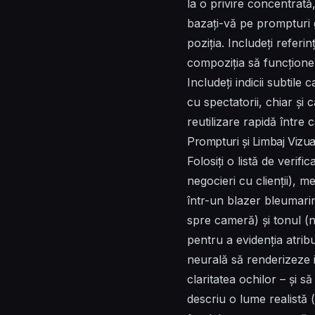
la o privire concentrată,
bazați-vă pe prompturi 
poziția. Includeți referi
compoziția să funcționez
Includeți indicii subtil
cu spectatorii, chiar și
reutilizare rapidă între c
Prompturi și Limbaj Vizua
Folosiți o listă de verifi
negocieri cu clienții), m
într-un blazer bleumarin,
spre cameră) și tonul (n
pentru a evidenția atribu
neurală să renderizeze im
claritatea ochilor – și s
descriu o lume realistă (