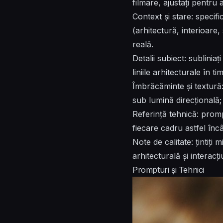
filmare, ajustați pentru a
Context și stare: specifi
(arhitectură, interioare
reală.
Detalii subiect: subliniaț
liniile arhitecturale în 
Îmbrăcăminte și textură:
sub lumină direcțională; 
Referință tehnică: prompt
fiecare cadru astfel înc
Note de calitate: țintiți
arhitecturală și interacț
Prompturi și Tehnici