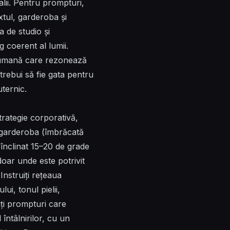
alii. Pentru prompturi,
tul, garderoba și
a de studio și
 coerent al lumii.
tă umană care rezonează
trebui să fie gata pentru
uternic.
strategie corporativă,
), garderoba (îmbrăcată
s înclinat 15–20 de grade
doar unde este potrivit
Instruiți rețeaua
ui, tonul pielii,
siți prompturi care
întâlnirilor, cu un