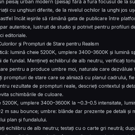
n peisaj urban modern (peisaj) fără a fura focusul de la su
riații cu unghiuri diferite, de la nivelul ochilor la unghi jos 
 astfel încât ieșirile să rămână gata de publicare între plat
ar autentice, lustruit de studio și potrivit pentru profiluri d
ci editoriale.
ulorilor și Prompturi de Stare pentru Realism
ctică: lumină cheie 5200K, umplere 3400–3600K și lumină 
de fundal. Mențineți echilibrul de alb neutru, verificați tonuri
 mare pentru a produce umbre moi, naturale care dezvăluie te
ți prompturi de stare care se aliniază cu planul cadrului, fie
ru rezultate de prompturi reale, descrieți contextul și detali
evita schimbările de culoare.
ie 5200K, umplere 3400–3600K la ~0.3–0.5 intensitate, lum
–2 m sau bounce; umbre: blânde dar prezente pe detalii și mat
ui plan și fundalului.
ți echilibru de alb neutru; testați cu o carte gri neutră; du