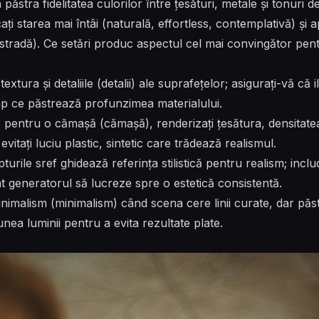
 păstra fidelitatea culorilor între țesături, metale și tonuri de
cați starea mai întâi (naturală, effortless, contemplativă) și 
, stradă). Ce setări produc aspectul cel mai convingător pe
i textura și detaliile (detalii) ale suprafețelor; asigurați-vă c
timp ce păstrează profunzimea materialului.
 pentru o cămașă (cămașă), renderizați țesătura, densitatea ț
evitați luciu plastic, sintetic care trădează realismul.
urile sref ghidează referința stilistică pentru realism; incl
ât generatorul să lucreze spre o estetică consistentă.
 minimalism (minimalism) când scena cere linii curate, dar păst
iunea luminii pentru a evita rezultate plate.