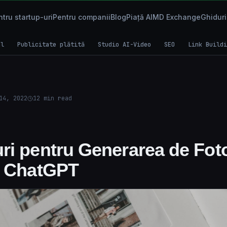
tru startup-uri
Pentru companii
Blog
Piață AI
MD Exchange
Ghiduri
al
Publicitate plătită
Studio AI-Video
SEO
Link Buildi
14, 2022
12
min read
ri pentru Generarea de Foto
u ChatGPT