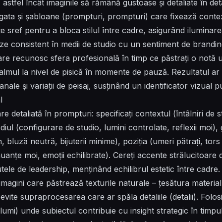
 astfel încât imaginile să rămână gustoase și detaliate în det
gata și șabloane (prompturi, prompturi) care fixează contex
nțe sref pentru a bloca stilul între cadre, asigurând iluminare
e consistent în medii de studio cu un sentiment de branding
e care recunosc sfera profesională în timp ce păstrați o no
 calmul la nivel de pisică în momente de pauză. Rezultatul ar 
anale și variații de peisaj, susținând un identificator vizual p
l
care detaliată în prompturi: specificați contextul (întâlniri de 
ediul (configurare de studio, lumini controlate, reflexii moi
 bluză neutră, bijuterii minime), poziția (umeri pătrați, tor
uanțe moi, emoții echilibrate). Cereți accente strălucitoare 
tele de leadership, menținând echilibrul estetic între cadre. 
agini care păstrează texturile naturale – țesătura materialul
ă evite supraprocesarea care ar spăla detaliile (detalii). Folo
lumi) unde subiectul contribuie cu insight strategic în timpul 