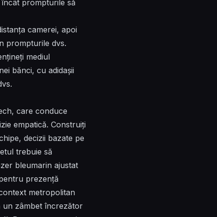
l încât prompturile să
distanța camerei, apoi
 în prompturile dvs.
nțineți mediul
ei bănci, cu adidașii
dvs.
tech, care conduce
izie empatică. Construiți
chipe, decizii bazate pe
etul trebuie să
azer bleumarin ajustat
ă pentru prezență
 context metropolitan
la un zâmbet încrezător