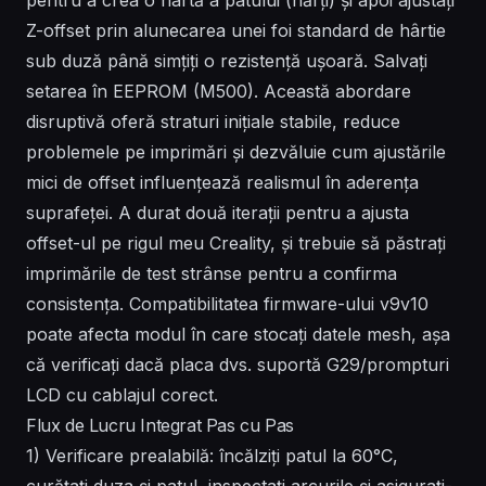
Z-offset prin alunecarea unei foi standard de hârtie
sub duză până simțiți o rezistență ușoară. Salvați
setarea în EEPROM (M500). Această abordare
disruptivă oferă straturi inițiale stabile, reduce
problemele pe imprimări și dezvăluie cum ajustările
mici de offset influențează realismul în aderența
suprafeței. A durat două iterații pentru a ajusta
offset-ul pe rigul meu Creality, și trebuie să păstrați
imprimările de test strânse pentru a confirma
consistența. Compatibilitatea firmware-ului v9v10
poate afecta modul în care stocați datele mesh, așa
că verificați dacă placa dvs. suportă G29/prompturi
LCD cu cablajul corect.
Flux de Lucru Integrat Pas cu Pas
1) Verificare prealabilă: încălziți patul la 60°C,
curățați duza și patul, inspectați arcurile și asigurați-