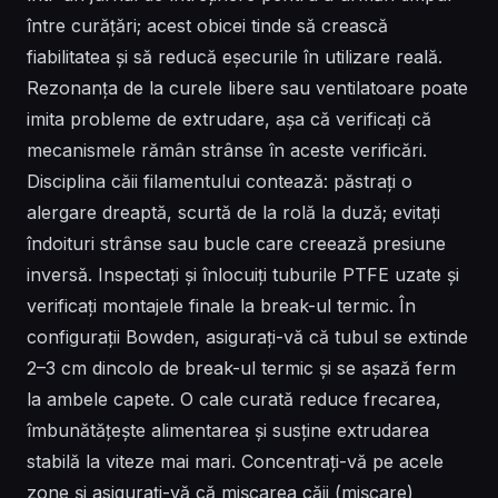
între curățări; acest obicei tinde să crească
fiabilitatea și să reducă eșecurile în utilizare reală.
Rezonanța de la curele libere sau ventilatoare poate
imita probleme de extrudare, așa că verificați că
mecanismele rămân strânse în aceste verificări.
Disciplina căii filamentului contează: păstrați o
alergare dreaptă, scurtă de la rolă la duză; evitați
îndoituri strânse sau bucle care creează presiune
inversă. Inspectați și înlocuiți tuburile PTFE uzate și
verificați montajele finale la break-ul termic. În
configurații Bowden, asigurați-vă că tubul se extinde
2–3 cm dincolo de break-ul termic și se așază ferm
la ambele capete. O cale curată reduce frecarea,
îmbunătățește alimentarea și susține extrudarea
stabilă la viteze mai mari. Concentrați-vă pe acele
zone și asigurați-vă că mișcarea căii (mișcare)