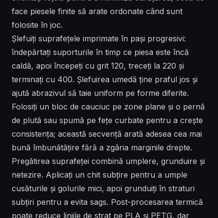
face piesele finite să arate ordonate când sunt
folosite în joc.
Șlefuiți suprafețele imprimate în pași progresivi:
îndepărtați suporturile în timp ce piesa este încă
caldă, apoi începeți cu grit 120, treceți la 220 și
terminați cu 400. Șlefuirea umedă ține praful jos și
ajută abrazivul să taie uniform pe forme diferite.
Folosiți un bloc de cauciuc pe zone plane și o pernă
de plută sau spumă pe fețe curbate pentru a crește
consistența; această secvență arată adesea cea mai
bună îmbunătățire fără a zgâria marginile drepte.
Pregătirea suprafeței combină umplere, grunduire și
netezire. Aplicați un chit subțire pentru a umple
cusăturile și golurile mici, apoi grunduiți în straturi
subțiri pentru a evita sags. Post-procesarea termică
poate reduce liniile de strat pe PLA și PETG, dar