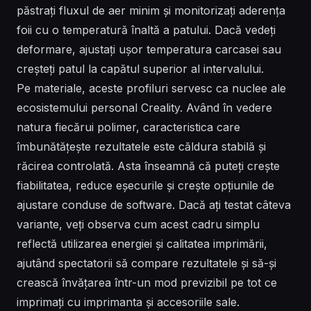
păstrați fluxul de aer minim și monitorizați aderența
foii cu o temperatură înaltă a patului. Dacă vedeți
deformare, ajustați ușor temperatura carcasei sau
creșteți patul la capătul superior al intervalului.
Pe materiale, aceste profiluri servesc ca nuclee ale
ecosistemului personal Creality. Având în vedere
natura fiecărui polimer, caracteristica care
îmbunătățește rezultatele este căldura stabilă și
răcirea controlată. Asta înseamnă că puteți crește
fiabilitatea, reduce eșecurile și crește opțiunile de
ajustare conduse de software. Dacă ați testat câteva
variante, veți observa cum acest cadru simplu
reflectă utilizarea energiei și calitatea imprimării,
ajutând spectatorii să compare rezultatele și să-și
crească învățarea într-un mod previzibil pe tot ce
imprimați cu imprimanta și accesoriile sale.