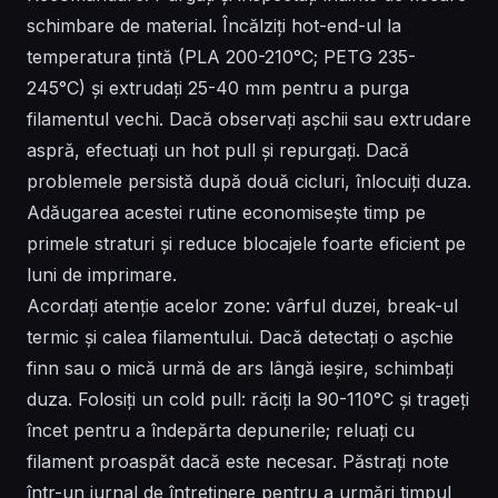
schimbare de material. Încălziți hot-end-ul la
temperatura țintă (PLA 200-210°C; PETG 235-
245°C) și extrudați 25-40 mm pentru a purga
filamentul vechi. Dacă observați așchii sau extrudare
aspră, efectuați un hot pull și repurgați. Dacă
problemele persistă după două cicluri, înlocuiți duza.
Adăugarea acestei rutine economisește timp pe
primele straturi și reduce blocajele foarte eficient pe
luni de imprimare.
Acordați atenție acelor zone: vârful duzei, break-ul
termic și calea filamentului. Dacă detectați o așchie
finn sau o mică urmă de ars lângă ieșire, schimbați
duza. Folosiți un cold pull: răciți la 90-110°C și trageți
încet pentru a îndepărta depunerile; reluați cu
filament proaspăt dacă este necesar. Păstrați note
într-un jurnal de întreținere pentru a urmări timpul