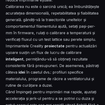
Calibrarea nu este o sarcină unică; ea
îmbunătățește
acuratețea dimensională, repetabilitatea și fiabilitatea
generală.
gândiți-vă
la traiectoriile uneltelor și
comportamentul filamentului ajută, setați pași-per-
mm în firmware, rulați o calibrare a temperaturii și
verificați fluxul cu un test lattice sau perete simplu.
Imprimantele Creality
proiectate
pentru actualizări
ușoare susțin un flux de lucru de calibrare
inteligent
, permițându-vă să
obțineți
rezultate
consistente fără presupuneri. De asemenea, păstrați
câteva
idei
în caietul dvs.: profiluri specifice
materialului, programe de răcire a ventilatorului și
rutine de curățare a duzei.
Când împingeți pentru imprimări mai rapide, ajustați
accelerația și jerk-ul pentru a se potrivi cu duza și
patul; scopul este cea mai rapidă viteză fiabilă fără a