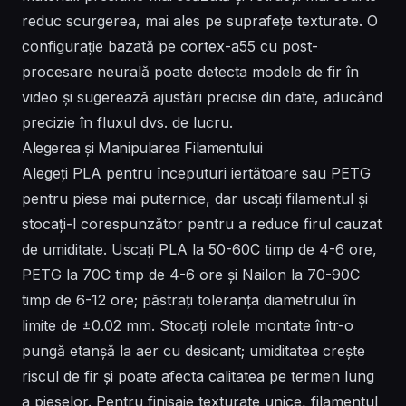
reduc scurgerea, mai ales pe suprafețe texturate. O
configurație bazată pe cortex-a55 cu post-
procesare neurală poate detecta modele de fir în
video și sugerează ajustări precise din date, aducând
precizie în fluxul dvs. de lucru.
Alegerea și Manipularea Filamentului
Alegeți PLA pentru începuturi iertătoare sau PETG
pentru piese mai puternice, dar uscați filamentul și
stocați-l corespunzător pentru a reduce firul cauzat
de umiditate. Uscați PLA la 50-60C timp de 4-6 ore,
PETG la 70C timp de 4-6 ore și Nailon la 70-90C
timp de 6-12 ore; păstrați toleranța diametrului în
limite de ±0.02 mm. Stocați rolele montate într-o
pungă etanșă la aer cu desicant; umiditatea crește
riscul de fir și poate afecta calitatea pe termen lung
a pieselor. Pentru finisaje texturate unice, filamentul