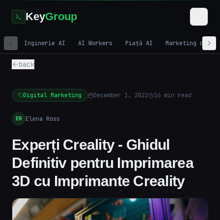
Key
Group
Inginerie AI
AI Workers
Piață AI
Marketing digit
back
Digital Marketing
December 1, 2022
16
min read
Elena Ross
ER
Experți Creality - Ghidul
Definitiv pentru Imprimarea
3D cu Imprimante Creality