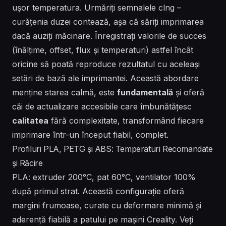
ușor temperatura. Urmăriți semnalele clng –
curățenia duzei contează, așa că săriți imprimarea
dacă auziți măcinare. Înregistrați valorile de succes
(înălțime, offset, flux și temperaturi) astfel încât
oricine să poată reproduce rezultatul cu aceleași
setări de bază ale imprimantei. Această abordare
menține starea calmă, este
fundamentală
și oferă
căi de actualizare
accesibile
care îmbunătățesc
calitatea
fără complexitate, transformând fiecare
imprimare într-un început fiabil,
complet
.
Profiluri PLA, PETG și ABS: Temperaturi Recomandate
și Răcire
PLA: extruder 200°C, pat 60°C, ventilator 100%
după primul strat. Această configurație oferă
margini frumoase, curate cu deformare minimă și
aderență fiabilă a patului pe mașini Creality. Veți