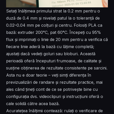
Setați înălțimea primului strat la 0.2 mm pentru o
duză de 0.4 mm și nivelați patul la o toleranță de
0.02–0.04 mm pe colțuri și centru. Folosiți PLA ca
bază: extruder 200°C, pat 60°C. Începeți cu 95%
flux și imprimați o linie de 20 mm pentru a verifica că
fiecare linie aderă la bază cu lățime completă;
ajustați dacă vedeți goluri sau bloburi. Această
perioadă oferă începuturi frumoase, de calitate și
susține obținerea de rezultate consistente pe sarcini.
Asta nu e doar teorie – veți simți diferența în
previzualizări de randare și rezultate practice, mai
ales când țineți cont de ce se potrivește bine cu
configurația dvs. videoclipuri și instrucțiuni oferă o
cale solidă către acea bază.
Acuratețea înălțimii contează: rulați o verificare de