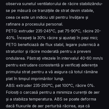
observa sunetul ventilatorului de răcire stabilizându-
se pe măsură ce tranzițiile de strat devin stabile,
ceea ce este un indiciu util pentru învățare și
rafinare a procesului personal.
PETG: extruder 235-245°C, pat 75-90°C, răcire 20-
40%. Începeți la 30% răcire și ajustați în pași mici;
PETG beneficiază de flux stabil, legare puternică a
straturilor și răcire moderată pentru a preveni
ondularea. Păstrați vitezele în intervalul 40-60 mm/s
pentru extrudare consistentă și verificați aderența
primului strat pentru a vă asigura că totul rămâne
plat în timpul imprimărilor lungi.
ABS: extruder 235-250°C, pat 100°C, răcire 0%.
Folosiți o carcasă pentru a minimiza curenții de aer
și a stabiliza temperatura. ABS se poate deforma
dacă fluxurile de aer perturbă răcirea, așa că