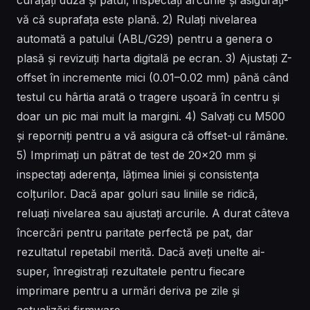
vă că suprafața este plană. 2) Rulați nivelarea
automată a patului (ABL/G29) pentru a genera o
plasă și revizuiți harta digitală pe ecran. 3) Ajustați Z-
offset în incremente mici (0.01–0.02 mm) până când
testul cu hârtia arată o tragere ușoară în centru și
doar un pic mai mult la margini. 4) Salvați cu M500
și reporniți pentru a vă asigura că offset-ul rămâne.
5) Imprimați un pătrat de test de 20×20 mm și
inspectați aderența, lățimea liniei și consistența
colțurilor. Dacă apar goluri sau liniile se ridică,
reluați nivelarea sau ajustați arcurile. A durat câteva
încercări pentru paritate perfectă pe pat, dar
rezultatul repetabil merită. Dacă aveți unelte ai-
super, înregistrați rezultatele pentru fiecare
imprimare pentru a urmări deriva pe zile și
actualizări firmware.