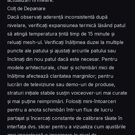
Colț de Depanare
Dacă observați aderență inconsistentă după
nivelare, verificați expansiunea termică lăsând patul
să atingă temperatura țintă timp de 15 minute și
reluați mesh-ul. Verificați înălțimea duzei la multiple
puncte ale patului și ajustați arcurile patului sau
înclinați din nou patul dacă este necesar. Pentru
modele arhitecturale, chiar și schimbări mici de
înălțime afectează claritatea marginilor; pentru
lucrări de televiziune sau demo-uri de produse,
straturi inițiale stabile susțin voiceover-uri mai curate
și mai puține reimprimări. Folosiți mini-întoarceri
pentru a anota schimbări într-un flux de lucru
partajat și încercați constante de calibrare tăiate în
interfața dvs. slicer pentru a vizualiza cum ajustările
mici impactează o imprimare la nivel de