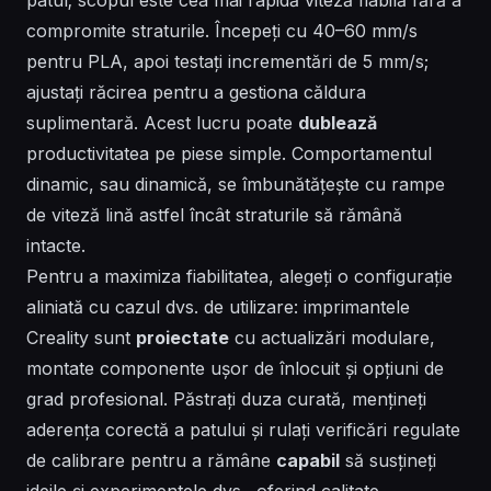
compromite straturile. Începeți cu 40–60 mm/s
pentru PLA, apoi testați incrementări de 5 mm/s;
ajustați răcirea pentru a gestiona căldura
suplimentară. Acest lucru poate
dublează
productivitatea pe piese simple. Comportamentul
dinamic, sau
dinamică
, se îmbunătățește cu rampe
de viteză lină astfel încât straturile să rămână
intacte.
Pentru a maximiza fiabilitatea, alegeți o configurație
aliniată cu cazul dvs. de utilizare: imprimantele
Creality sunt
proiectate
cu actualizări modulare,
montate
componente ușor de înlocuit și opțiuni de
grad profesional. Păstrați duza curată, mențineți
aderența corectă a patului și rulați verificări regulate
de calibrare pentru a rămâne
capabil
să susțineți
ideile
și experimentele dvs., oferind calitate