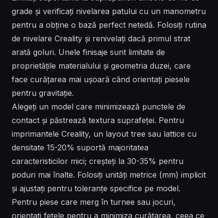
grade și verificați nivelarea patului cu un manometru
pentru a obține o bază perfect netedă. Folosiți rutina
de nivelare Creality și renivelați dacă primul strat
arată goluri. Unele finisaje sunt limitate de
proprietățile materialului și geometria duzei, care
face curățarea mai ușoară când orientați piesele
pentru gravitație.
Alegeți un model care minimizează punctele de
contact și păstrează textura suprafeței. Pentru
imprimantele Creality, un layout tree sau lattice cu
densitate 15-20% suportă majoritatea
caracteristicilor mici; creșteți la 30-35% pentru
poduri mai înalte. Folosiți unități metrice (mm) implicit
și ajustați pentru toleranțe specifice pe model.
Pentru piese care merg în turnee sau jocuri,
orientați fețele pentru a minimiza curățarea, ceea ce