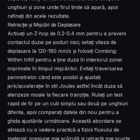
unghiuri și zone unde firul tinde să apară, apoi
rafinați din acele rezultate.
Retracție și Mișcări de Deplasare
Activați un Z-hop de 0.2-0.4 mm pentru a preveni
contactul duzei pe poduri mici; setați viteza de
deplasare la 120-180 mm/s și folosiți Combing:
Within Infill pentru a ține duza în interiorul zonei
imprimate în timpul mișcărilor. Evitați traversarea
perimetrelor când este posibil și ajustați
jerk/accelerație în stil Joules astfel încât duza să
aterizeze moale la fiecare tranziție. Rulați un test
rapid de fir pe un cub simplu sau două pe unghiuri
diferite, apoi comparați datele din nou pentru a
ghida ajustările următoare. Această abordare se
aliniază cu o vedere practică a fizicii fluxului de
material: presiune mai scăzută și retracții mai scurte