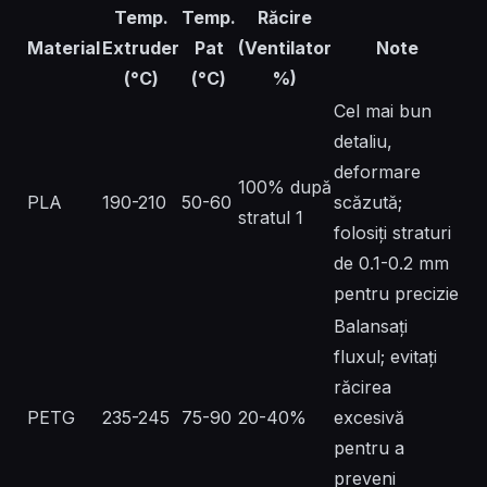
Temp.
Temp.
Răcire
Material
Extruder
Pat
(Ventilator
Note
(°C)
(°C)
%)
Cel mai bun
detaliu,
deformare
100% după
PLA
190-210
50-60
scăzută;
stratul 1
folosiți straturi
de 0.1-0.2 mm
pentru precizie
Balansați
fluxul; evitați
răcirea
PETG
235-245
75-90
20-40%
excesivă
pentru a
preveni