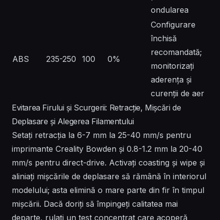
ondularea
Configurare
închisă
recomandată;
ABS
235-250
100
0%
monitorizați
aderența și
curenții de aer
Evitarea Firului și Scurgerii: Retracție, Mișcări de
Deplasare și Alegerea Filamentului
Setați retracția la 6-7 mm la 25-40 mm/s pentru
imprimante Creality Bowden și 0.8-1.2 mm la 20-40
mm/s pentru direct-drive. Activați coasting și wipe și
aliniați mișcările de deplasare să rămână în interiorul
modelului; asta elimină o mare parte din fir în timpul
mișcării. Dacă doriți să împingeți calitatea mai
departe, rulați un test concentrat care acoperă