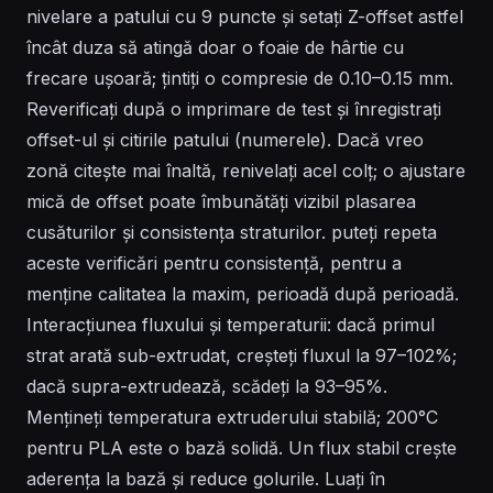
nivelare a patului cu 9 puncte și setați Z-offset astfel
încât duza să atingă doar o foaie de hârtie cu
frecare ușoară; țintiți o compresie de 0.10–0.15 mm.
Reverificați după o imprimare de test și înregistrați
offset-ul și citirile patului (numerele). Dacă vreo
zonă citește mai înaltă, renivelați acel colț; o ajustare
mică de offset poate îmbunătăți vizibil plasarea
cusăturilor și consistența straturilor. puteți repeta
aceste verificări pentru consistență, pentru a
menține calitatea la maxim, perioadă după perioadă.
Interacțiunea fluxului și temperaturii: dacă primul
strat arată sub-extrudat, creșteți fluxul la 97–102%;
dacă supra-extrudează, scădeți la 93–95%.
Mențineți temperatura extruderului stabilă; 200°C
pentru PLA este o bază solidă. Un flux stabil crește
aderența la bază și reduce golurile. Luați în