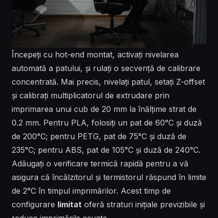
Începeți cu hot-end montat, activați nivelarea
automată a patului, și rulați o secvență de calibrare
concentrată. Mai precis, nivelați patul, setați Z-offset
și calibrați multiplicatorul de extrudare prin
imprimarea unui cub de 20 mm la înălțime strat de
0.2 mm. Pentru PLA, folosiți un pat de 60°C și duză
de 200°C; pentru PETG, pat de 75°C și duză de
235°C; pentru ABS, pat de 105°C și duză de 240°C.
Adăugați o verificare termică rapidă pentru a vă
asigura că încălzitorul și termistorul răspund în limite
de 2°C în timpul imprimărilor. Acest timp de
configurare
limitat
oferă straturi inițiale previzibile și
reduce imprimările eșuate.