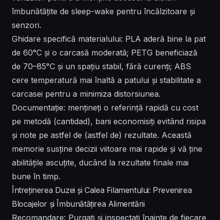
îmbunătățite de sleep-wake pentru încălzitoare și
senzori.
Ghidare specifică materialului: PLA aderă bine la pat
de 60°C și o carcasă moderată; PETG beneficiază
de 70–85°C și un spațiu stabil, fără curenți; ABS
cere temperatură mai înaltă a patului și stabilitate a
carcasei pentru a minimiza distorsiunea.
Documentație: mențineți o referință rapidă cu cost
pe metodă (cantidad), bani economisiți evitând risipa
și note pe astfel de (astfel de) rezultate. Această
memorie susține decizii viitoare mai rapide și vă ține
abilitățile ascuțite, ducând la rezultate finale mai
bune în timp.
Întreținerea Duzei și Calea Filamentului: Prevenirea
Blocajelor și Îmbunătățirea Alimentării
Recomandare: Purgați și inspectați înainte de fiecare