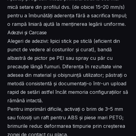
mică setare din profilul dvs. (de obicei 15–20 mm/s)
pentru a îmbunătăți aderența fără a sacrifica timpul;
o rampă liniară ajută la menținerea legării uniforme.
Adezivi și Carcase
Alegeri de adezivi: lipici stick pe sticlă (eficient din
punct de vedere al costurilor și curat), bandă
albastră de pictor pe PEI sau spray cu păr cu
precauție lângă fumuri. Diferența în rezultate vine
adesea din material și obișnuință utilizator; păstrați o
metodă consistentă și documentați-o într-un upload
rapid de setări astfel încât memoria configurațiilor să
rămână intactă.
Pentru imprimări dificile, activați o brim de 3–5 mm
sau folosiți un raft pentru ABS și piese mari PETG;
brimurile reduc deformarea timpurie prin creșterea
zonei de contact cu placa.