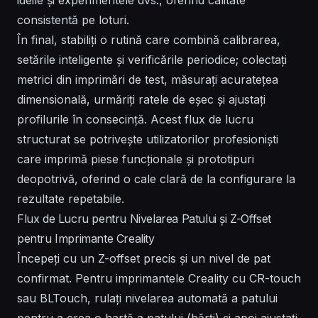
consistentă pe loturi.
În final, stabiliți o rutină care combină calibrarea,
setările inteligente și verificările periodice; colectați
metrici din imprimări de test, măsurați acuratețea
dimensională, urmăriți ratele de eșec și ajustați
profilurile în consecință. Acest flux de lucru
structurat se potrivește utilizatorilor profesioniști
care imprimă piese funcționale și prototipuri
deopotrivă, oferind o cale clară de la configurare la
rezultate repetabile.
Flux de Lucru pentru Nivelarea Patului și Z-Offset
pentru Imprimante Creality
Începeți cu un Z-offset precis și un nivel de pat
confirmat. Pentru imprimantele Creality cu CR-touch
sau BLTouch, rulați nivelarea automată a patului
pentru a crea o hartă a patului (hărți) și apoi ajustați