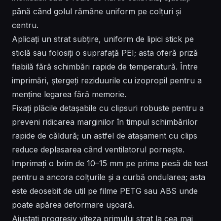
până când golul rămâne uniform pe colțuri și
centru.
Aplicați un strat subțire, uniform de lipici stick pe
sticlă sau folosiți o suprafață PEI; asta oferă priză
fiabilă fără schimbări rapide de temperatură. Între
imprimări, ștergeți reziduurile cu izopropil pentru a
menține legarea fără memorie.
Fixați plăcile detașabile cu clipsuri robuste pentru a
preveni ridicarea marginilor în timpul schimbărilor
rapide de căldură; un astfel de atașament cu clips
reduce deplasarea când ventilatorul pornește.
Imprimați o brim de 10–15 mm pe prima piesă de test
pentru a ancora colțurile și a curbă ondularea; asta
este deosebit de util pe filme PETG sau ABS unde
poate apărea deformare ușoară.
Ajustați progresiv viteza primului strat la cea mai