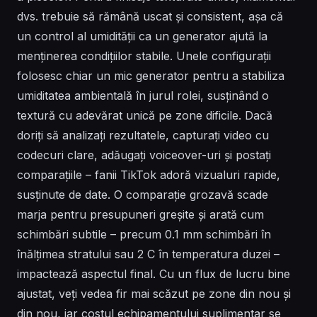
dvs. trebuie să rămână uscat și consistent, așa că
un control al umidității ca un generator ajută la
menținerea condițiilor stabile. Unele configurații
folosesc chiar un mic generator pentru a stabiliza
umiditatea ambientală în jurul rolei, susținând o
textură cu adevărat unică pe zone dificile. Dacă
doriți să analizați rezultatele, capturați video cu
codecuri clare, adăugați voiceover-uri și postați
comparațiile – fanii TikTok adoră vizualuri rapide,
susținute de date. O comparație grozavă scade
marja pentru presupuneri greșite și arată cum
schimbări subtile – precum 0.1 mm schimbări în
înălțimea stratului sau 2 C în temperatura duzei –
impactează aspectul final. Cu un flux de lucru bine
ajustat, veți vedea fir mai scăzut pe zone din nou și
din nou, iar costul echipamentului suplimentar se