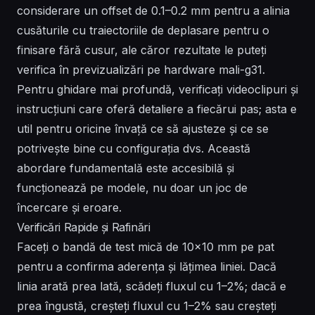
considerare un offset de 0.1–0.2 mm pentru a alinia
cusăturile cu traiectoriile de deplasare pentru o
finisare fără cusur, ale căror rezultate le puteți
verifica în previzualizări pe hardware mali-g31.
Pentru ghidare mai profundă, verificați videoclipuri și
instrucțiuni care oferă detaliere a fiecărui pas; asta e
util pentru oricine învață ce să ajusteze și ce se
potrivește bine cu configurația dvs. Această
abordare fundamentală este accesibilă și
funcționează pe modele, nu doar un joc de
încercare și eroare.
Verificări Rapide și Rafinări
Faceți o bandă de test mică de 10×10 mm pe pat
pentru a confirma aderența și lățimea liniei. Dacă
linia arată prea lată, scădeți fluxul cu 1–2%; dacă e
prea îngustă, creșteți fluxul cu 1–2% sau creșteți