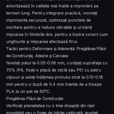
amortizează în calitate mai înaltă a imprimării pe
termen lung. Pentru integrare practică, montați
imprimanta securizat, optimizați punctele de
montare pentru a reduce vibrațiile și urmăriți
mișcarea în filmările dvs. pentru a ilustra corect cum
unghiurile și mișcarea afectează firul.
Tactici pentru Deformare și Aderență: Pregătirea Plăcii
de Construcție, Adezivi și Carcase
Nivelați patul la 0.05–0.08 mm, curățați suprafața cu
70% IPA, fixați o placă de sticlă sau PEI cu patru
clipsuri și setați înălțimea primului strat la 0.15–0.18
mm pentru o duză de 0.4 mm înainte de a începe
PLA la un pat de 60°C.
Pregătirea Plăcii de Construcție
Verificați planeitatea cu o linie dreaptă din oțel
inoxidabil sau o foaie de hârtie calibrată; ajustați