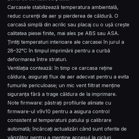
Carcasele stabilizează temperatura ambientală,
reduc curenții de aer și pierderea de căldură. O
carcasă simplă din acrilic sau placaj cu o ușă crește
calitatea piesei finite, mai ales pe ABS sau ASA.
Țintiți temperaturi interioare ale carcasei în jurul a
28–32°C în timpul imprimării pentru a curbă
deformarea între straturi.
Ventilația contează: în timp ce carcasa reține
căldura, asigurați flux de aer adecvat pentru a evita
fumurile periculoase; un mic vent filtrat menține
siguranța fără a trage căldura de la imprimare.
Note firmware: păstrați profilurile aliniate cu
firmware-ul v9v10 pentru a asigura control
consistent al temperaturii patului și calibrare
automată; încărcați actualizări când sunt oferite de
vânzător pentru a menține accesul la cicluri