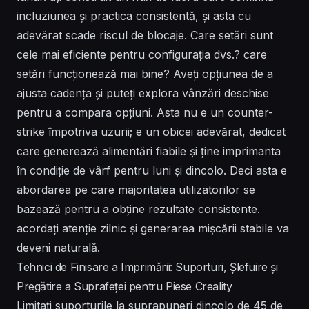
incluziunea și practica consistentă, și asta cu
adevărat scade riscul de blocaje. Care setări sunt
cele mai eficiente pentru configurația dvs.? care
setări funcționează mai bine? Aveți opțiunea de a
ajusta cadența și puteți explora vânzări deschise
pentru a compara opțiuni. Asta nu e un counter-
strike împotriva uzurii; e un obicei adevărat, dedicat
care generează alimentări fiabile și ține imprimanta
în condiție de vârf pentru luni și dincolo. Deci asta e
abordarea pe care majoritatea utilizatorilor se
bazează pentru a obține rezultate consistente.
acordați atenție zilnic și generarea mișcării stabile va
deveni naturală.
Tehnici de Finisare a Imprimării: Suporturi, Șlefuire și
Pregătire a Suprafeței pentru Piese Creality
Limitați suporturile la suprapuneri dincolo de 45 de