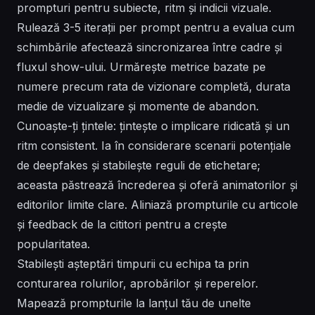
prompturi pentru subiecte, ritm și indicii vizuale.
Rulează 3-5 iterații per prompt pentru a evalua cum
schimbările afectează sincronizarea între cadre și
fluxul show-ului. Urmărește metrice bazate pe
numere precum rata de vizionare completă, durata
medie de vizualizare și momente de abandon.
Cunoaște-ți țintele: țintește o implicare ridicată și un
ritm consistent. Ia în considerare scenarii potențiale
de deepfakes și stabilește reguli de etichetare;
aceasta păstrează încrederea și oferă animatorilor și
editorilor limite clare. Aliniază prompturile cu articole
și feedback de la cititori pentru a crește
popularitatea.
Stabilești așteptări timpurii cu echipa ta prin
conturarea rolurilor, aprobărilor și reperelor.
Mapează prompturile la lanțul tău de unelte