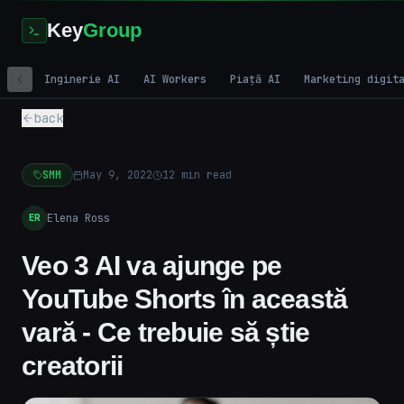
Key
Group
Inginerie AI
AI Workers
Piață AI
Marketing digit
back
SMM
May 9, 2022
12
min read
Elena Ross
ER
Veo 3 AI va ajunge pe
YouTube Shorts în această
vară - Ce trebuie să știe
creatorii