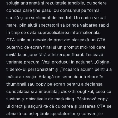
soluția antrenată și rezultatele tangibile, cu scriere
concisă care ține pasul cu consumul pe formă
scurtă și un sentiment de imediat. Un cadru vizual
mare, plin ajută spectatorii să prindă valoarea rapid
în timp ce evită suprasolicitarea informațională.
CTA-urile au nevoie de precizie: plasează un CTA
puternic de ecran final și un prompt mid-roll care
invită la acțiune fără a întrerupe fluxul. Testează
variante precum „Vezi produsul în acțiune”, „Obține-
ți demo-ul personalizat” și „Încearcă acum” pentru a
măsura reacția. Adaugă un semn de întrebare în
thumbnail sau copy pe ecran pentru a declanșa
curiozitatea și a îmbunătăți click-through-ul, ceea ce
susține și obiectivele de marketing. Păstrează copy-
ul direct și asigură-te că culoarea și plasarea CTA se
aliniază cu așteptările spectatorilor și convențiile