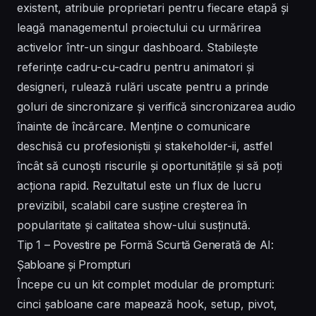
existent, atribuie proprietari pentru fiecare etapă și
leagă managementul proiectului cu urmărirea
activelor într-un singur dashboard. Stabilește
referințe cadru-cu-cadru pentru animatori și
designeri, rulează rulări uscate pentru a prinde
goluri de sincronizare și verifică sincronizarea audio
înainte de încărcare. Menține o comunicare
deschisă cu profesioniștii și stakeholder-ii, astfel
încât să cunoști riscurile și oportunitățile și să poți
acționa rapid. Rezultatul este un flux de lucru
previzibil, scalabil care susține creșterea în
popularitate și calitatea show-ului susținută.
Tip 1 – Povestire pe Formă Scurtă Generată de AI:
Șabloane și Prompturi
Începe cu un kit complet modular de prompturi:
cinci șabloane care mapează hook, setup, pivot,