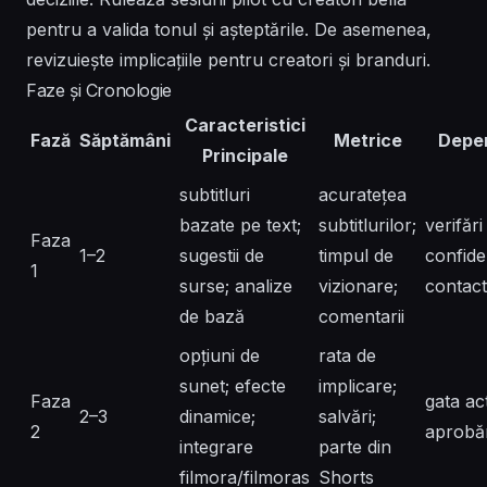
pentru a valida tonul și așteptările. De asemenea,
revizuiește implicațiile pentru creatori și branduri.
Faze și Cronologie
Caracteristici
Fază
Săptămâni
Metrice
Depe
Principale
subtitluri
acuratețea
bazate pe text;
subtitlurilor;
verifări
Faza
1–2
sugestii de
timpul de
confiden
1
surse; analize
vizionare;
contac
de bază
comentarii
opțiuni de
rata de
sunet; efecte
implicare;
Faza
gata act
2–3
dinamice;
salvări;
2
aprobăr
integrare
parte din
filmora/filmoras
Shorts