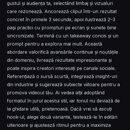
gustul și audiența ta, selectând limbaj și vizualuri
care rezonează. Ancorează clipul într-un rezultat
concret în primele 3 secunde, apoi ilustrează 2–3
pași practici cu prompturi pe ecran și sunete bine
sincronizate. Termină cu un takeaway concis și un
prompt pentru a explora mai mult. Această
abordare valorifică avansările continue și noutățile
din domeniu, livrează rezultate impresionante și
poate inspira creatori interesați pe canale sociale.
Referențiază o sursă scurtă, integrează insight-uri
din industrie și sugerează subiecte viitoare pentru a
promova videoul tău. Ai vedea alții adoptând
formatul în jurul acestui stil, iar tonul nu deviază de
la ghidare utilă, prietenoasă. Dacă vrei să ascuți
hook-ul, alege două variante, testează-le în editări
ulterioare și ajustează ritmul pentru a maximiza