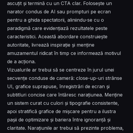
ascuțit și termină cu un CTA clar. Folosește un
narator condus de AI sau prompturi pe ecran
pentru a ghida spectatorii, aliniindu-se cu o
paradigmă care evidențiază rezultatele peste
caracteristici. Această abordare construiește
autoritate, livrează inspirație și menține
amuzamentul ridicat în timp ce informează motivul
de a acționa.
Vizualurile ar trebui să se centreze în jurul unei
secvențe conduse de cameră: close-up-uri strânse
UI, grafice suprapuse, înregistrări de ecran și
subtitluri concise care întăresc narațiunea. Menține
un sistem curat cu culori și tipografie consistente,
apoi stratifică grafice de mișcare pentru a ilustra
pașii de optimizare și bariera între ignoranță și
claritate. Narațiunile ar trebui să prezinte problema,