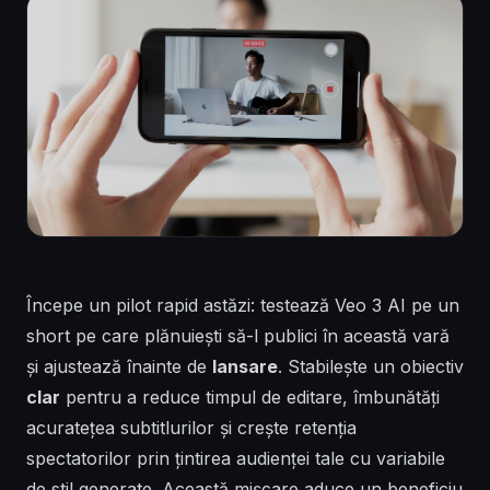
Începe un pilot rapid astăzi: testează Veo 3 AI pe un
short pe care plănuiești să-l publici în această vară
și ajustează înainte de
lansare
. Stabilește un obiectiv
clar
pentru a reduce timpul de editare, îmbunătăți
acuratețea subtitlurilor și crește retenția
spectatorilor prin țintirea audienței tale cu variabile
de stil
generate
. Această mișcare aduce un beneficiu