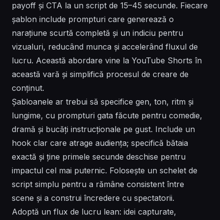
payoff și CTA la un script de 15–45 secunde. Fiecare
șablon include prompturi care generează o
narațiune scurtă completă și un indiciu pentru
vizualuri, reducând munca și accelerând fluxul de
lucru. Această abordare vine la YouTube Shorts în
această vară și simplifică procesul de creare de
conținut.
Șabloanele ar trebui să specifice gen, ton, ritm și
lungime, cu prompturi gata făcute pentru comedie,
dramă și bucăți instrucționale pe gust. Include un
hook clar care atrage audiența; specifică bătaia
exactă și ține primele secunde deschise pentru
impactul cel mai puternic. Folosește un schelet de
script simplu pentru a rămâne consistent între
scene și a construi încredere cu spectatorii.
Adoptă un flux de lucru lean: idei capturate,