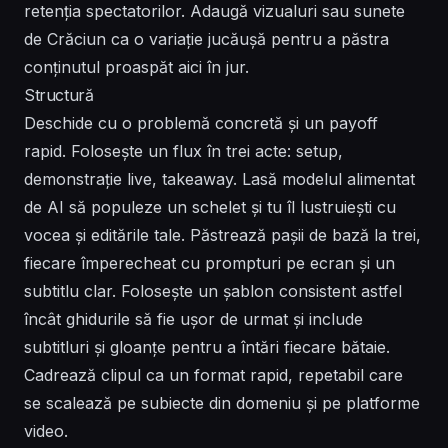
retenția spectatorilor. Adaugă vizualuri sau sunete
de Crăciun ca o variație jucăușă pentru a păstra
conținutul proaspăt aici în jur.
Structură
Deschide cu o problemă concretă și un payoff
rapid. Folosește un flux în trei acte: setup,
demonstrație live, takeaway. Lasă modelul alimentat
de AI să populeze un schelet și tu îl lustruiești cu
vocea și editările tale. Păstrează pașii de bază la trei,
fiecare împerecheat cu prompturi pe ecran și un
subtitlu clar. Folosește un șablon consistent astfel
încât ghidurile să fie ușor de urmat și include
subtitluri și gloanțe pentru a întări fiecare bătaie.
Cadrează clipul ca un format rapid, repetabil care
se scalează pe subiecte din domeniu și pe platforme
video.