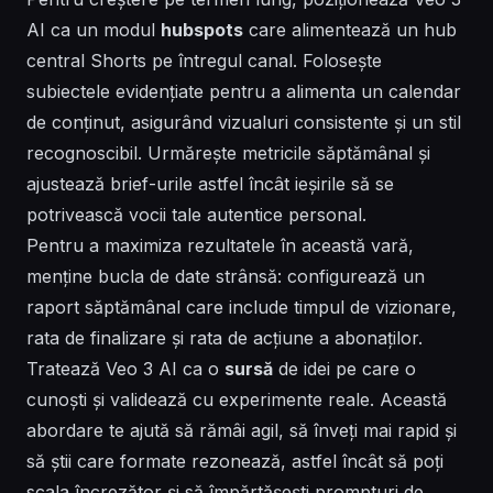
AI ca un modul
hubspots
care alimentează un hub
central Shorts pe întregul canal. Folosește
subiectele
evidențiate
pentru a alimenta un calendar
de conținut, asigurând vizualuri consistente și un stil
recognoscibil. Urmărește metricile săptămânal și
ajustează brief-urile astfel încât ieșirile să se
potrivească vocii tale autentice
personal
.
Pentru a maximiza rezultatele în această vară,
menține bucla de date strânsă: configurează un
raport săptămânal care include timpul de vizionare,
rata de finalizare și rata de acțiune a abonaților.
Tratează Veo 3 AI ca o
sursă
de idei pe care o
cunoști
și validează cu experimente reale. Această
abordare te ajută să rămâi agil, să înveți mai rapid și
să știi care formate rezonează, astfel încât să poți
scala încrezător și să împărtășești prompturi de