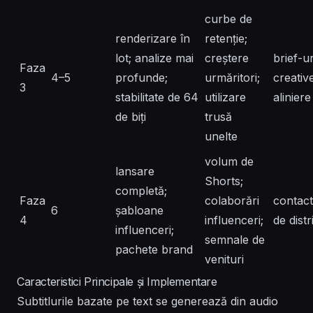
curbe de
renderizare în
retenție;
lot; analize mai
creștere
brief-ur
Faza
4–5
profunde;
urmăritori;
creative
3
stabilitate de 64
utilizare
alinier
de biți
trusă
unelte
volum de
lansare
Shorts;
completă;
Faza
colaborări
contact
6
șabloane
4
influenceri;
de distr
influenceri;
semnale de
pachete brand
venituri
Caracteristici Principale și Implementare
Subtitlurile bazate pe text se generează din audio