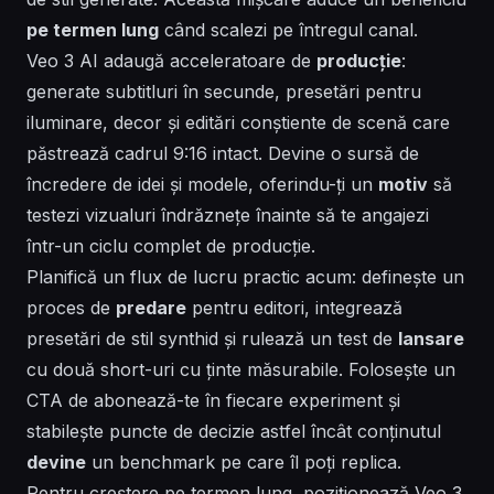
pe termen lung
când scalezi pe întregul canal.
Veo 3 AI adaugă acceleratoare de
producție
:
generate
subtitluri în secunde, presetări pentru
iluminare,
decor
și editări conștiente de scenă care
păstrează cadrul 9:16 intact. Devine o
sursă
de
încredere de idei și modele, oferindu-ți un
motiv
să
testezi vizualuri îndrăznețe înainte să te angajezi
într-un ciclu complet de producție.
Planifică un flux de lucru practic acum: definește un
proces de
predare
pentru editori, integrează
presetări de stil
synthid
și rulează un test de
lansare
cu două short-uri cu ținte măsurabile. Folosește un
CTA de
abonează-te
în fiecare experiment și
stabilește puncte de decizie astfel încât conținutul
devine
un benchmark pe care îl poți replica.
Pentru creștere pe termen lung, poziționează Veo 3