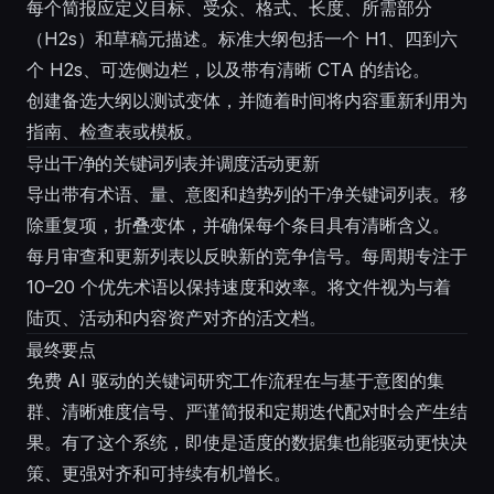
每个简报应定义目标、受众、格式、长度、所需部分
（H2s）和草稿元描述。标准大纲包括一个 H1、四到六
个 H2s、可选侧边栏，以及带有清晰 CTA 的结论。
创建备选大纲以测试变体，并随着时间将内容重新利用为
指南、检查表或模板。
导出干净的关键词列表并调度活动更新
导出带有术语、量、意图和趋势列的干净关键词列表。移
除重复项，折叠变体，并确保每个条目具有清晰含义。
每月审查和更新列表以反映新的竞争信号。每周期专注于
10–20 个优先术语以保持速度和效率。将文件视为与着
陆页、活动和内容资产对齐的活文档。
最终要点
免费 AI 驱动的关键词研究工作流程在与基于意图的集
群、清晰难度信号、严谨简报和定期迭代配对时会产生结
果。有了这个系统，即使是适度的数据集也能驱动更快决
策、更强对齐和可持续有机增长。