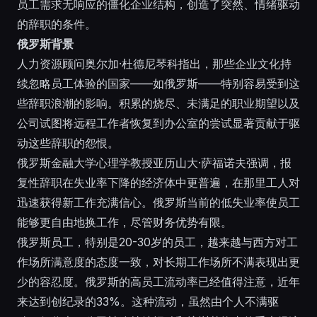
员工需求无响应的僵化企业结构，创造了突然、情绪驱动
的辞职的条件。
俄罗斯背景
人力资源顾问奥尔加·杜德尼琴科指出，那些企业文化持
续忽略员工体验的国家——如俄罗斯——特别容易受到这
些辞职浪潮的影响。积累的烧尽、未满足的职业期望以及
公司试图将远程工作者恢复到办公室的尝试显著贡献于驱
动这些辞职的怨恨。
俄罗斯金融大学心理学教授亚历山大·萨福诺夫强调，报
复性辞职在失业率下降的经济体中更普遍，在那里工人对
迅速获得新工作充满信心。俄罗斯当前的低失业率使员工
能够更自由地换工作，尽管财务优势有限。
俄罗斯员工，特别是20-30岁的员工，越来越与西方对工
作场所满意度的态度一致，对长期工作场所不满表现出更
少的容忍度。俄罗斯的高员工流动率已经值得注意，近年
来达到创纪录的33%。这种流动，虽然由个人不满驱