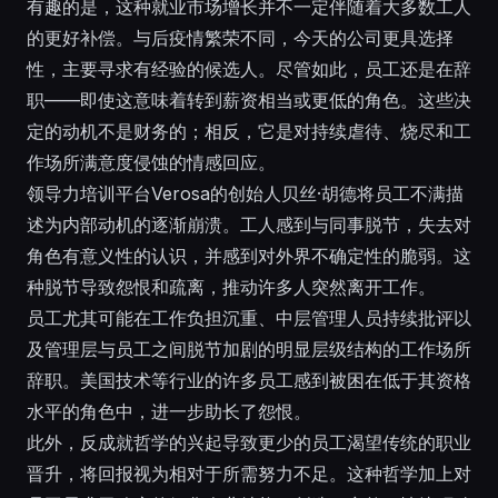
有趣的是，这种就业市场增长并不一定伴随着大多数工人
的更好补偿。与后疫情繁荣不同，今天的公司更具选择
性，主要寻求有经验的候选人。尽管如此，员工还是在辞
职——即使这意味着转到薪资相当或更低的角色。这些决
定的动机不是财务的；相反，它是对持续虐待、烧尽和工
作场所满意度侵蚀的情感回应。
领导力培训平台Verosa的创始人贝丝·胡德将员工不满描
述为内部动机的逐渐崩溃。工人感到与同事脱节，失去对
角色有意义性的认识，并感到对外界不确定性的脆弱。这
种脱节导致怨恨和疏离，推动许多人突然离开工作。
员工尤其可能在工作负担沉重、中层管理人员持续批评以
及管理层与员工之间脱节加剧的明显层级结构的工作场所
辞职。美国技术等行业的许多员工感到被困在低于其资格
水平的角色中，进一步助长了怨恨。
此外，反成就哲学的兴起导致更少的员工渴望传统的职业
晋升，将回报视为相对于所需努力不足。这种哲学加上对