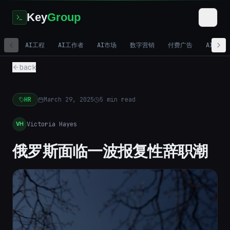
Key
Group
AI工程
AI工作者
AI市场
数字营销
付费广告
AI视频
back
HR
March 29, 2025
5
min read
Victoria Hayes
VH
俄罗斯面临一波报复性辞职潮