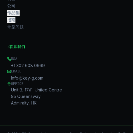
公司
作品集
指南
常见问题
›
联系我们
USA
+1 302 608 0669
EMAIL
Info@key-g.com
OFFICE
Unit B, 17/F, United Centre
95 Queensway
Admiralty, HK