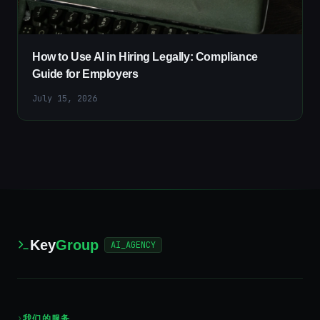
How to Use AI in Hiring Legally: Compliance
Guide for Employers
July 15, 2026
Key
Group
AI_AGENCY
›
我们的服务